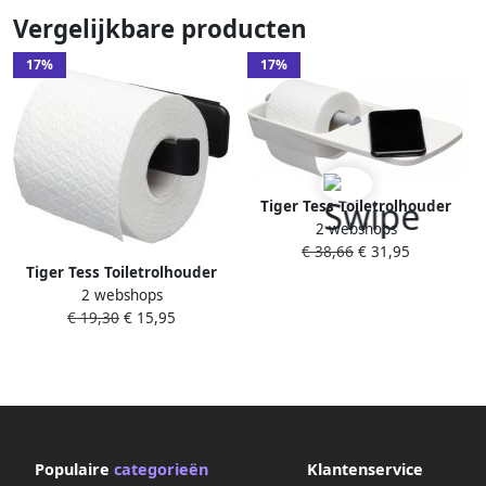
Vergelijkbare producten
17%
17%
Tiger Tess Toiletrolhouder
2 webshops
met planchet zelfklevend
€ 38,66
€ 31,95
boren wit lichtgrijs
Tiger Tess Toiletrolhouder
1329120146
2 webshops
zonder klep Zwart
€ 19,30
€ 15,95
1329020746
Populaire
categorieën
Klantenservice