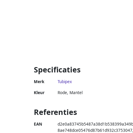
Specificaties
Merk
Tubipex
Kleur
Rode, Mantel
Referenties
EAN
d2e0a83745b5487a38d1b538399a349
8ae748dce05476d87b61d932c3753047