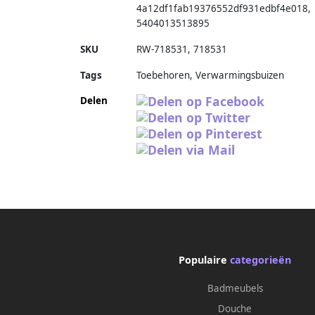
4a12df1fab19376552df931edbf4e018
,
5404013513895
SKU
RW-718531
,
718531
Tags
Toebehoren, Verwarmingsbuizen
Delen
Populaire
categorieën
Badmeubels
Douche