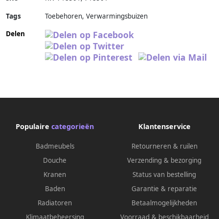
Tags
Toebehoren, Verwarmingsbuizen
Delen
Populaire
categorieën
Klantenservice
Badmeubels
Retourneren & ruilen
Douche
Verzending & bezorging
Kranen
Status van bestelling
Baden
Garantie & reparatie
Radiatoren
Betaalmogelijkheden
Klimaatbeheersing
Voorraad & beschikbaarheid