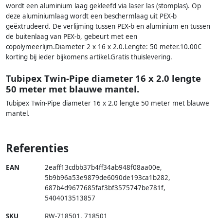
wordt een aluminium laag gekleefd via laser las (stomplas). Op
deze aluminiumlaag wordt een beschermlaag uit PEX-b
geëxtrudeerd. De verlijming tussen PEX-b en aluminium en tussen
de buitenlaag van PEX-b, gebeurt met een
copolymeerlijm.Diameter 2 x 16 x 2.0.Lengte: 50 meter.10.00€
korting bij ieder bijkomens artikel.Gratis thuislevering.
Tubipex Twin-Pipe diameter 16 x 2.0 lengte
50 meter met blauwe mantel.
Tubipex Twin-Pipe diameter 16 x 2.0 lengte 50 meter met blauwe
mantel.
Referenties
EAN
2eaff13cdbb37b4ff34ab948f08aa00e
,
5b9b96a53e9879de6090de193ca1b282
,
687b4d9677685faf3bf3575747be781f
,
5404013513857
SKU
RW-718501
,
718501