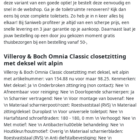
deze variant van een goede optie! Je bestelt deze eenvoudig en
snel in de webshop. Ga je de toiletruimte renoveren? Kijk dan
eens bij onze complete toiletsets. Zo heb je in n keer alles bij
elkaar! Bij Saniweb profiteer je altijd van een scherpe prijs, een
snelle levering en 3 jaar garantie op je aankoop. Daarnaast laat je
jouw bestelling op een door jou gekozen moment gratis
thuisbezorgen bij een bestelling vanaf 50-,
Villeroy & Boch Omnia Classic closetzitting
met deksel wit alpin
Villeroy & Boch Omnia Classic closetzitting met deksel, wit alpin
met artikelnummer: van 154.88 nu voor maar 98.25. Kenmerken:
Met deksel: Ja \n Onderbroken zittingring (non contact): Nee \n
Afneembaar voor reiniging: Nee \n Doorlopende scharnierpen: Ja
\n Scharnier vertragend: Nee \n Voor montage van bovenaf: Nee
\n Materiaal scharnierpoot/rozet: Roestvaststaal (RVS) \n Materiaal
zitting/deksel: Duroplast \n Voor universele toiletpot: Nee \n
Hartafstand schroefdraden: 180 - 180, 0 mm \n Verhoogd: Nee \n
Met motief: Nee \n Antibacteri\u00eble behandeling: Nee \n
Houtkleur/houtmotief: Overig \n Materiaal scharnierbladen:
Roestvaststaal (RVS) \n Anti diefstalbevestiging: Nee \n