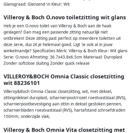
Glansgraad: Glanzend \n Kleur: Wit
Villeroy & Boch O.novo toiletzitting wit glans
Heb je een O.novo toilet van Villeroy & Boch aan de haak
geslagen? Dan mag een passende zitting natuurlijk niet
ontbreken! Deze zitting past perfect op meerdere toiletten uit
deze serie, dus zit je helemaal goed. Ligt 'ie ook al in jouw
winkelmandje? Specificaties Merk: Villeroy & Boch Kleur: Wit glans
Serie: O.novo Afmeting: 36.7x43.8x6.5cm Materiaal: Duroplast
Zonder softclose sluiting Zonder quick release
VILLEROY&BOCH Omnia Classic closetzitting
wit 88236101
Villeroy&Boch Omnia Classic closetzitting, wit, met deksel,
zitting/deksel duroplast, scharnierpoot/rozet roestvaststaal (RVS),
scharnierpootbevestiging aan zittin in deksel gestoken pennen,
scharnierbladen roestvaststaal (RVS), hartafstand schroefdraden
150mm, onderzijde vlak,
Villeroy & Boch Omnia Vita closetzitting met