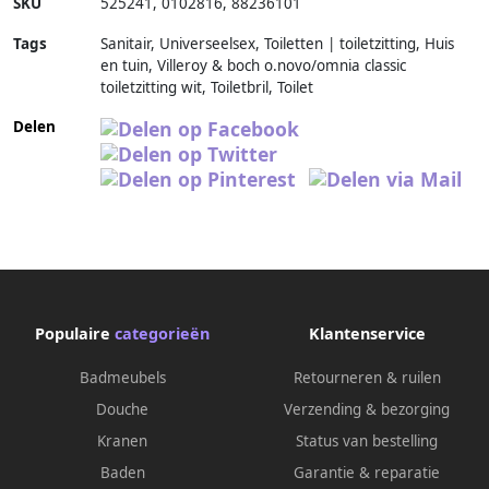
SKU
525241
,
0102816
,
88236101
Tags
Sanitair, Universeelsex, Toiletten | toiletzitting, Huis
en tuin, Villeroy & boch o.novo/omnia classic
toiletzitting wit, Toiletbril, Toilet
Delen
Populaire
categorieën
Klantenservice
Badmeubels
Retourneren & ruilen
Douche
Verzending & bezorging
Kranen
Status van bestelling
Baden
Garantie & reparatie