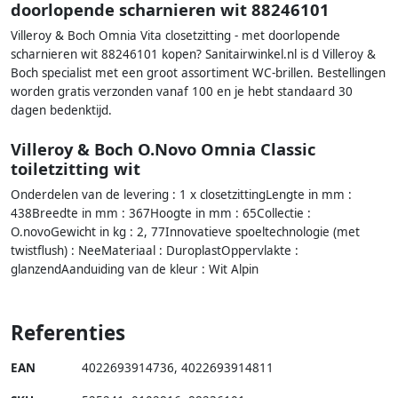
doorlopende scharnieren wit 88246101
Villeroy & Boch Omnia Vita closetzitting - met doorlopende
scharnieren wit 88246101 kopen? Sanitairwinkel.nl is d Villeroy &
Boch specialist met een groot assortiment WC-brillen. Bestellingen
worden gratis verzonden vanaf 100 en je hebt standaard 30
dagen bedenktijd.
Villeroy & Boch O.Novo Omnia Classic
toiletzitting wit
Onderdelen van de levering : 1 x closetzittingLengte in mm :
438Breedte in mm : 367Hoogte in mm : 65Collectie :
O.novoGewicht in kg : 2, 77Innovatieve spoeltechnologie (met
twistflush) : NeeMateriaal : DuroplastOppervlakte :
glanzendAanduiding van de kleur : Wit Alpin
Referenties
EAN
4022693914736
,
4022693914811