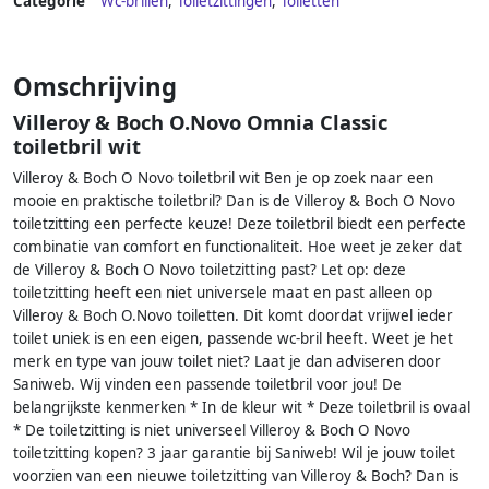
Categorie
Wc-brillen
,
Toiletzittingen
,
Toiletten
Omschrijving
Villeroy & Boch O.Novo Omnia Classic
toiletbril wit
Villeroy & Boch O Novo toiletbril wit Ben je op zoek naar een
mooie en praktische toiletbril? Dan is de Villeroy & Boch O Novo
toiletzitting een perfecte keuze! Deze toiletbril biedt een perfecte
combinatie van comfort en functionaliteit. Hoe weet je zeker dat
de Villeroy & Boch O Novo toiletzitting past? Let op: deze
toiletzitting heeft een niet universele maat en past alleen op
Villeroy & Boch O.Novo toiletten. Dit komt doordat vrijwel ieder
toilet uniek is en een eigen, passende wc-bril heeft. Weet je het
merk en type van jouw toilet niet? Laat je dan adviseren door
Saniweb. Wij vinden een passende toiletbril voor jou! De
belangrijkste kenmerken * In de kleur wit * Deze toiletbril is ovaal
* De toiletzitting is niet universeel Villeroy & Boch O Novo
toiletzitting kopen? 3 jaar garantie bij Saniweb! Wil je jouw toilet
voorzien van een nieuwe toiletzitting van Villeroy & Boch? Dan is