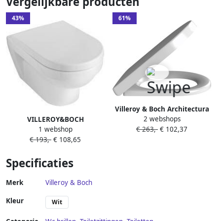
Vergelijkbare producten
43%
61%
Villeroy & Boch Architectura
2 webshops
VILLEROY&BOCH
Closetzitting met
1 webshop
€ 263,-
€ 102,37
Villeroy&amp Boch Omnia
automatische sluitfunctie
€ 193,-
€ 108,65
Architectura Design
(SoftClosing) met
closetzitting met deksel RVS
afneembare zitting
Specificaties
scharnier kleur wit
(QuickRelease) Wit Alpin
Merk
Villeroy & Boch
Kleur
Wit