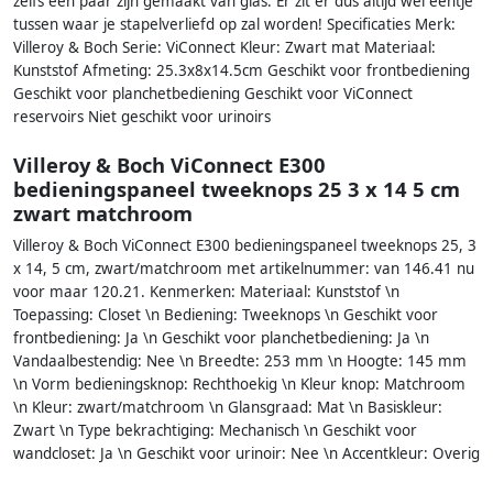
zelfs een paar zijn gemaakt van glas. Er zit er dus altijd wel eentje
tussen waar je stapelverliefd op zal worden! Specificaties Merk:
Villeroy & Boch Serie: ViConnect Kleur: Zwart mat Materiaal:
Kunststof Afmeting: 25.3x8x14.5cm Geschikt voor frontbediening
Geschikt voor planchetbediening Geschikt voor ViConnect
reservoirs Niet geschikt voor urinoirs
Villeroy & Boch ViConnect E300
bedieningspaneel tweeknops 25 3 x 14 5 cm
zwart matchroom
Villeroy & Boch ViConnect E300 bedieningspaneel tweeknops 25, 3
x 14, 5 cm, zwart/matchroom met artikelnummer: van 146.41 nu
voor maar 120.21. Kenmerken: Materiaal: Kunststof \n
Toepassing: Closet \n Bediening: Tweeknops \n Geschikt voor
frontbediening: Ja \n Geschikt voor planchetbediening: Ja \n
Vandaalbestendig: Nee \n Breedte: 253 mm \n Hoogte: 145 mm
\n Vorm bedieningsknop: Rechthoekig \n Kleur knop: Matchroom
\n Kleur: zwart/matchroom \n Glansgraad: Mat \n Basiskleur:
Zwart \n Type bekrachtiging: Mechanisch \n Geschikt voor
wandcloset: Ja \n Geschikt voor urinoir: Nee \n Accentkleur: Overig