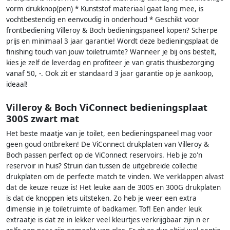
vorm drukknop(pen) * Kunststof materiaal gaat lang mee, is
vochtbestendig en eenvoudig in onderhoud * Geschikt voor
frontbediening Villeroy & Boch bedieningspaneel kopen? Scherpe
prijs en minimaal 3 jaar garantie! Wordt deze bedieningsplaat de
finishing touch van jouw toiletruimte? Wanneer je bij ons bestelt,
kies je zelf de leverdag en profiteer je van gratis thuisbezorging
vanaf 50, -. Ook zit er standaard 3 jaar garantie op je aankoop,
ideaal!
Villeroy & Boch ViConnect bedieningsplaat
300S zwart mat
Het beste maatje van je toilet, een bedieningspaneel mag voor
geen goud ontbreken! De ViConnect drukplaten van Villeroy &
Boch passen perfect op de ViConnect reservoirs. Heb je zo'n
reservoir in huis? Struin dan tussen de uitgebreide collectie
drukplaten om de perfecte match te vinden. We verklappen alvast
dat de keuze reuze is! Het leuke aan de 300S en 300G drukplaten
is dat de knoppen iets uitsteken. Zo heb je weer een extra
dimensie in je toiletruimte of badkamer. Tof! Een ander leuk
extraatje is dat ze in lekker veel kleurtjes verkrijgbaar zijn n er