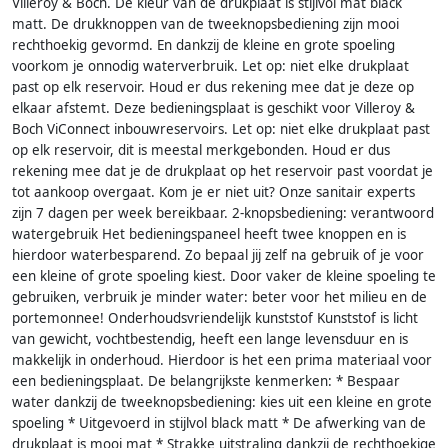
Villeroy & Boch. De kleur van de drukplaat is stijlvol mat black
matt. De drukknoppen van de tweeknopsbediening zijn mooi
rechthoekig gevormd. En dankzij de kleine en grote spoeling
voorkom je onnodig waterverbruik. Let op: niet elke drukplaat
past op elk reservoir. Houd er dus rekening mee dat je deze op
elkaar afstemt. Deze bedieningsplaat is geschikt voor Villeroy &
Boch ViConnect inbouwreservoirs. Let op: niet elke drukplaat past
op elk reservoir, dit is meestal merkgebonden. Houd er dus
rekening mee dat je de drukplaat op het reservoir past voordat je
tot aankoop overgaat. Kom je er niet uit? Onze sanitair experts
zijn 7 dagen per week bereikbaar. 2-knopsbediening: verantwoord
watergebruik Het bedieningspaneel heeft twee knoppen en is
hierdoor waterbesparend. Zo bepaal jij zelf na gebruik of je voor
een kleine of grote spoeling kiest. Door vaker de kleine spoeling te
gebruiken, verbruik je minder water: beter voor het milieu en de
portemonnee! Onderhoudsvriendelijk kunststof Kunststof is licht
van gewicht, vochtbestendig, heeft een lange levensduur en is
makkelijk in onderhoud. Hierdoor is het een prima materiaal voor
een bedieningsplaat. De belangrijkste kenmerken: * Bespaar
water dankzij de tweeknopsbediening: kies uit een kleine en grote
spoeling * Uitgevoerd in stijlvol black matt * De afwerking van de
drukplaat is mooi mat * Strakke uitstraling dankzij de rechthoekige