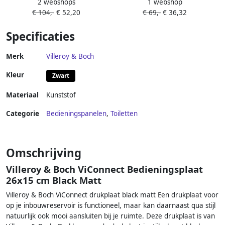
2 webshops
1 webshop
Bedieningsplaat mechanisch
Bedieningsplaat mechanisch
€ 104,-
€ 52,20
€ 69,-
€ 36,32
verticaal tweeknops 197 x
horizontaal tweeknops 197 x
156 x 12mm (LxBxH)
156 x 18mm(LxBxH )
Specificaties
kunststof alpine wit
kunststof alpine wit
Merk
Villeroy & Boch
Kleur
Zwart
Materiaal
Kunststof
Categorie
Bedieningspanelen
,
Toiletten
Omschrijving
Villeroy & Boch ViConnect Bedieningsplaat
26x15 cm Black Matt
Villeroy & Boch ViConnect drukplaat black matt Een drukplaat voor
op je inbouwreservoir is functioneel, maar kan daarnaast qua stijl
natuurlijk ook mooi aansluiten bij je ruimte. Deze drukplaat is van