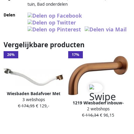
tuin, Bad onderdelen
Delen
Vergelijkbare producten
26%
17%
Wiesbaden Badafvoer Met
3 webshops
Overloopcombinatie En
1219 Wiesbaden inbouw-
€ 174,95
€ 129,-
Badvulfunctie Excl.
2 webshops
uitloop rond 20cm 1
Afbouwdeel
€ 116,34
€ 96,15
2&apos;&apos; geborsteld
brons koper