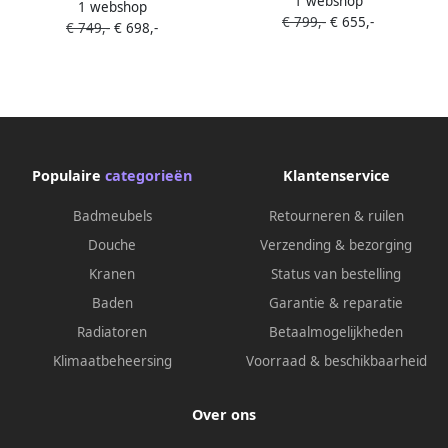
1 webshop
Badkamermeubelset Sigid
1 webshop
Badkamermeubelset Sigid
€ 799,-
€ 655,-
100x46x58 cm Gefineerd
€ 749,-
€ 698,-
120x46x58 cm MDF
Houtnerf Grijs (1 kraangat 2
Hoogglans Wit (2 kraangaten
lades)
4 lades)
Populaire
categorieën
Klantenservice
Badmeubels
Retourneren & ruilen
Douche
Verzending & bezorging
Kranen
Status van bestelling
Baden
Garantie & reparatie
Radiatoren
Betaalmogelijkheden
Klimaatbeheersing
Voorraad & beschikbaarheid
Over ons