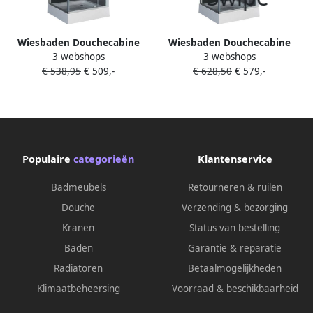
Wiesbaden Douchecabine
Wiesbaden Douchecabine
3 webshops
3 webshops
Domino Draaideur
Domino Draaideur
€ 538,95
€ 509,-
€ 628,50
€ 579,-
80x80x210cm 5mm
90x90x210cm 5mm
Veiligheidsglas Zwart
Veiligheidsglas Zwart
Hoekinstap
Hoekinstap
Populaire
categorieën
Klantenservice
Badmeubels
Retourneren & ruilen
Douche
Verzending & bezorging
Kranen
Status van bestelling
Baden
Garantie & reparatie
Radiatoren
Betaalmogelijkheden
Klimaatbeheersing
Voorraad & beschikbaarheid