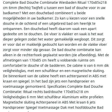
Complete Bad Douche Combinatie Wiesbaden Ritual 170x85x218
cm 6mm (Rechts) Twijfelt u tussen een bad of douche voor in uw
badkamer? Met een douchebad combineert u beide
mogelijkheden in uw badkamer. Zo kan u kiezen voor een snelle
douche in de ochtend of een uitgebreid bad om heerlijk te
ontspannen. Een douchebad heeft daarom vaak een apart
gedeelte om te douchen. De vloer is vlakker en vaak is het wat
dieper gelegen zodat het water gemakkelijk wegloopt. Dit zorgt
er voor dat er makkelijk gedoucht kan worden en de vlakke vloer
zorgt voor minder slip gevaar. De bad douche combinatie kan
alleen in de rechterhoek geplaatst worden (zie afbeelding). Met de
afmetingen van 170x85 cm heeft u voldoende ruimte om
comfortabel te douche of de badderen. De cabine is van 6 mm dik
veiligheidsglas, met een schuifdeur en een magnetische sluiting.
De binnenkant van de cabine heeft een achterpaneel in ABS met
kraan en spiegel. In het bad zijn jets een handsproeier en
voetmassage gemonteerd. Specificaties Complete Bad Douche
Combinatie: Ritual rechts bad/douche 170x85x218 cm
Veiligheidsglas 6 mm Met schuifdeur Aluminium witte profielen
Magnetische sluiting Achterpaneel in ABS Met kraan 6 jets
Handsproeier Spiegel Voetmassage Dak met hoofddouche Bad