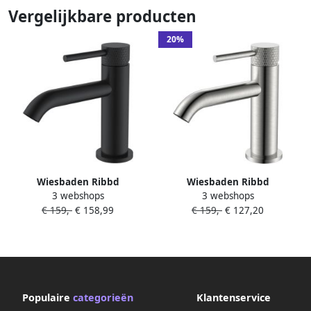
Vergelijkbare producten
20%
Wiesbaden Ribbd
Wiesbaden Ribbd
3 webshops
3 webshops
fonteinkraan 1 2" mat zwart
fonteinkraan 1 2" geborsteld
€ 159,-
€ 158,99
€ 159,-
€ 127,20
29.5372
staal PVD 29.5371
Populaire
categorieën
Klantenservice