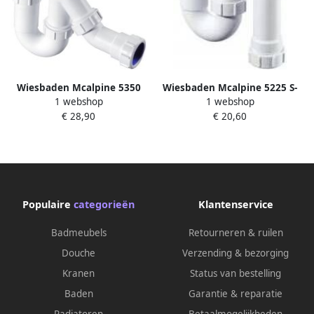
Wiesbaden Mcalpine 5350
Wiesbaden Mcalpine 5225 S-
1 webshop
1 webshop
Uni.sifon 5 4&apos;&apos;x32
Sifon Klem 40X40
€ 28,90
€ 20,60
mm
Populaire
categorieën
Klantenservice
Badmeubels
Retourneren & ruilen
Douche
Verzending & bezorging
Kranen
Status van bestelling
Baden
Garantie & reparatie