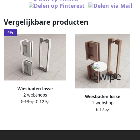
Vergelijkbare producten
4%
Wiesbaden losse
2 webshops
scharnierset + hendel
Wiesbaden losse
€ 135,-
€ 129,-
geschikt voor profielloze
1 webshop
scharnierset + hendel
nisdeur 22 5 x 2 cm mat wit
€ 175,-
geschikt voor profielloze
nisdeur 22 5 x 2 cm
geborsteld koper