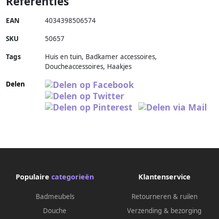
Referenties
EAN
4034398506574
SKU
50657
Tags
Huis en tuin, Badkamer accessoires,
Doucheaccessoires, Haakjes
Delen
Populaire
categorieën
Klantenservice
Badmeubels
Retourneren & ruilen
Douche
Verzending & bezorging