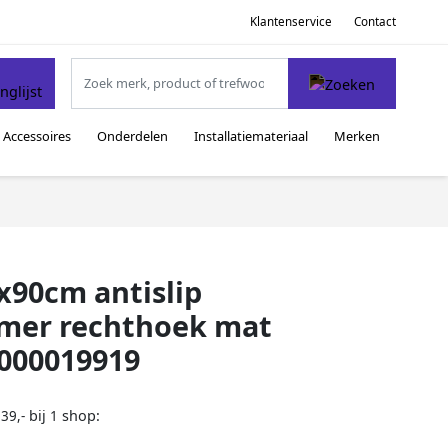
Klantenservice
Contact
Accessoires
Onderdelen
Installatiemateriaal
Merken
x90cm antislip
rmer rechthoek mat
0000019919
bij
shop:
39,-
1