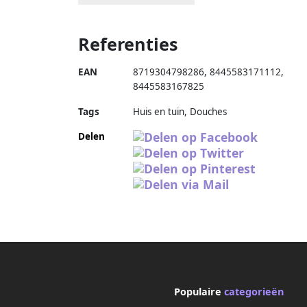
Referenties
EAN
8719304798286
,
8445583171112
,
8445583167825
Tags
Huis en tuin, Douches
Delen
Populaire
categorieën