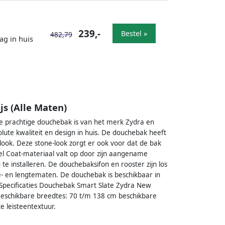
239,-
Bestel »
482,79
ag in huis
s (Alle Maten)
e prachtige douchebak is van het merk Zydra en
lute kwaliteit en design in huis. De douchebak heeft
 look. Deze stone-look zorgt er ook voor dat de bak
 Gel Coat-materiaal valt op door zijn aangename
te installeren. De douchebaksifon en rooster zijn los
te- en lengtematen. De douchebak is beschikbaar in
Specificaties Douchebak Smart Slate Zydra New
s Beschikbare breedtes: 70 t/m 138 cm beschikbare
e leisteentextuur.