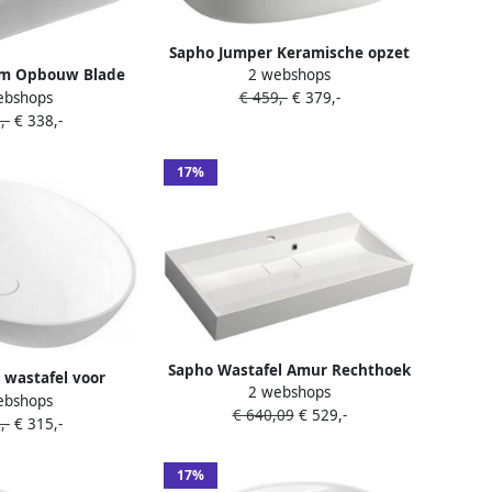
Sapho Jumper Keramische opzet
2 webshops
m Opbouw Blade
waskom 50x13x40cm (zonder
ebshops
€ 459,-
€ 379,-
40x40x11.5 cm
overloopgat)
,-
€ 338,-
miek Wit
17%
Sapho Wastafel Amur Rechthoek
 wastafel voor
2 webshops
90x46x12.5 cm Cast Marble Wit
ebshops
kstone 60x40 cm
€ 640,09
€ 529,-
,-
€ 315,-
t mat
17%