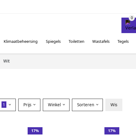
Klimaatbeheersing
Spiegels
Toiletten
Wastafels
Tegels
Wit
r
1
Prijs
Winkel
Sorteren
Wis
17%
17%