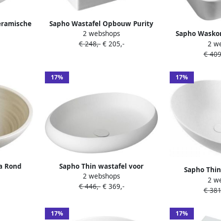
eramische
Sapho Wastafel Opbouw Purity
2 webshops
Sapho Wasko
m wit
Rechthoekig 50x42x11.5 cm
2 w
€ 248,-
€ 205,-
Vierkant 
Keramiek Wit
€ 409
Kera
17%
17%
a Rond
Sapho Thin wastafel voor
Sapho Thin
2 webshops
Gebroken
werkblad Rockstone 60x40 cm
2 w
werkblad Roc
€ 446,-
€ 369,-
wit mat
€ 381
wi
17%
17%