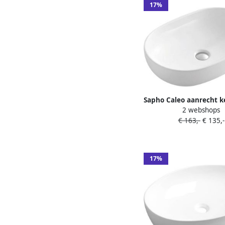
17%
Sapho Caleo aanrecht 
2 webshops
wastafel 60x42 cm
€ 163,-
€ 135,-
17%