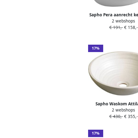
Sapho Pera aanrecht k
2 webshops
wastafel 62 5x42 c
€ 191,-
€ 158,-
17%
Sapho Waskom Attil
2 webshops
42.5x14 cm Keramiek 
€ 430,-
€ 355,-
Wit
17%