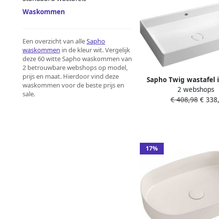
Waskommen
Een overzicht van alle
Sapho
waskommen
in de kleur wit. Vergelijk
deze 60 witte Sapho waskommen van
2 betrouwbare webshops op model,
prijs en maat. Hierdoor vind deze
Sapho Twig wastafel i
waskommen voor de beste prijs en
2 webshops
afvoerdeksel 80x47cm
sale.
€ 408,98
€ 338,
marmer wit
17%