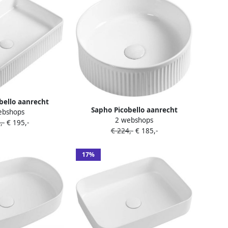
bello aanrecht
Sapho Picobello aanrecht
ebshops
astafel 50x34cm
2 webshops
keramische wastafel dia. 37 cm
,-
€ 195,-
wit
€ 224,-
€ 185,-
wit
17%