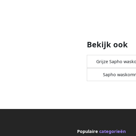
Bekijk ook
Grijze Sapho was
Sapho waskom
Populaire
categorieën