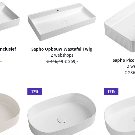
nclusief
Sapho Opbouw Wastafel Twig
2 webshops
 gekweekt
Met Wastekapje 100x47 cm Cast
Sapho Pico
-
€ 446,49
€ 369,-
Marble Wit
2 w
keramische w
€ 236
17%
17%