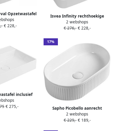
 Oval Opzetwastafel
Isvea Infinity rechthoekige
ebshops
6cm wit
2 webshops
keramische waskom 50x36 wit
,-
€ 228,-
€ 276,-
€ 228,-
17%
astafel inclusief
ebshops
60x47cm gekweekt
,75
€ 275,-
mer wit
Sapho Picobello aanrecht
2 webshops
keramische wastafel 49x31 cm
€ 229,-
€ 189,-
wit