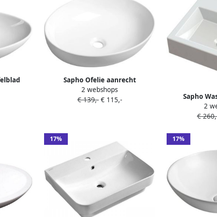
elblad
Sapho Ofelie aanrecht
2 webshops
m wit
keramische wastafel 52x40 cm
Sapho Was
€ 139,-
€ 115,-
wit
2 w
Rechthoekig 
€ 260
Mar
17%
17%