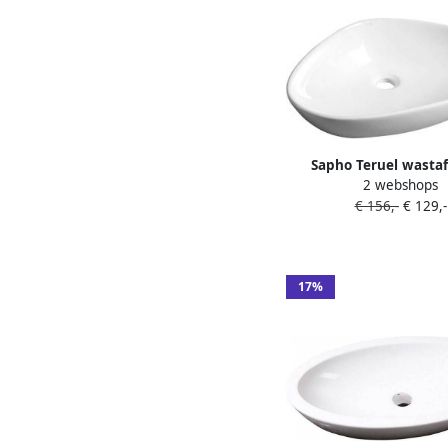
Sapho Teruel wastaf
2 webshops
keramiek 59x39 c
€ 156,-
€ 129,-
17%