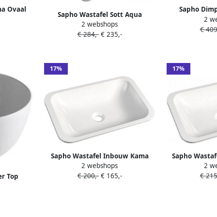
a Ovaal
Sapho Dimp
Sapho Wastafel Sott Aqua
2 w
ek Wit
keramische wa
2 webshops
Rechthoekig 47.8x41.7x15.5 cm
€ 409
€ 284,-
€ 235,-
Keramiek Wit
17%
17%
Sapho Wastafel Inbouw Kama
Sapho Wastaf
2 webshops
2 w
Rechthoekig 50x26x12 cm Cast
Rechthoekig 
€ 200,-
€ 165,-
€ 215
Marble Wit
Mar
r Top
hoog Ø 45