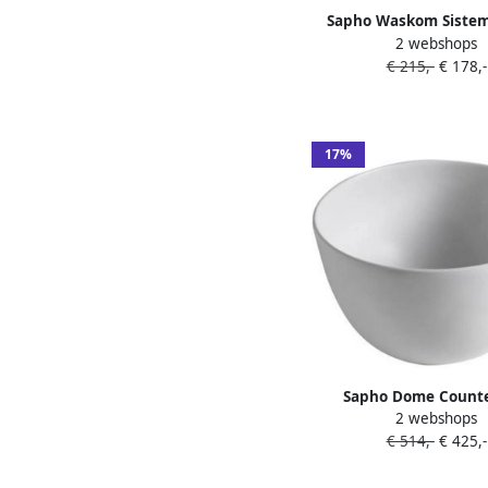
Sapho Waskom Sistem
2 webshops
75x42x16 cm Kerami
€ 215,-
€ 178,-
17%
Sapho Dome Counte
2 webshops
Keramische Wastafel 
€ 514,-
€ 425,-
5cm wit