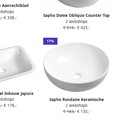
 Aanrechtblad
ebshops
stafel Ø 46cm wit
Sapho Dome Obliquo Counter Top
,-
€ 338,-
2 webshops
Keramische Wastafel hoog Ø 44
€ 514,-
€ 425,-
5cm wit
17%
el Inbouw Japura
ebshops
55x36x12 cm Cast
Sapho Rondane Keramische
,-
€ 178,-
2 webshops
ble Wit
opzet waskom diameter 40x13
€ 163,-
€ 135,-
5cm