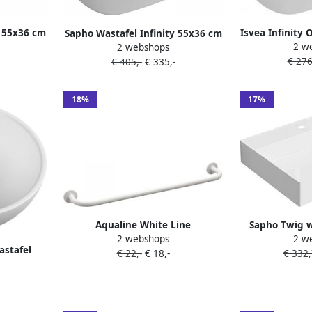
y 55x36 cm
Isvea Infinity
Sapho Wastafel Infinity 55x36 cm
2 w
55x3
2 webshops
Mat Wit
€ 276
€ 405,-
€ 335,-
18%
17%
Aqualine White Line
Sapho Twig w
2 webshops
2 w
handdoekhouder 60 cm metal
afvoerdeksel 
astafel
€ 22,-
€ 18,-
€ 332
wit
mar
26cm wit