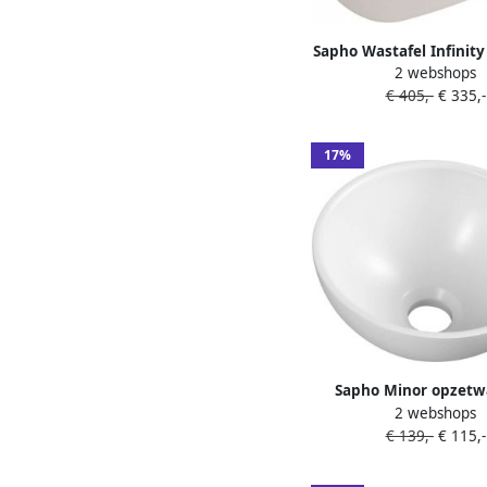
Sapho Wastafel Infinit
2 webshops
Mat Ivoor
€ 405,-
€ 335,-
17%
Sapho Minor opzetw
2 webshops
gegoten marmer dia 
€ 139,-
€ 115,-