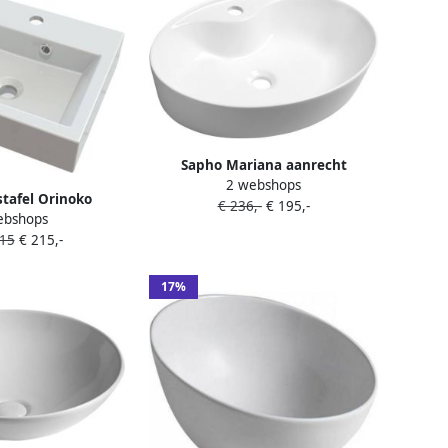
Sapho Mariana aanrecht
2 webshops
keramische wastafel 58x41 5cm
tafel Orinoko
€ 236,-
€ 195,-
wit
ebshops
42x10x36 cm Cast
,15
€ 215,-
ble Wit
17%