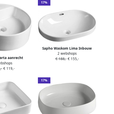
17%
Sapho Waskom Lima Inbouw
2 webshops
Ovaal 53.2x39.5x17.5 cm
arta aanrecht
€ 188,-
€ 155,-
Keramiek Wit
ebshops
tafel Ø 46 cm wit
,-
€ 119,-
17%