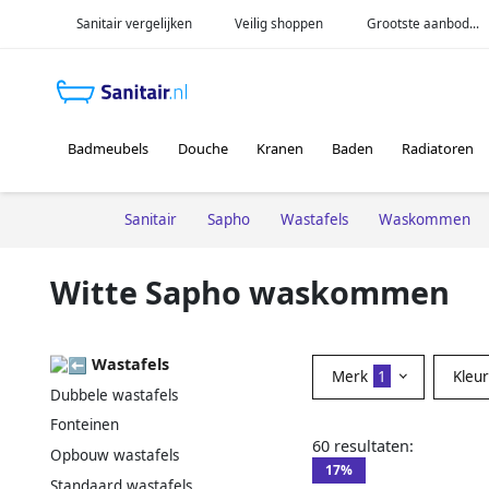
Sanitair vergelijken
Veilig shoppen
Grootste aanbod...
Badmeubels
Douche
Kranen
Baden
Radiatoren
Sanitair
Sapho
Wastafels
Waskommen
Witte Sapho waskommen
Wastafels
Merk
1
Kleu
Dubbele wastafels
Fonteinen
60 resultaten:
Opbouw wastafels
17%
Standaard wastafels