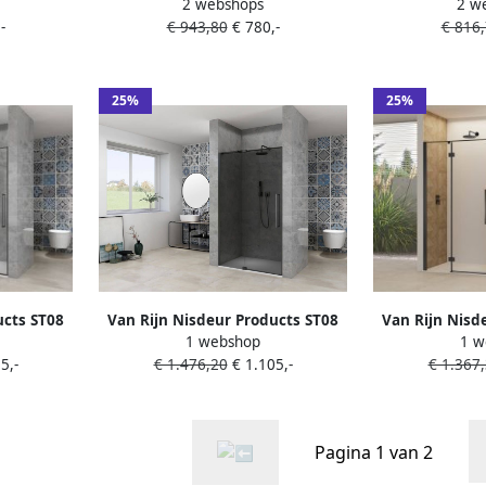
2 webshops
2 w
baan 8 mm
80x200 cm Met Satijnbaan 8 mm
90x200 cm H
-
€ 943,80
€ 780,-
€ 816
Zwart
Z
25%
25%
ucts ST08
Van Rijn Nisdeur Products ST08
Van Rijn Nisd
1 webshop
1 w
x200 cm 8
Draaideur 2-Delig 100x200 cm 8
Aan Vast Deel
5,-
€ 1.476,20
€ 1.105,-
€ 1.367
uurprofiel
mm Rookglas Incl. Muurprofiel
Helder Glas In
stang Mat
Greep en Stabilisatiestang Mat
Stabilisatie
Zwart
Pagina 1 van 2