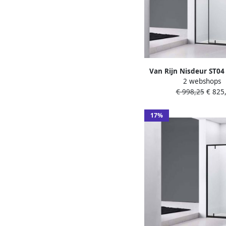
Van Rijn Nisdeur ST04
2 webshops
cm Helder Glas met V
€ 998,25
€ 825,
Omkeerbaar inc
Glasbehandeling Ma
17%