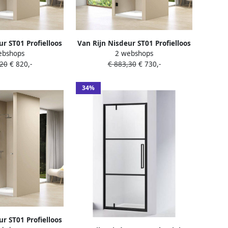
ur ST01 Profielloos
Van Rijn Nisdeur ST01 Profielloos
ebshops
2 webshops
 Satijnbaan 8 mm
100x200 cm Helder Glas 8 mm
,20
€ 820,-
€ 883,30
€ 730,-
wart
Zwart
34%
ur ST01 Profielloos