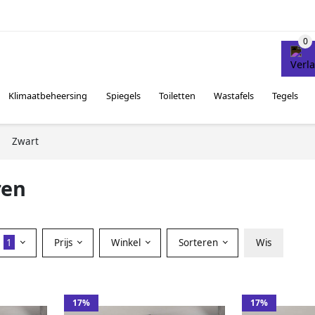
Klimaatbeheersing
Spiegels
Toiletten
Wastafels
Tegels
Zwart
ren
r
1
Prijs
Winkel
Sorteren
Wis
17%
17%