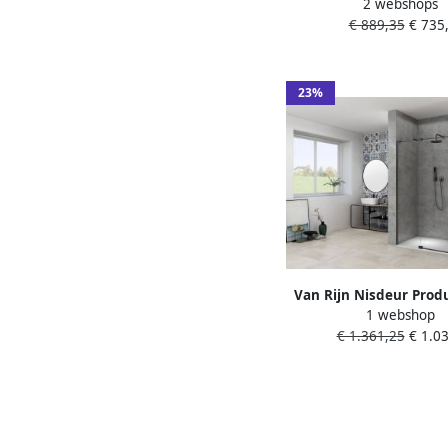
2 webshops
70x200 cm Met Satijn
€ 889,35
€ 735,
Zwart
23%
Van Rijn Nisdeur Prod
1 webshop
Draaideur 2-Delig 100
€ 1.361,25
€ 1.03
mm Helder Glas Incl. M
Greep en Stabilisatie
Zwart