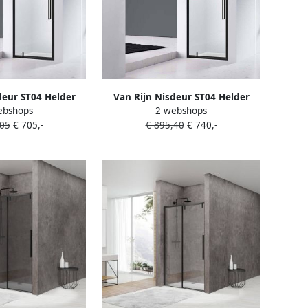
deur ST04 Helder
Van Rijn Nisdeur ST04 Helder
ebshops
2 webshops
. Glasbehandeling
Glas 6 mm incl. Glasbehandeling
,05
€ 705,-
€ 895,40
€ 740,-
6 mm 80x200 cm
Omkeerbaar 6 mm 90x200 cm
 Zwart
Mat Zwart