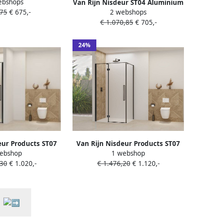
ebshops
elder Glas 8 mm
Van Rijn Nisdeur ST04 Aluminium
,75
€ 675,-
2 webshops
wart
Profiel 6 mm Helder Glas Zwart
€ 1.070,85
€ 705,-
Frame (Alle Maten)
24%
eur Products ST07
Van Rijn Nisdeur Products ST07
ebshop
1 webshop
 100x200 cm 8 mm
Voor Hoekcabine 100x200 cm 8
,30
€ 1.020,-
€ 1.476,20
€ 1.120,-
cl. Beslag Greep en
mm Helder Glas Incl. Beslag
stang Mat Zwart
Greep en Stabilisatiestang Mat
Zwart