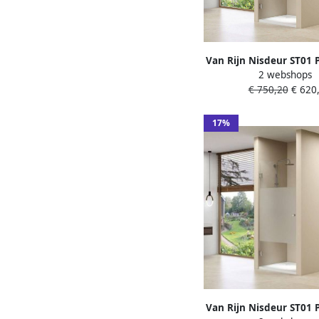
Van Rijn Nisdeur ST01 P
2 webshops
70x200 cm Helder Gl
€ 750,20
€ 620,
Zwart
17%
Van Rijn Nisdeur ST01 P