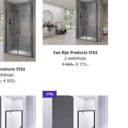
Van Rijn Products ST02
2 webshops
Saloondeur 90x200cm incl
€ 865,-
€ 715,-
glasbehandeling incl muurprofiel
Products ST02
zwart ST0240090ZW
ebshops
120x200cm incl
,-
€ 820,-
g incl muurprofiel
T02400120ZW
17%