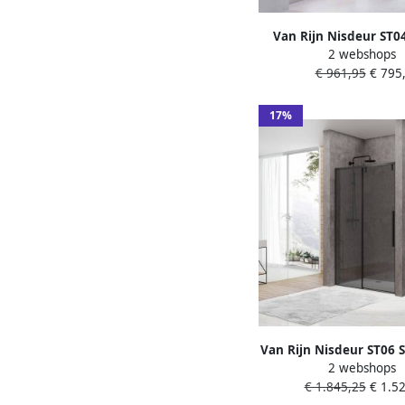
Van Rijn Nisdeur ST0
2 webshops
Glas 6 mm incl. Glasbe
€ 961,95
€ 795,
Omkeerbaar 6 mm 10
Mat Zwart
17%
Van Rijn Nisdeur ST06 
2 webshops
Met Vaste Wand Ro
€ 1.845,25
€ 1.52
180x200 cm 8 mm Sof