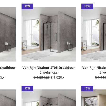
Zwart
17%
17%
Schuifdeur
Van Rijn Nisdeur ST05 Draaideur
Van Rijn Nisde
2 webshops
2 w
200 cm 8
Met Vaste Wand 140x200 cm 8
Met Vaste Wa
5,-
€ 1.234,20
€ 1.020,-
€ 1.11
wart
mm Zwart
mm
17%
17%