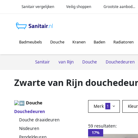
Sanitair vergelijken
Veilig shoppen
Grootste aanbod...
Badmeubels
Douche
Kranen
Baden
Radiatoren
Sanitair
van Rijn
Douche
Douchedeuren
Zwarte van Rijn douchedeu
Douche
Merk
1
Kleu
Douchedeuren
Douche draaideuren
59 resultaten:
Nisdeuren
17%
Pendeldeuren