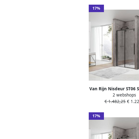
Zwart
17%
Van Rijn Nisdeur ST06 
2 webshops
Met Vaste Wand 140x
€ 1.482,25
€ 1.22
mm Soft Close Z
17%