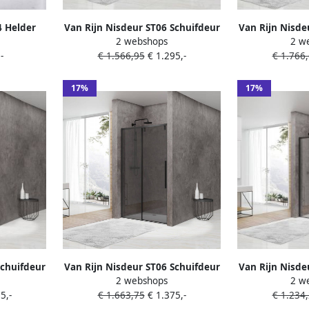
4 Helder
Van Rijn Nisdeur ST06 Schuifdeur
Van Rijn Nisde
2 webshops
2 w
handeling
Met Vaste Wand 160x200 cm 8
Met Vaste 
-
€ 1.566,95
€ 1.295,-
€ 1.766
0x200 cm
mm Soft Close Zwart
160x200 cm 
Z
17%
17%
Schuifdeur
Van Rijn Nisdeur ST06 Schuifdeur
Van Rijn Nisde
2 webshops
2 w
okglas
Met Vaste Wand Rookglas
Met Vaste Wa
5,-
€ 1.663,75
€ 1.375,-
€ 1.234
t Close
140x200 cm 8 mm Soft Close
mm Soft 