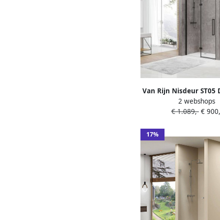
Van Rijn Nisdeur ST05 
2 webshops
Met Vaste Wand 100x
€ 1.089,-
€ 900,
mm Zwart
17%