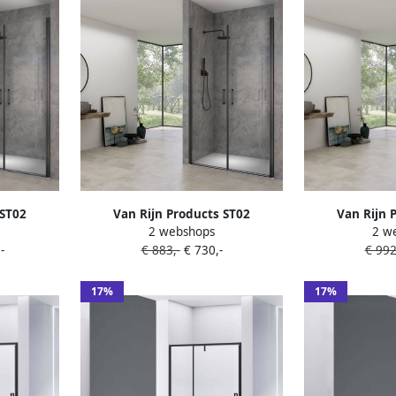
 ST02
Van Rijn Products ST02
Van Rijn 
2 webshops
2 w
cm incl
Saloondeur 100x200cm incl
Saloondeur 
-
€ 883,-
€ 730,-
€ 992
uurprofiel
glasbehandeling incl muurprofiel
glasbehandelin
40ZW
zwart ST02400100ZW
zwart S
17%
17%