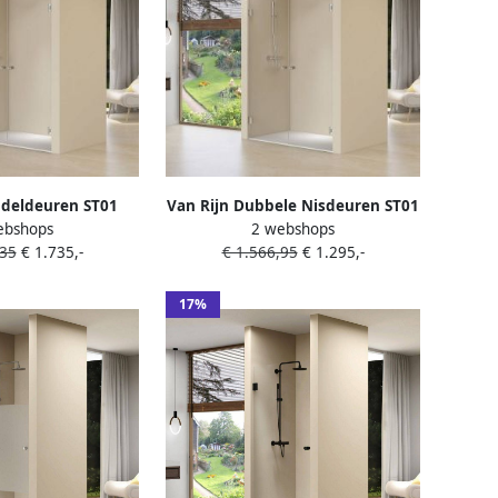
ndeldeuren ST01
Van Rijn Dubbele Nisdeuren ST01
ebshops
2 webshops
100x200 cm 8 mm
Helder Glas 100x200 cm 8 mm
,35
€ 1.735,-
€ 1.566,95
€ 1.295,-
wart
Zwart
17%