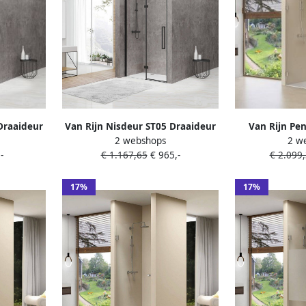
Draaideur
Van Rijn Nisdeur ST05 Draaideur
Van Rijn Pe
2 webshops
2 w
200 cm 8
Met Vaste Wand 120x200 cm 8
Satijn Glas 
-
€ 1.167,65
€ 965,-
€ 2.099
mm Zwart
Z
17%
17%