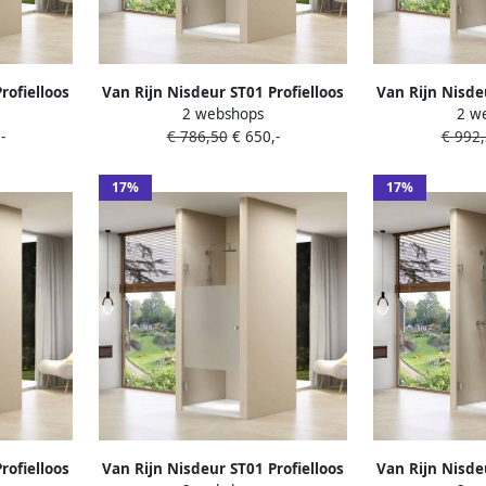
rofielloos
Van Rijn Nisdeur ST01 Profielloos
Van Rijn Nisde
2 webshops
2 w
as 8 mm
80x200 cm Helder Glas 8 mm
90x200 cm Met
-
€ 786,50
€ 650,-
€ 992
Zwart
Z
17%
17%
rofielloos
Van Rijn Nisdeur ST01 Profielloos
Van Rijn Nisde