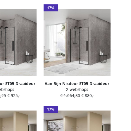
Zwart
17%
ur ST05 Draaideur
Van Rijn Nisdeur ST05 Draaideur
ebshops
2 webshops
nd 110x200 cm 8
Met Vaste Wand 90x200 cm 8
9,25
€ 925,-
€ 1.064,80
€ 880,-
 Zwart
mm Zwart
17%