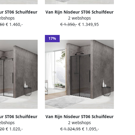
ur ST06 Schuifdeur
Van Rijn Nisdeur ST06 Schuifdeur
ebshops
2 webshops
Wand Rookglas
Met Vaste Wand 180x200 cm 8
,60
€ 1.460,-
€ 1.350,-
€ 1.349,95
8 mm Soft Close
mm Soft Close Zwart
wart
17%
ur ST06 Schuifdeur
Van Rijn Nisdeur ST06 Schuifdeur
ebshops
2 webshops
nd 120x200 cm 8
Met Vaste Wand Rookglas
,20
€ 1.020,-
€ 1.324,95
€ 1.095,-
Close Zwart
120x200 cm 8 mm Soft Close