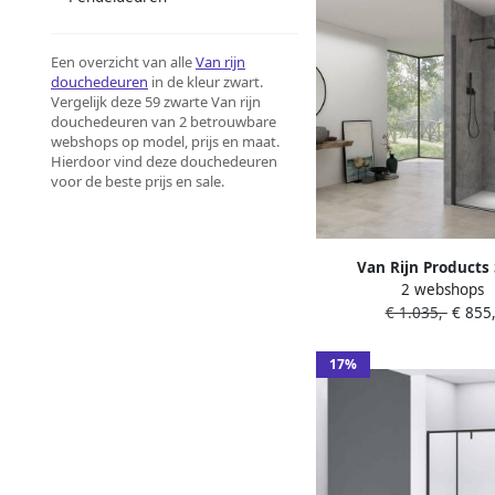
Een overzicht van alle
Van rijn
douchedeuren
in de kleur zwart.
Vergelijk deze 59 zwarte Van rijn
douchedeuren van 2 betrouwbare
webshops op model, prijs en maat.
Hierdoor vind deze douchedeuren
voor de beste prijs en sale.
Van Rijn Products
2 webshops
Saloondeur 140x200
€ 1.035,-
€ 855,
glasbehandeling incl m
zwart ST024001
17%