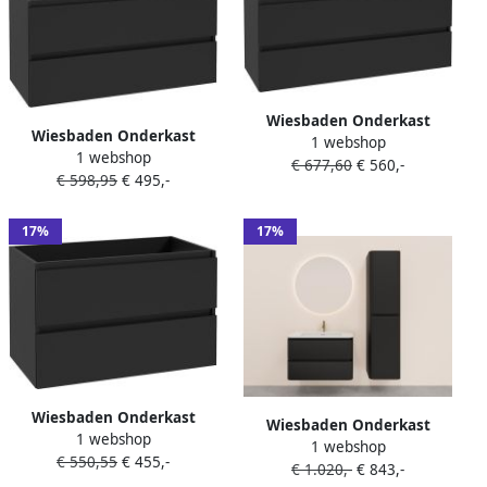
Wiesbaden Onderkast
Wiesbaden Onderkast
1 webshop
Alvara 120x46 cm 2 Laden 2
1 webshop
Alvara 100x46 cm 2 Laden 1
€ 677,60
€ 560,-
Uitsparingen Mat Zwart
€ 598,95
€ 495,-
Uitsparing Mat Zwart
17%
17%
Wiesbaden Onderkast
Wiesbaden Onderkast
1 webshop
Alvara 80x46 cm 2 Laden 1
1 webshop
Novira 80x48 cm Afgeronde
€ 550,55
€ 455,-
Uitsparing Mat Zwart
€ 1.020,-
€ 843,-
Hoeken Met 2 Laden 1