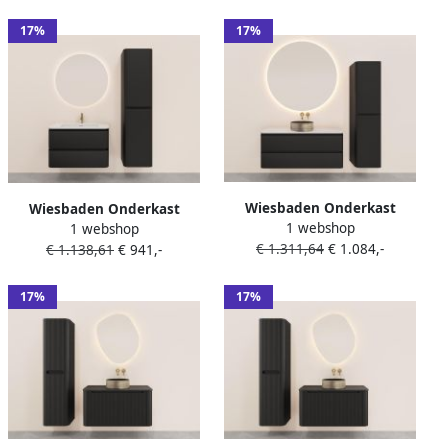
Uitsparing Mat Zwart
17%
17%
Wiesbaden Onderkast
Wiesbaden Onderkast
1 webshop
Novira 120x48 cm
1 webshop
Novira 100x48 cm
€ 1.311,64
€ 1.084,-
Afgeronde Hoeken Met 2
€ 1.138,61
€ 941,-
Afgeronde Hoeken Met 2
Laden 1 Uitsparing Mat
Laden 1 Uitsparing Mat
Zwart
Zwart
17%
17%