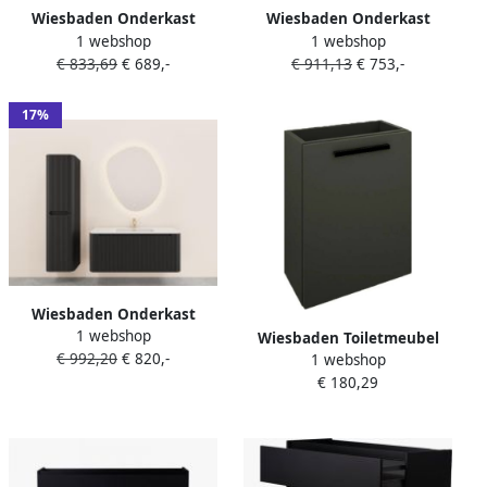
Wiesbaden Onderkast
Wiesbaden Onderkast
1 webshop
1 webshop
Sulora 80x48 cm Afgeronde
Sulora 100x48 cm
€ 833,69
€ 689,-
€ 911,13
€ 753,-
Hoeken Geribbeld Met 1
Afgeronde Hoeken
Lade 1 Uitsparing Mat
Geribbeld Met 1 Lade 1
Zwart
Uitsparing Mat Zwart
17%
Wiesbaden Onderkast
1 webshop
Sulora 120x48 cm
Wiesbaden Toiletmeubel
€ 992,20
€ 820,-
1 webshop
Afgeronde Hoeken
Marmaris Onderkast
€ 180,29
Geribbeld Met 1 Lade 1
40x22x50cm MDF Gelakt
Uitsparing Mat Zwart
Mat Zwart