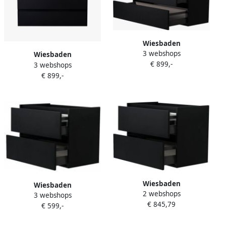
Wiesbaden
3 webshops
Badkamermeubel
Wiesbaden
€ 899,-
Onderkast Marmaris
3 webshops
Badkamermeubel
Hangend 120x46x58cm MDF
€ 899,-
Onderkast Marmaris
Mat Zwart Gelakt Softclose
Hangend 120x46x58cm MDF
Greeploos 1 Uitsparing
Mat Zwart Gelakt Softclose
Greeploos 2 Uitsparingen
Wiesbaden
Wiesbaden
2 webshops
Badkamermeubel
3 webshops
Badkamermeubel
€ 845,79
Onderkast Marmaris
€ 599,-
Onderkast Marmaris
Hangend 80x46x58cm MDF
Hangend 60x46x58cm MDF
Mat Zwart Gelakt Softclose