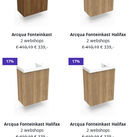
Arcqua Fonteinkast
Arcqua Fonteinkast Halifax
2 webshops
2 webshops
Maddison Oak Luna
Oak Ridge 40x55x28 cm
€ 410,19
€ 339,-
€ 410,19
€ 339,-
40x55x28 cm Incl. Fontein
Incl. Fontein Mat Zwart
Glans Wit Zonder Overloop
Zonder Overloop
17%
17%
Arcqua Fonteinkast Halifax
Arcqua Fonteinkast Halifax
2 webshops
2 webshops
Oak Ridge 40x55x28 cm
Oak Ridge 40x55x28 cm
€ 410,19
€ 339,-
€ 410,19
€ 339,-