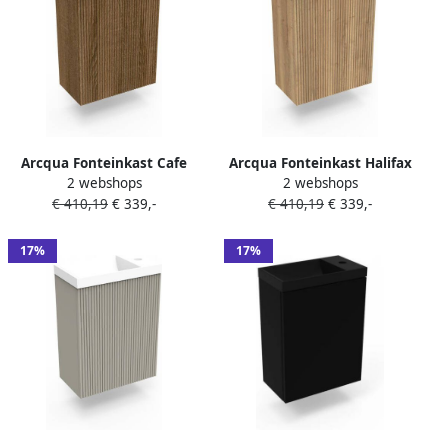
Arcqua Fonteinkast Cafe
Arcqua Fonteinkast Halifax
2 webshops
2 webshops
Oak Ridge 40x55x28 cm
Oak Ridge 40x55x28 cm
€ 410,19
€ 339,-
€ 410,19
€ 339,-
Incl. Fontein Mat Wit
Incl. Fontein Glans Wit Met
Zonder Overloop
Overloop
17%
17%