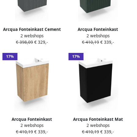
Arcqua Fonteinkast Cement
Arcqua Fonteinkast
2 webshops
2 webshops
Ridge 40x55x28 cm Incl.
Highland Green Ridge
€ 398,09
€ 329,-
€ 410,19
€ 339,-
Fontein Mat Zwart Zonder
40x55x28 cm Incl. Fontein
Overloop
Mat Wit Zonder Overloop
17%
17%
Arcqua Fonteinkast
Arcqua Fonteinkast Mat
2 webshops
2 webshops
Nebraska Oak Luna
Zwart Luna 40x55x28 cm
€ 410,19
€ 339,-
€ 410,19
€ 339,-
40x55x28 cm Incl. Fontein
Incl. Fontein Glans Wit Met