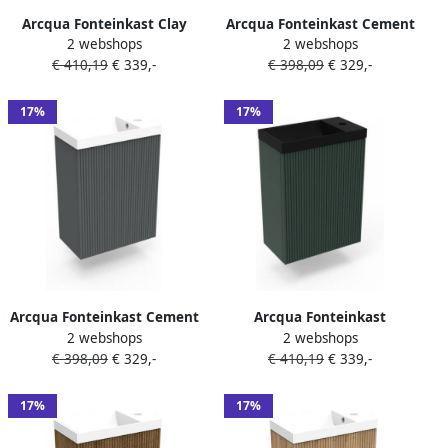
Arcqua Fonteinkast Clay
Arcqua Fonteinkast Cement
2 webshops
2 webshops
Ridge 40x55x28 cm Incl.
Ridge 40x55x28 cm Incl.
€ 410,19
€ 339,-
€ 398,09
€ 329,-
Fontein Mat Zwart Zonder
Fontein Mat Wit Zonder
Overloop
Overloop
17%
17%
Arcqua Fonteinkast Cement
Arcqua Fonteinkast
2 webshops
2 webshops
Ridge 40x55x28 cm Incl.
Highland Green Ridge
€ 398,09
€ 329,-
€ 410,19
€ 339,-
Fontein Mat Wit Met
40x55x28 cm Incl. Fontein
Overloop
Mat Zwart Zonder Overloop
17%
17%