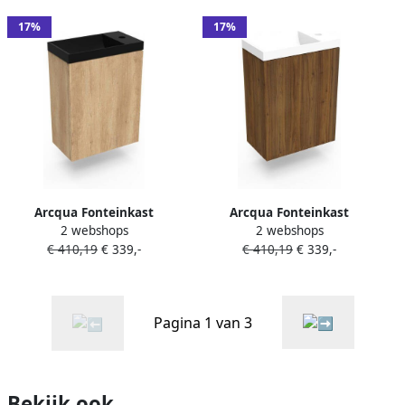
Glans Wit Met Overloop
Overloop
17%
17%
Arcqua Fonteinkast
Arcqua Fonteinkast
2 webshops
2 webshops
Nebraska Oak Luna
Maddison Oak Luna
€ 410,19
€ 339,-
€ 410,19
€ 339,-
40x55x28 cm Incl. Fontein
40x55x28 cm Incl. Fontein
Mat Zwart Zonder Overloop
Mat Wit Zonder Overloop
Pagina 1 van 3
Bekijk ook