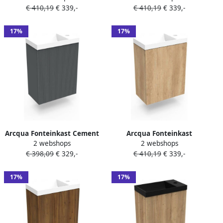
€ 410,19
€ 339,-
€ 410,19
€ 339,-
Fontein Glans Wit Zonder
Fontein Glans Wit Met
Overloop
Overloop
17%
17%
Arcqua Fonteinkast Cement
Arcqua Fonteinkast
2 webshops
2 webshops
Ridge 40x55x28 cm Incl.
Nebraska Oak Luna
€ 398,09
€ 329,-
€ 410,19
€ 339,-
Fontein Glans Wit Zonder
40x55x28 cm Incl. Fontein
Overloop
Glans Wit Zonder Overloop
17%
17%