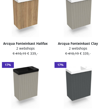
Arcqua Fonteinkast Halifax
Arcqua Fonteinkast Clay
2 webshops
2 webshops
Oak Ridge 40x55x28 cm
Ridge 40x55x28 cm Incl.
€ 410,19
€ 339,-
€ 410,19
€ 339,-
Incl. Fontein Glans Wit
Fontein Glans Wit Zonder
Zonder Overloop
Overloop
17%
17%