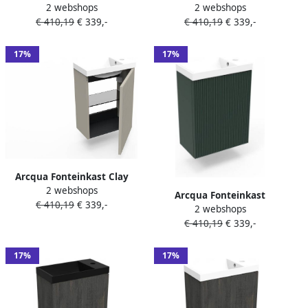
2 webshops
2 webshops
Oak Luna 40x55x28 cm Incl.
Oak Ridge 40x55x28 cm
€ 410,19
€ 339,-
€ 410,19
€ 339,-
Fontein Mat Wit Zonder
Incl. Fontein Glans Wit Met
Overloop
Overloop
17%
17%
Arcqua Fonteinkast Clay
2 webshops
Ridge 40x55x28 cm Incl.
Arcqua Fonteinkast
€ 410,19
€ 339,-
Fontein Glans Wit Met
2 webshops
Highland Green Ridge
Overloop
€ 410,19
€ 339,-
40x55x28 cm Incl. Fontein
Mat Wit Met Overloop
17%
17%