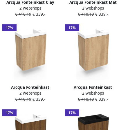
Arcqua Fonteinkast Clay
Arcqua Fonteinkast Mat
2 webshops
2 webshops
Ridge 40x55x28 cm Incl.
Zwart Luna 40x55x28 cm
€ 410,19
€ 339,-
€ 410,19
€ 339,-
Fontein Mat Wit Zonder
Incl. Fontein Mat Zwart
Overloop
Zonder Overloop
17%
17%
Arcqua Fonteinkast
Arcqua Fonteinkast
2 webshops
2 webshops
Nebraska Oak Luna
Nebraska Oak Luna
€ 410,19
€ 339,-
€ 410,19
€ 339,-
40x55x28 cm Incl. Fontein
40x55x28 cm Incl. Fontein
Mat Wit Zonder Overloop
Mat Wit Met Overloop
17%
17%