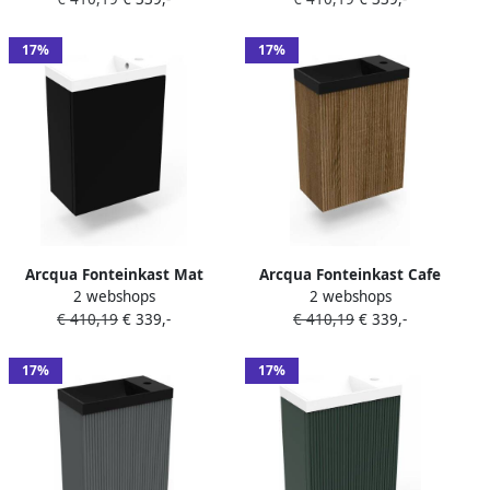
Incl. Fontein Mat Wit
Incl. Fontein Mat Wit Met
Zonder Overloop
Overloop
17%
17%
Arcqua Fonteinkast Mat
Arcqua Fonteinkast Cafe
2 webshops
2 webshops
Zwart Luna 40x55x28 cm
Oak Ridge 40x55x28 cm
€ 410,19
€ 339,-
€ 410,19
€ 339,-
Incl. Fontein Mat Wit Met
Incl. Fontein Mat Zwart
Overloop
Zonder Overloop
17%
17%