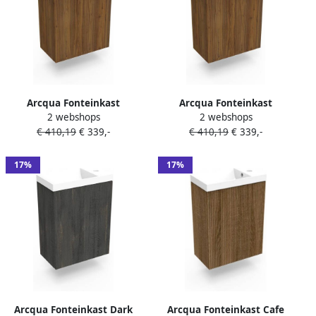
Arcqua Fonteinkast
Arcqua Fonteinkast
2 webshops
2 webshops
Maddison Oak Luna
Maddison Oak Luna
€ 410,19
€ 339,-
€ 410,19
€ 339,-
40x55x28 cm Incl. Fontein
40x55x28 cm Incl. Fontein
Mat Wit Met Overloop
Mat Zwart Zonder Overloop
17%
17%
Arcqua Fonteinkast Dark
Arcqua Fonteinkast Cafe