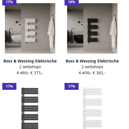
17%
18%
Boss & Wessing Elektrische
Boss & Wessing Elektrische
2 webshops
2 webshops
Handdoekradiator BWS
Handdoekradiator BWS
€ 455,-
€ 375,-
€ 470,-
€ 385,-
Russ Links aansluiting
Russ Links aansluiting
593W 120x50 cm Wit
593W 120x50 cm Mat Zwart
17%
17%