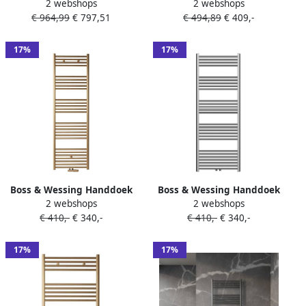
2 webshops
2 webshops
Handdoekradiator BWS Dry
Handdoekradiator BWS Dry
€ 964,99
€ 797,51
€ 494,89
€ 409,-
159x50 cm Digitaal Met
159x50 cm Digitaal 750W
Blower 1750W Wit
Wit
17%
17%
Boss & Wessing Handdoek
Boss & Wessing Handdoek
2 webshops
2 webshops
Radiator BWS Cory 160x60
Radiator BWS Cory 160x60
€ 410,-
€ 340,-
€ 410,-
€ 340,-
cm 557 Watt Midden en
cm 557 Watt Midden en
Zijaansluiting Geborsteld
Zijaansluiting Gunmetal
Messing Goud
Grijs
17%
17%