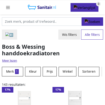
Wis filters
Alle filters
Boss & Wessing
handdoekradiatoren
Meer lezen
Merk
1
Kleur
Prijs
Winkel
Sorteren
143 resultaten:
17%
17%