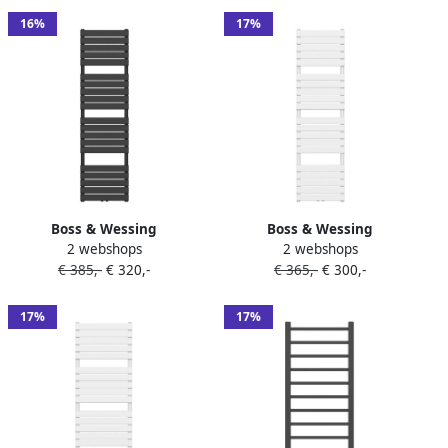
16%
17%
Boss & Wessing
Boss & Wessing
2 webshops
2 webshops
Handdoekradiator BWS Ress
Handdoekradiator BWS Ress
€ 385,-
€ 320,-
€ 365,-
€ 300,-
Middenaansluiting 180x50
Middenaansluiting 180x50
cm Zwart
cm Wit
17%
17%