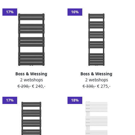
cm Wit
120x50 cm Zwart
17%
16%
Boss & Wessing
Boss & Wessing
2 webshops
2 webshops
Handdoekradiator BWS Ress
Handdoekradiator BWS Ress
€ 290,-
€ 240,-
€ 330,-
€ 275,-
Middenaansluiting 681W
Middenaansluiting 160x50
120x60 cm Zwart
cm Zwart
17%
18%