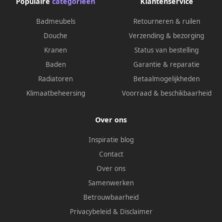
Populaire
categorieën
Klantenservice
Badmeubels
Retourneren & ruilen
Douche
Verzending & bezorging
Kranen
Status van bestelling
Baden
Garantie & reparatie
Radiatoren
Betaalmogelijkheden
Klimaatbeheersing
Voorraad & beschikbaarheid
Over ons
Inspiratie blog
Contact
Over ons
Samenwerken
Betrouwbaarheid
Privacybeleid
&
Disclaimer