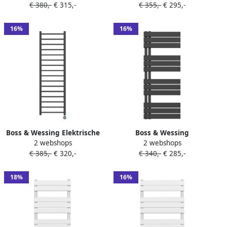
€ 380,-
€ 315,-
€ 355,-
€ 295,-
551W Smart Wifi 160x50 cm
Links aansluiting 681W
Wit
120x60 cm Wit
16%
16%
Boss & Wessing Elektrische
Boss & Wessing
2 webshops
2 webshops
Handdoekradiator BWS Bess
Handdoekradiator BWS Boss
€ 385,-
€ 320,-
€ 340,-
€ 285,-
551W 160x50 cm Zwart
Links aansluiting 681W
120x50 cm Zwart
18%
16%