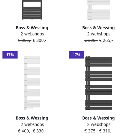
Boss & Wessing
Boss & Wessing
2 webshops
2 webshops
Handdoekradiator BWS Ress
Handdoekradiator BWS Boss
€ 365,-
€ 300,-
€ 325,-
€ 265,-
Middenaansluiting 160x60
Links aansluiting 593W
cm Zwart
120x50 cm Wit
17%
17%
Boss & Wessing
Boss & Wessing
2 webshops
2 webshops
Handdoekradiator BWS Boss
Handdoekradiator BWS Boss
€ 400,-
€ 330,-
€ 375,-
€ 310,-
Links aansluiting 755W
Links aansluiting 681W
160x50 cm Wit
120x60 cm Zwart