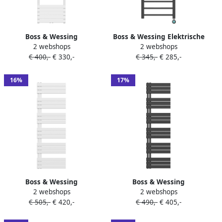
Boss & Wessing
Boss & Wessing Elektrische
2 webshops
2 webshops
Handdoekradiator BWS Ress
Handdoekradiator BWS Bess
€ 400,-
€ 330,-
€ 345,-
€ 285,-
Middenaansluiting 180x60
413W Smart Wifi 120x50 cm
cm Wit
Zwart
16%
17%
Boss & Wessing
Boss & Wessing
2 webshops
2 webshops
Handdoekradiator BWS Boss
Handdoekradiator BWS Boss
€ 505,-
€ 420,-
€ 490,-
€ 405,-
Links aansluiting 1021W
Links aansluiting 890W
180x60 cm Wit
180x50 cm Mat Zwart