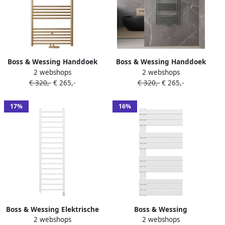
Boss & Wessing Handdoek
Boss & Wessing Handdoek
2 webshops
2 webshops
Radiator BWS Cory 120x60
Radiator BWS Cory 120x60
€ 320,-
€ 265,-
€ 320,-
€ 265,-
cm 414 Watt Midden en
cm 414 Watt Midden en
Zijaansluiting Geborsteld
Zijaansluiting Gunmetal
Messing Goud
17%
16%
Boss & Wessing Elektrische
Boss & Wessing
2 webshops
2 webshops
Handdoekradiator BWS Bess
Handdoekradiator BWS Boss