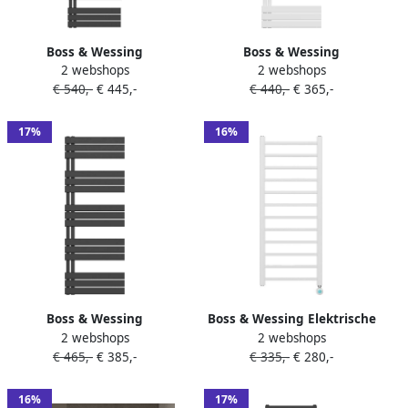
Boss & Wessing
Boss & Wessing
2 webshops
2 webshops
Handdoekradiator BWS Boss
Handdoekradiator BWS Boss
€ 540,-
€ 445,-
€ 440,-
€ 365,-
Links aansluiting 1021W
Links aansluiting 864W
180x60 cm Mat Zwart
160x60 cm Wit
17%
16%
Boss & Wessing
Boss & Wessing Elektrische
2 webshops
2 webshops
Handdoekradiator BWS Boss
Handdoekradiator BWS Bess
€ 465,-
€ 385,-
€ 335,-
€ 280,-
Links aansluiting 864W
413W Smart Wifi 120x50 cm
160x60 cm Mat Zwart
Wit
16%
17%