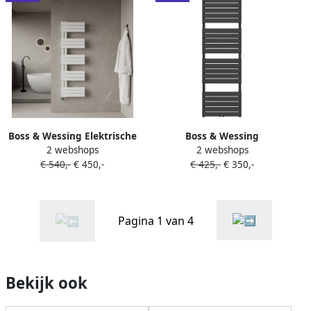
Boss & Wessing Elektrische
Boss & Wessing
2 webshops
2 webshops
Handdoekradiator BWS
Handdoekradiator BWS Ress
€ 540,-
€ 450,-
€ 425,-
€ 350,-
Russ Links aansluiting
Middenaansluiting 1081W
755W 160x50 cm Wit
180x60 cm Zwart
Pagina 1 van 4
Bekijk ook