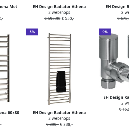
thena Met
EH Design Radiator Athena
EH Design R
2 webshops
2 w
 60x160 cm
35x120 cm Geborsteld RVS
35x160 cm 
,-
€ 595,90
€ 550,-
€ 675
hroom
Chroom
C
5%
9%
EH Design Ra
2 w
Haaks Gebo
€ 152
hena 60x80
EH Design Radiator Athena
2 webshops
Chroom
60x160 cm Geborsteld RVS
-
€ 890,-
€ 838,-
Chroom