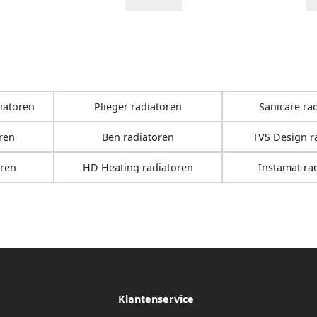
iatoren
Plieger radiatoren
Sanicare ra
ren
Ben radiatoren
TVS Design r
oren
HD Heating radiatoren
Instamat ra
Klantenservice