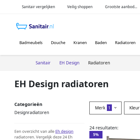
Sanitair vergelijken
Veilig shoppen
Grootste aanbod...
Badmeubels
Douche
Kranen
Baden
Radiatoren
Sanitair
EH Design
Radiatoren
EH Design radiatoren
Categorieën
Merk
1
Kleu
Designradiatoren
24 resultaten:
Een overzicht van alle
Eh design
5%
radiatoren. Vergelijk deze 24 Eh