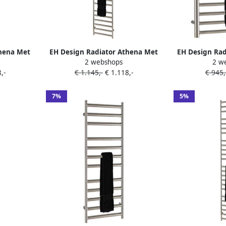
thena Met
EH Design Radiator Athena Met
EH Design Rad
2 webshops
2 w
 50x140 cm
Digitale Thermosstaat 50x160 cm
Digitale Ther
,-
€ 1.145,-
€ 1.118,-
€ 945
hroom
Geborsteld RVS Chroom
Geborstel
7%
5%