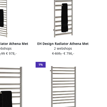
iator Athena Met
EH Design Radiator Athena Met
ebshops
2 webshops
osstaat 35x160 cm
Digitale Thermosstaat 50x80 cm
5,95
€ 978,-
€ 835,-
€ 796,-
d RVS Chroom
Geborsteld RVS Chroom
1%