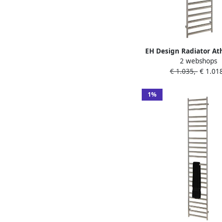
EH Design Radiator A
2 webshops
Digitale Thermosstaat
€ 1.035,-
€ 1.018
Geborsteld RVS C
1%