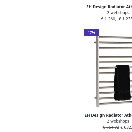
EH Design Radiator A
2 webshops
Digitale Thermosstaat
€ 1.260,-
€ 1.238
Geborsteld RVS C
17%
EH Design Radiator At
2 webshops
cm Geborsteld RVS 
€ 764,72
€ 632,