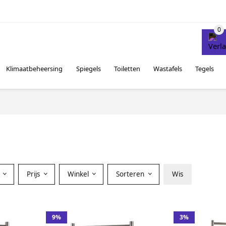
Klimaatbeheersing
Spiegels
Toiletten
Wastafels
Tegels
r
Prijs
Winkel
Sorteren
Wis
9%
3%