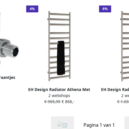
4%
6%
raantjes
Chroom
EH Design Radiator Athena Met
EH Design Rad
2 webshops
2 w
Digitale Thermosstaat 35x120 cm
Digitale Therm
€ 905,95
€ 868,-
€ 1.03
Geborsteld RVS Chroom
Geborstel
Pagina 1 van 1