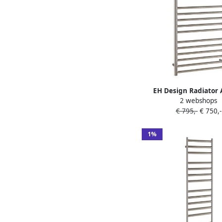
EH Design Radiator
2 webshops
60x140 cm Geborste
€ 795,-
€ 750,-
Chroom
1%