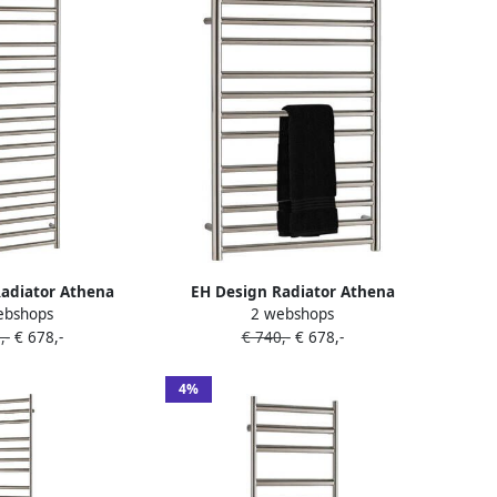
adiator Athena
EH Design Radiator Athena
ebshops
2 webshops
Geborsteld RVS
60x120 cm Geborsteld RVS
,-
€ 678,-
€ 740,-
€ 678,-
hroom
Chroom
4%