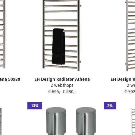
hena 50x80
EH Design Radiator Athena
EH Design R
2 webshops
2 w
Chroom
50x120 cm Geborsteld RVS
50x140 cm 
€ 695,-
€ 630,-
€ 702
Chroom
C
13%
2%