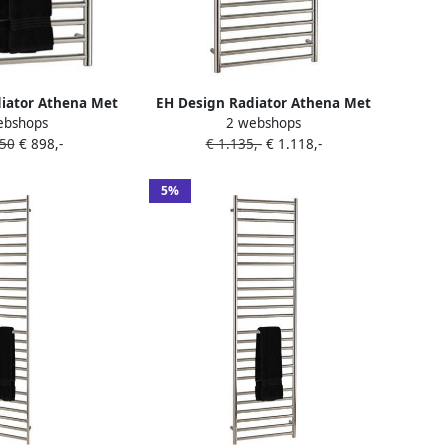
iator Athena Met
EH Design Radiator Athena Met
ebshops
2 webshops
mosstaat 60x80 cm
Digitale Thermosstaat 60x140 cm
,50
€ 898,-
€ 1.135,-
€ 1.118,-
d RVS Chroom
Geborsteld RVS Chroom
5%