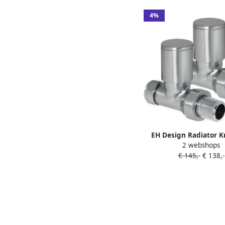
4%
EH Design Radiator K
2 webshops
Recht Geborsteld 
€ 145,-
€ 138,-