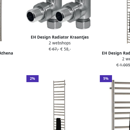
EH Design Radiator Kraantjes
2 webshops
Haaks Gepolijst Chroom
€ 67,-
€ 58,-
 Athena
EH Design Rad
2 w
ld RVS
Digitale Therm
€ 1.00
Geborstel
2%
5%