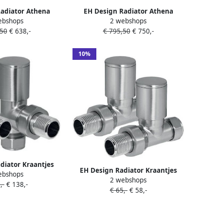
adiator Athena
EH Design Radiator Athena
ebshops
2 webshops
Geborsteld RVS
50x160 cm Geborsteld RVS
,50
€ 638,-
€ 795,50
€ 750,-
hroom
Chroom
10%
diator Kraantjes
EH Design Radiator Kraantjes
ebshops
rsteld Chroom
2 webshops
Recht Gepolijst Chroom
,-
€ 138,-
€ 65,-
€ 58,-