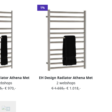
1%
iator Athena Met
EH Design Radiator Athena Met
ebshops
2 webshops
osstaat 50x120 cm
Digitale Thermosstaat 60x120 cm
5,-
€ 970,-
€ 1.035,-
€ 1.018,-
d RVS Chroom
Geborsteld RVS Chroom