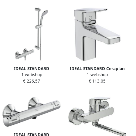
IDEAL STANDARD
IDEAL STANDARD Ceraplan
1 webshop
1 webshop
Ceratherm T25
wastafelmengkraan
€ 226,57
€ 113,05
douchetherm met IdealRain
1greeps vast gegoten
100mm handdouche
uitloop. Hoogte uitloop
doucheslang 1250 glijstang
75mm 5l min met ketting
600mm chroom
chroom
IDEAL STANDARD