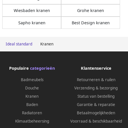
Wiesbaden kranen
Grohe kranen
Sapho kranen
Best Design kranen
Ideal standard
Kranen
Populaire
categorieën
Klantenservice
Badmeubels
Retourneren & ruilen
Douche
Verzending & bezorging
Kranen
Status van bestelling
Baden
Garantie & reparatie
Radiatoren
Betaalmogelijkheden
Klimaatbeheersing
Voorraad & beschikbaarheid