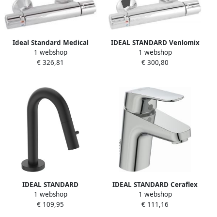
Ideal Standard Medical
IDEAL STANDARD Venlomix
1 webshop
1 webshop
Therm New douchekraan
Medical douchethermostaat
€ 326,81
€ 300,80
thermostatisch met
z. omstel z. koppelingen
speciale greep voor betere
HOH=15cm m. desinfectie
grip met koppelingen
chroom A5546AA
chroom A5642AA
IDEAL STANDARD
IDEAL STANDARD Ceraflex
1 webshop
1 webshop
IdealStream fonteinkraan
wastafelkraan met ketting
€ 109,95
€ 111,16
met hoge uitloop 125mm
chroom B1709AA
zwart F2842XG