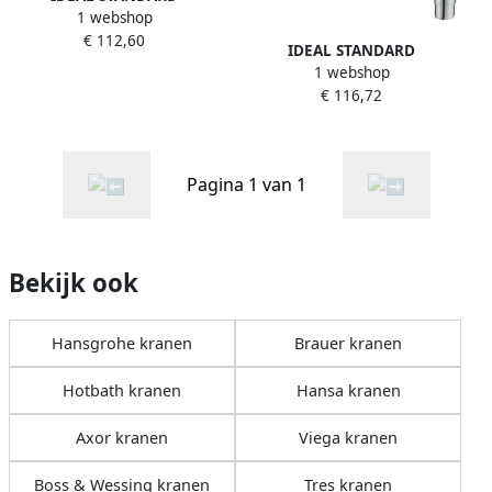
1 webshop
Ceratherm T25
€ 112,60
douchethermostaat 15cm
IDEAL STANDARD
chroom A7201AA
1 webshop
keukenwandmengkraan
€ 116,72
1greeps ceraflex uitloop
200mm chroom
Pagina 1 van 1
Bekijk ook
Hansgrohe kranen
Brauer kranen
Hotbath kranen
Hansa kranen
Axor kranen
Viega kranen
Boss & Wessing kranen
Tres kranen