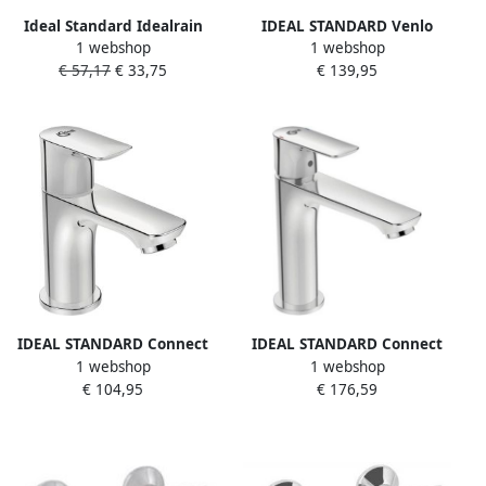
Ideal Standard Idealrain
IDEAL STANDARD Venlo
1 webshop
1 webshop
badset: doucheslang 150cm
Nimbus Blue keukenkraan
€ 57,17
€ 33,75
€ 139,95
handdouche 80mm 1 stand
met hoge ronde uitloop
en verstelbare
bluestart chroom F2963AA
handdouchehouder chroom
B9506AA
IDEAL STANDARD Connect
IDEAL STANDARD Connect
1 webshop
1 webshop
Air fonteinkraan koudwater
Air wastafelkraan
€ 104,95
€ 176,59
chroom A7031AA
eengreeps vast 170mm
hoogte 125mm voorsprong
chroom-look