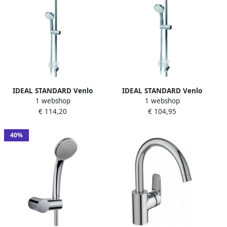
IDEAL STANDARD Venlo
IDEAL STANDARD Venlo
1 webshop
1 webshop
Aqua 100 glijstangset
Aqua 100
€ 114,20
€ 104,95
900mm 3 straalsoorten met
glijstangcombinatie 600mm
zeepschaal chroom
3 straalsoorten met
B9319AA
zeepschaal chroom
40%