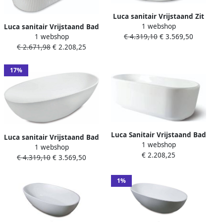
Luca sanitair Vrijstaand Zit
1 webshop
Luca sanitair Vrijstaand Bad
Bad Comfortstone
1 webshop
€ 4.319,10
€ 3.569,50
Primo Acryl 170x80x58 cm
120x80x76 cm Incl.
€ 2.671,98
€ 2.208,25
Incl. Afvoerset Mat Wit met
Afvoerset Mat Wit
Ribbel
17%
Luca Sanitair Vrijstaand Bad
Luca sanitair Vrijstaand Bad
1 webshop
Primo Acryl 170x78x60 cm
1 webshop
Comfortstone 170x80 Cm
€ 2.208,25
Incl. Afvoerset Glans Wit
€ 4.319,10
€ 3.569,50
Met afvoerset Mat Wit
1%