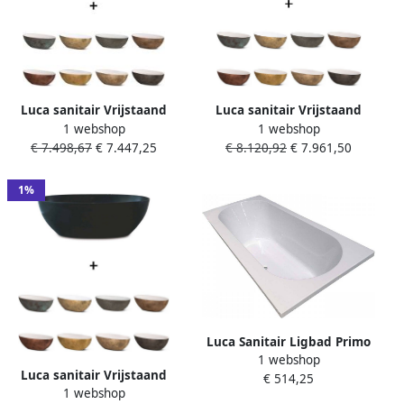
Luca sanitair Vrijstaand
Luca sanitair Vrijstaand
1 webshop
1 webshop
Ligbad Bagno Metallo
Ligbad Bagno Metallo
€ 7.498,67
€ 7.447,25
€ 8.120,92
€ 7.961,50
180x80x60 cm
180x80x60 cm
Mineraalsteen Wit
Mineraalsteen Mat Wit
(Kleurafwerking Naar
(Kleurafwerking Naar
1%
Keuze)
Keuze)
Luca Sanitair Ligbad Primo
1 webshop
Inbouw Acryl 180x80x49 cm
Luca sanitair Vrijstaand
€ 514,25
Wit Inclusief Stelpoten
1 webshop
Ligbad Bagno Metallo