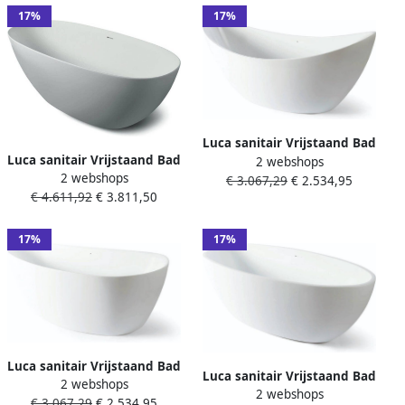
17%
17%
Luca sanitair Vrijstaand Bad
Luca sanitair Vrijstaand Bad
2 webshops
Primo Acryl 180x80x77 cm
2 webshops
Vasca Solid Surface
€ 3.067,29
€ 2.534,95
Incl. Afvoerset Mat Wit
€ 4.611,92
€ 3.811,50
170x76x57 cm incl.
Afvoerset Mat Wit
17%
17%
Luca sanitair Vrijstaand Bad
Luca sanitair Vrijstaand Bad
2 webshops
Primo Acryl 170x78x60 cm
2 webshops
Primo Acryl 170x80x58 cm
€ 3.067,29
€ 2.534,95
260L Incl. Afvoerset Mat Wit