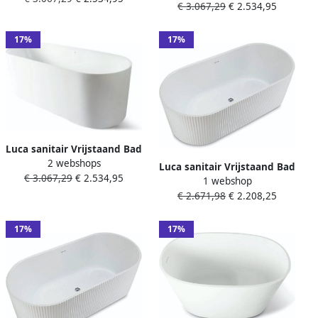
€ 3.067,29
€ 2.534,95
Incl. Afvoerset Mat Wit
17%
17%
Luca sanitair Vrijstaand Bad
2 webshops
Primo Acryl 170x71x60 cm
Luca sanitair Vrijstaand Bad
€ 3.067,29
€ 2.534,95
Incl. Afvoerset Mat Wit
1 webshop
Primo Acryl 170x80x58 cm
€ 2.671,98
€ 2.208,25
Incl. Afvoerset Glans Wit
met Ribbel
17%
17%