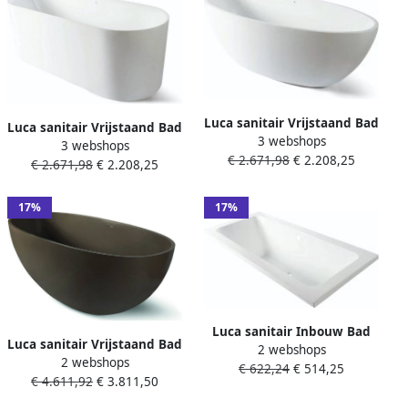
Luca sanitair Vrijstaand Bad
Luca sanitair Vrijstaand Bad
3 webshops
Primo Acryl 170x80x58 cm
3 webshops
Primo Acryl 170x71x60 cm
€ 2.671,98
€ 2.208,25
Incl. Afvoerset Glans Wit
€ 2.671,98
€ 2.208,25
Incl. Afvoerset Glans Wit
17%
17%
Luca sanitair Inbouw Bad
Luca sanitair Vrijstaand Bad
2 webshops
Primo Acryl 169x74x45 cm
2 webshops
Vasca Solid Surface
€ 622,24
€ 514,25
Zonder Afvoerset incl.
€ 4.611,92
€ 3.811,50
180x80x60 cm incl.
Stelpoten Glans Wit
Afvoerset Castagno