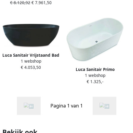
€ 8.120,92
€ 7.961,50
180x80x60 cm
Mineraalsteen Mat
Antraciet (Kleurafwerking
Naar Keuze)
Luca Sanitair Vrijstaand Bad
1 webshop
Vasca 180x93x56 cm Solid
€ 4.053,50
Surface Antraciet
Luca Sanitair Primo
1 webshop
vrijstaand bad van acryl
€ 1.325,-
met overloop 170x80x58h
glans wit
Pagina 1 van 1
Bekijk ook