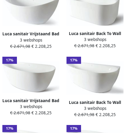
Luca sanitair Back To Wall
Luca sanitair Vrijstaand Bad
3 webshops
Bad Primo Acryl 170x80x60
3 webshops
Primo Acryl 180x80x77 cm
€ 2.671,98
€ 2.208,25
cm Incl. Afvoerset Glans Wit
€ 2.671,98
€ 2.208,25
Incl. Afvoerset Glans Wit
17%
17%
Luca sanitair Vrijstaand Bad
Luca sanitair Back To Wall
3 webshops
Primo Acryl 170x78x60 cm
3 webshops
Bad Primo Acryl 170x78x60
€ 2.671,98
€ 2.208,25
260L Incl. Afvoerset Glans
€ 2.671,98
€ 2.208,25
cm Incl. Afvoerset Glans Wit
Wit
17%
17%