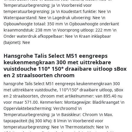
Temperatuurbegrenzing: Ja \n Voorbereid voor
temperatuurbegrenzing: Ja \n Koudestart funktie: Nee \n
Waterspaarstand: Nee \n Lagedruk uitvoering: Nee \n
Opbouwhoogte totaal: 350 mm \n Opbouwhoogte onderkant
kraanmondstuk: 238 mm \n Voorsprong uitloop: 222 mm \n
Onder waterdruk afkoppelbaar: Nee \n Kraan inklapbaar
(bajonet): Nee
Hansgrohe Talis Select M51 eengreeps
keukenmengkraan 300 met uittrekbare
vuistdouche 110° 150° draaibare uitloop sBox
en 2 straalsoorten chroom
hansgrohe Talis Select M51 eengreeps keukenmengkraan 300
met uittrekbare vuistdouche, 110°/150° draaibare uitloop, sBox
en 2 straalsoorten, chroom met artikelnummer: van 895.40 nu
voor maar 571.00. Kenmerken: Montagewijze: Blad/kraangat \n
Oppervlaktebescherming: Verchroomd \n
Temperatuurbegrenzing: Ja \n Basiskleur: Chroom \n Max.
tapcapaciteit (bij 300 kPa): 8 l/min \n Voorbereid voor
temperatuurbegrenzing: Nee \n Thermostatisch: Nee \n