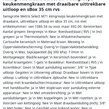
keukenmengkraan met draaibare uittrekbare
uitloop en sBox 35 cm rvs
hansgrohe Metris Select M71 ééngreeps keukenmengkraan met
draaibare, uittrekbare uitloop en sBox 35 cm, rvs met
artikelnummer: van 1086.58 nu voor maar 692.00. Kenmerken:
Aantal grepen: Eengreeps \n Kleur: Roestvaststaal ( RVS ) \n Incl.
grepen: Ja \n Thermostatisch: Nee \n Afsluitmechanisme:
Cartouche keramisch \n Materiaal kraan: Messing \n
Oppervlaktebescherming: Overig \n Oppervlaktebehandeling:
Overig \n Max. tapcapaciteit (bij 300 kPa): 7 l/min \n
Montagewijze: Blad/kraangat \n Keramisch bovendeel: Ja \n
Aantal kraangaten: 1-gats \n Basiskleur: Roestvaststaal ( RVS ) \n
Accentkleur: Geen \n Maat aansluiting aanvoer: 3/8" \n Type
uitloop: Gegoten \n Uitvoering uitloop: Draaibaar boven \n Vorm
uitloop: L-uitloop \n Uittrekbare zijdouche: Nee \n Uittrekbare
uitloop met kraanbeluchter/mousseur: Nee \n Uittrekbare uitloop
met handdouche: Ja \n Met stopkraan voor aansluiting externe
apparatuur: Nee \n Met omstelinrichting: Ja \n Met
aansluitslangen: Ja \n Met koppelingen: Ja \n Met rozetten: Ja \n
Voorzien van kettingoog: Nee \n Maat draadaansluiting (inch): 3/8"
\n Met boiler: Nee \n Geschikt voor kokend water: Nee \n