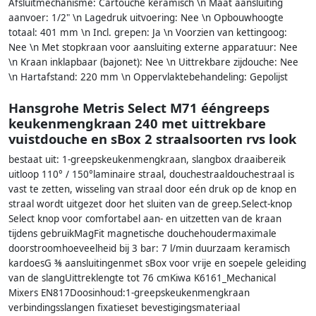
Afsluitmechanisme: Cartouche keramisch \n Maat aansluiting
aanvoer: 1/2" \n Lagedruk uitvoering: Nee \n Opbouwhoogte
totaal: 401 mm \n Incl. grepen: Ja \n Voorzien van kettingoog:
Nee \n Met stopkraan voor aansluiting externe apparatuur: Nee
\n Kraan inklapbaar (bajonet): Nee \n Uittrekbare zijdouche: Nee
\n Hartafstand: 220 mm \n Oppervlaktebehandeling: Gepolijst
Hansgrohe Metris Select M71 ééngreeps
keukenmengkraan 240 met uittrekbare
vuistdouche en sBox 2 straalsoorten rvs look
bestaat uit: 1-greepskeukenmengkraan, slangbox draaibereik
uitloop 110° / 150°laminaire straal, douchestraaldouchestraal is
vast te zetten, wisseling van straal door eén druk op de knop en
straal wordt uitgezet door het sluiten van de greep.Select-knop
Select knop voor comfortabel aan- en uitzetten van de kraan
tijdens gebruikMagFit magnetische douchehoudermaximale
doorstroomhoeveelheid bij 3 bar: 7 l/min duurzaam keramisch
kardoesG ⅜ aansluitingenmet sBox voor vrije en soepele geleiding
van de slangUittreklengte tot 76 cmKiwa K6161_Mechanical
Mixers EN817Doosinhoud:1-greepskeukenmengkraan
verbindingsslangen fixatieset bevestigingsmateriaal