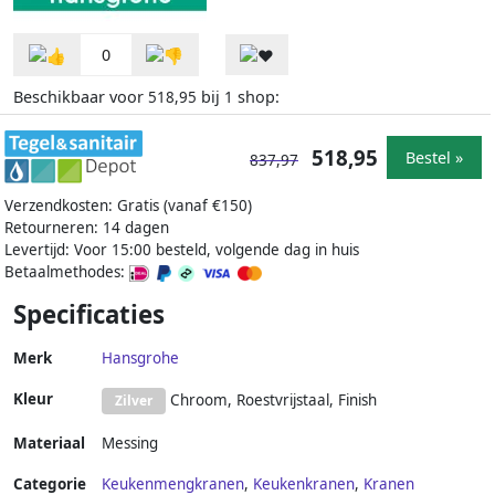
0
Beschikbaar voor
bij
shop:
518,95
1
518,95
Bestel »
837,97
Verzendkosten: Gratis (vanaf €150)
Retourneren: 14 dagen
Levertijd: Voor 15:00 besteld, volgende dag in huis
Betaalmethodes:
Specificaties
Merk
Hansgrohe
Kleur
Chroom, Roestvrijstaal, Finish
Zilver
Materiaal
Messing
Categorie
Keukenmengkranen
,
Keukenkranen
,
Kranen