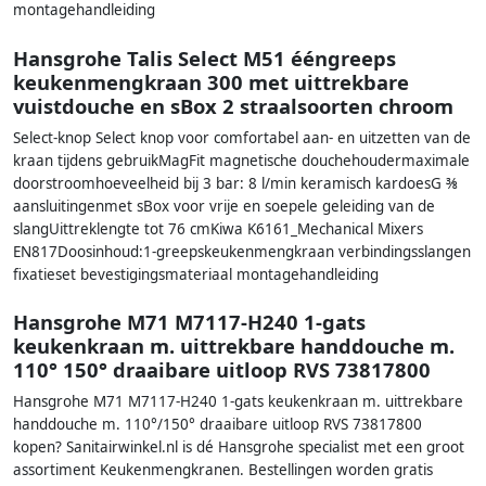
montagehandleiding
Hansgrohe Talis Select M51 ééngreeps
keukenmengkraan 300 met uittrekbare
vuistdouche en sBox 2 straalsoorten chroom
Select-knop Select knop voor comfortabel aan- en uitzetten van de
kraan tijdens gebruikMagFit magnetische douchehoudermaximale
doorstroomhoeveelheid bij 3 bar: 8 l/min keramisch kardoesG ⅜
aansluitingenmet sBox voor vrije en soepele geleiding van de
slangUittreklengte tot 76 cmKiwa K6161_Mechanical Mixers
EN817Doosinhoud:1-greepskeukenmengkraan verbindingsslangen
fixatieset bevestigingsmateriaal montagehandleiding
Hansgrohe M71 M7117-H240 1-gats
keukenkraan m. uittrekbare handdouche m.
110° 150° draaibare uitloop RVS 73817800
Hansgrohe M71 M7117-H240 1-gats keukenkraan m. uittrekbare
handdouche m. 110°/150° draaibare uitloop RVS 73817800
kopen? Sanitairwinkel.nl is dé Hansgrohe specialist met een groot
assortiment Keukenmengkranen. Bestellingen worden gratis