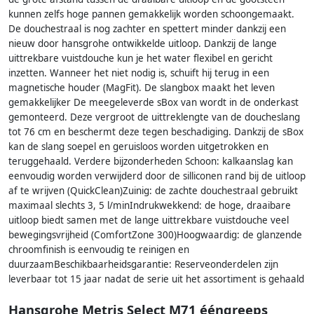
kunnen zelfs hoge pannen gemakkelijk worden schoongemaakt.
De douchestraal is nog zachter en spettert minder dankzij een
nieuw door hansgrohe ontwikkelde uitloop. Dankzij de lange
uittrekbare vuistdouche kun je het water flexibel en gericht
inzetten. Wanneer het niet nodig is, schuift hij terug in een
magnetische houder (MagFit). De slangbox maakt het leven
gemakkelijker De meegeleverde sBox van wordt in de onderkast
gemonteerd. Deze vergroot de uittreklengte van de doucheslang
tot 76 cm en beschermt deze tegen beschadiging. Dankzij de sBox
kan de slang soepel en geruisloos worden uitgetrokken en
teruggehaald. Verdere bijzonderheden Schoon: kalkaanslag kan
eenvoudig worden verwijderd door de silliconen rand bij de uitloop
af te wrijven (QuickClean)Zuinig: de zachte douchestraal gebruikt
maximaal slechts 3, 5 l/minIndrukwekkend: de hoge, draaibare
uitloop biedt samen met de lange uittrekbare vuistdouche veel
bewegingsvrijheid (ComfortZone 300)Hoogwaardig: de glanzende
chroomfinish is eenvoudig te reinigen en
duurzaamBeschikbaarheidsgarantie: Reserveonderdelen zijn
leverbaar tot 15 jaar nadat de serie uit het assortiment is gehaald
Hansgrohe Metris Select M71 ééngreeps