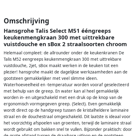
Omschrijving
Hansgrohe Talis Select M51 ééngreeps
keukenmengkraan 300 met uittrekbare
vuistdouche en sBox 2 straalsoorten chroom
Helemaal compleet: de allrounder onder de keukenkranen De
Talis M52 eengreeps keukenmengkraan 300 met uittrekbare
vuistdouche, 2jet, sBox maakt werken in de keuken tot een
plezier! hansgrohe maakt de dagelijkse werkzaamheden aan de
gootsteen gemakkelijker met veel slimme ideen.
Waterhoeveelheid en -temperatuur worden vooraf geselecteerd
met behulp van de greep. En water kan al heel gemakkelijk
worden in- en uitgeschakeld met een druk op de knop van de
ergonomisch vormgegeven greep. (Select). Even gemakkelijk
wordt direct op de handgreep tussen de kristalheldere laminaire
straal en de douchestraal omgeschakeld. Dit laatste is ideaal voor
het voorzichtig afspoelen van groenten, terwijl de laminaire straal
wordt gebruikt om bakken snel te vullen. Bijzonder praktisch: door
de grote afstand tussen de draaibare uitloop en de gootsteen