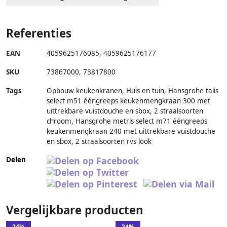
Referenties
EAN
4059625176085
,
4059625176177
SKU
73867000
,
73817800
Tags
Opbouw keukenkranen, Huis en tuin, Hansgrohe talis
select m51 ééngreeps keukenmengkraan 300 met
uittrekbare vuistdouche en sbox, 2 straalsoorten
chroom, Hansgrohe metris select m71 ééngreeps
keukenmengkraan 240 met uittrekbare vuistdouche
en sbox, 2 straalsoorten rvs look
Delen
Vergelijkbare producten
24%
24%