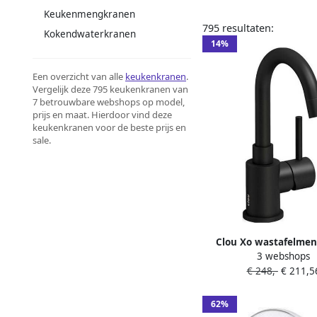
Keukenmengkranen
795 resultaten:
Kokendwaterkranen
14%
Een overzicht van alle
keukenkranen
.
Vergelijk deze 795 keukenkranen van
7 betrouwbare webshops op model,
prijs en maat. Hierdoor vind deze
keukenkranen voor de beste prijs en
sale.
Clou Xo wastafelme
3 webshops
6.3x21cm type 1 met 
€ 248,-
€ 211,5
uitloop zwart mat CL 0
62%