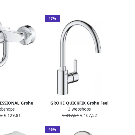
47%
ESSIONAL Grohe
GROHE QUICKFIX Grohe Feel
ebshops
3 webshops
 keukenkraan
Keukenmengkraan blad kraangat
75
€ 129,81
€ 317,54
€ 167,52
 koppelingen m.
eengreeps 354mm hoogte
 chroom 31391003
224mm uitloop hoog draaibaar
chroom
46%