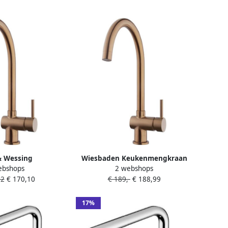
& Wessing
Wiesbaden Keukenmengkraan
ebshops
2 webshops
raan BWS Cemal
Caral Geborsteld Brons Koper
82
€ 170,10
€ 189,-
€ 188,99
d Brons Koper
17%