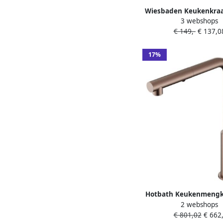
Wiesbaden Keukenkraa
3 webshops
Opbouw | 360° Draa
€ 149,-
€ 137,0
Mengkraan | 1-hendel
Chroom
17%
Hotbath Keukenmengk
2 webshops
met draaibare uitl
€ 801,02
€ 662,
uittrekbare duo-s