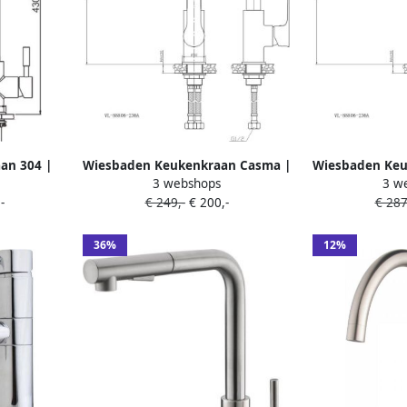
an 304 |
Wiesbaden Keukenkraan Casma |
Wiesbaden Keu
3 webshops
3 w
ibaar |
Opbouw | 360° Draaibaar |
Opbouw | 36
-
€ 249,-
€ 200,-
€ 287
Mengkraan
Mengkraan | 1-hendel | Rond |
Mengkraan | 1
RVS look
Zwart chroom
C
36%
12%