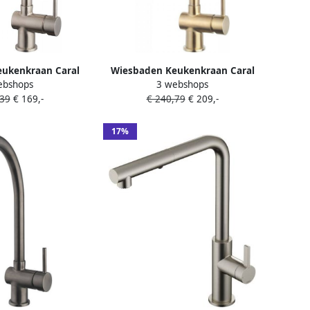
ukenkraan Caral
Wiesbaden Keukenkraan Caral
ebshops
3 webshops
ond Geborsteld
Mengkraan Rond Geborsteld
,39
€ 169,-
€ 240,79
€ 209,-
 Draaibaar Uitloop
Messing 1 Greeps Draaibaar
Uitloop
17%