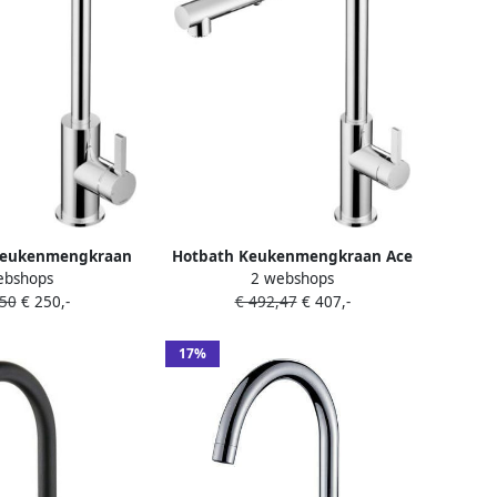
Keukenmengkraan
Hotbath Keukenmengkraan Ace
ebshops
2 webshops
aibare uitloop
met draaibare uitloop en
,50
€ 250,-
€ 492,47
€ 407,-
m AC040CR
uittrekbare duo-spray
handdouche Chroom
17%