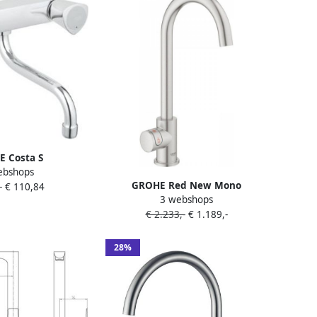
 Costa S
ebshops
ngkraan wand
GROHE Red New Mono
-
€ 110,84
0mm onderuitloop
3 webshops
Keukenmengkraan eengreeps 7
aar chroom
€ 2.233,-
€ 1.189,-
liter boiler 339mm hoogte
153mm voorsprong C uitloop
draaibaar supersteel
28%