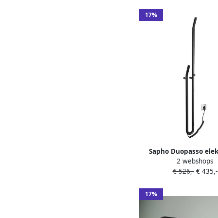
handdouche Geborste
PVD
17%
Sapho Duopasso elek
2 webshops
handdoekradiator me
€ 526,-
€ 435,-
122x1700mm 45 W zw
17%