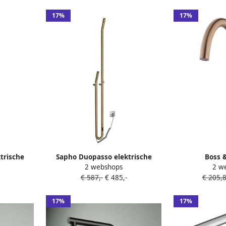
ld Koper
AC040BBP
17%
17%
trische
Sapho Duopasso elektrische
Boss 
2 webshops
2 w
t timer
handdoekradiator met timer
Keukenmengk
€ 587,-
€ 485,-
€ 205,
art mat
122x1700mm 45 W goud mat
Geborstel
17%
17%