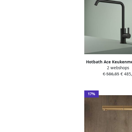
Hotbath Ace Keukenm
2 webshops
opbouw draaibare uitl
€ 586,85
€ 485,
geborsteld PVD AC
17%