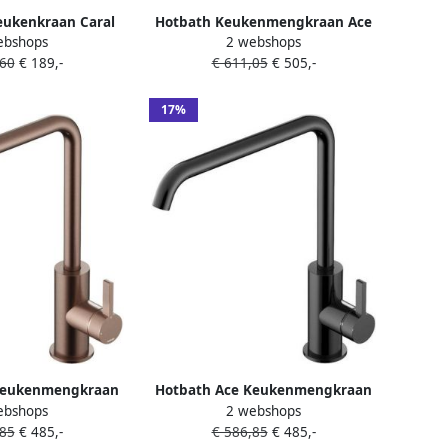
ukenkraan Caral
Hotbath Keukenmengkraan Ace
ebshops
2 webshops
ond Gunmetal 1
met draaibare uitloop en
,60
€ 189,-
€ 611,05
€ 505,-
aibaar Uitloop
uittrekbare duo-spray
handdouche Geborsteld Nikkel
17%
Keukenmengkraan
Hotbath Ace Keukenmengkraan
ebshops
2 webshops
aibare uitloop
opbouw draaibare uitloop
,85
€ 485,-
€ 586,85
€ 485,-
per PVD AC040BCP
Gepolijst Zwart PVD AC040PBP