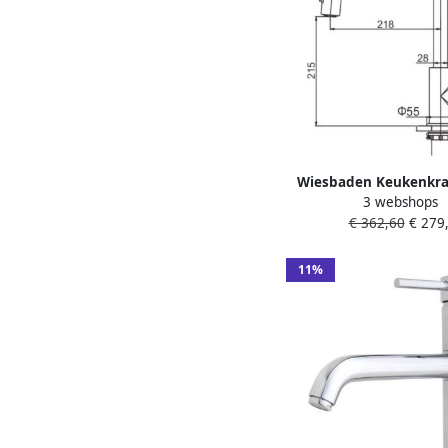
Wiesbaden Keukenkra
3 webshops
Opbouw | 360° Draa
€ 362,60
€ 279,
Uitrekbare sproeier | 
| 1-hendel | Rond | 
11%