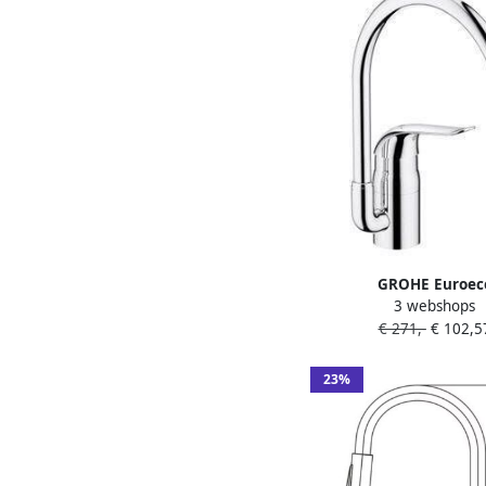
GROHE Euroec
3 webshops
Keukenmengkraan ee
€ 271,-
€ 102,5
322mm hoogte 200mm
kraanmond 223mm vo
uitloop hoog draaibaa
23%