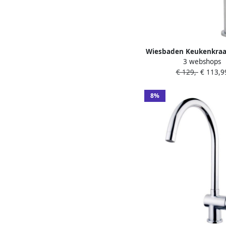
Wiesbaden Keukenkra
3 webshops
| Opbouw | 360° Draa
€ 129,-
€ 113,9
Mengkraan | 1-hendel
Chroom
8%