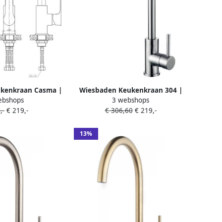
kenkraan Casma |
Wiesbaden Keukenkraan 304 |
ebshops
3 webshops
0° Draaibaar |
Opbouw | 360° Draaibaar |
,-
€ 219,-
€ 306,60
€ 219,-
-hendel | Rond |
Mengkraan | 1-hendel | Rond |
hroom
RVS look
13%