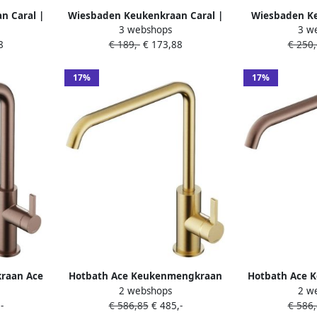
n Caral |
Wiesbaden Keukenkraan Caral |
Wiesbaden Ke
3 webshops
3 w
ibaar |
Opbouw | 360° Draaibaar |
Mengkraan R
8
€ 189,-
€ 173,88
€ 250
 | Rond |
Mengkraan | 1-hendel | Rond |
Greeps Dra
Zwart mat
17%
17%
raan Ace
Hotbath Ace Keukenmengkraan
Hotbath Ace 
2 webshops
2 w
oop en
opbouw draaibare uitloop
opbouw dra
-
€ 586,85
€ 485,-
€ 586
pray
Geborsteld Messing PVD
Geborsteld Ko