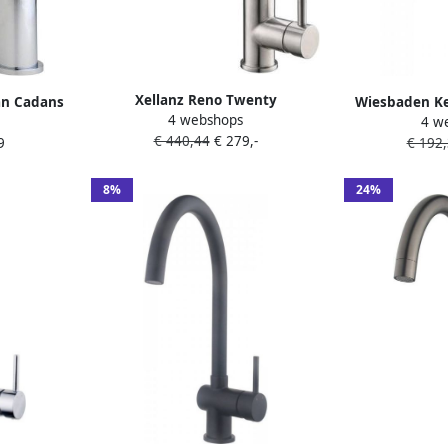
Xellanz Reno Twenty
an Cadans
Wiesbaden Ke
4 webshops
keukenkraan met coldstart en
4 w
ibaar |
Mengkraan R
€ 440,44
€ 279,-
uittrekbare handdouche
9
€ 192
 | Rond |
Staal 1 Greeps
geborsteld RVS 24.3709
8%
24%