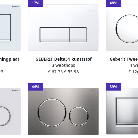
17%
48%
ningplaat
GEBERIT Delta51 kunststof
Geberit Twee
3 webshops
4 w
bediening
bedieningspaneel met dubbele
bedieningsp
23
€ 67,75
€ 55,98
€ 126
m wit mat
spoeling. Geschikt voor UP100
chroom wit voo
e strook
reservoirs. Kleur wit.
8cm (UP720) 
0
44%
39%