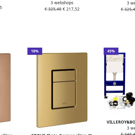
hniek mat
3 webshops
Duospoeltechniek Bianco Arizona
3 w
duospoeltech
5
5
€ 325,48
€ 217,52
€ 325,
Ingo zw
18%
45%
VILLEROY&BO
3 w
Boch O.novo
€ 348,
standaar