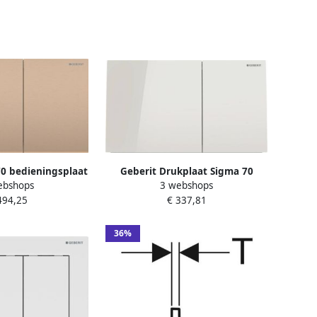
0 bedieningsplaat
Geberit Drukplaat Sigma 70
ebshops
3 webshops
ling vierkant rvs
Frontbediening 2-toets Glas
494,25
€ 337,81
115.622.QB.1
Zandgrijs
36%