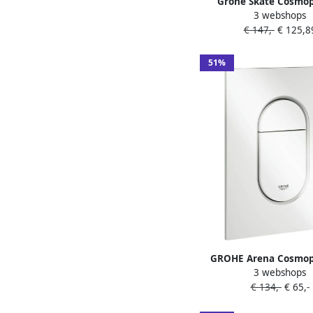
Grohe Skate Cosmop
3 webshops
Bedieningspaneel Du
€ 147,-
€ 125,8
Horizontaal Verticaal 
Geborsteld Warm S
38732DL0
51%
GROHE Arena Cosmopo
3 webshops
Bedieningsplaat mec
€ 134,-
€ 65,-
tweeknops 172 x 130
kunststof alpine