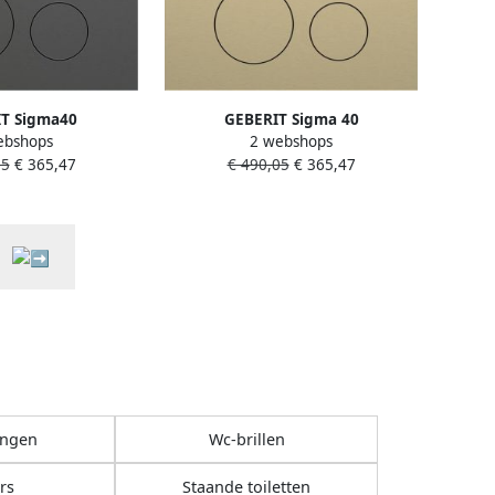
T Sigma40
GEBERIT Sigma 40
ebshops
2 webshops
gspaneel DF
bedieningspaneel DF
05
€ 365,47
€ 490,05
€ 365,47
nd round zwart
frontbediend square messing
 115628QD1
115628QF1
tingen
Wc-brillen
rs
Staande toiletten