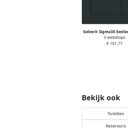
Geberit Sigma30 bedie
3 webshops
2-toets spoeling front
€ 161,77
voor toilet 24.6x16.
zwart 115.883.1
Bekijk ook
Toiletten
Reservoirs