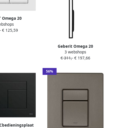
T Omega 20
ebshops
eel DF kunststof
-
€ 125,59
oven frontbediend
 wit 115080111
Geberit Omega 20
3 webshops
bedieningsplaat 2 toets
€ 311,-
€ 197,66
matzwart-zwart-matzwart
115.085.16.1
56%
Cbedieningsplaat