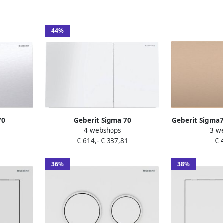
44%
70
Geberit Sigma 70
Geberit Sigma7
4 webshops
3 w
oor Sigma
bedieningspaneel wit glas voor
2-toets spoe
€ 614,-
€ 337,81
€ 
) en 12cm
Sigma reservoirs 8cm (UP720) en
roodgoud 
12cm (UP320)
36%
38%