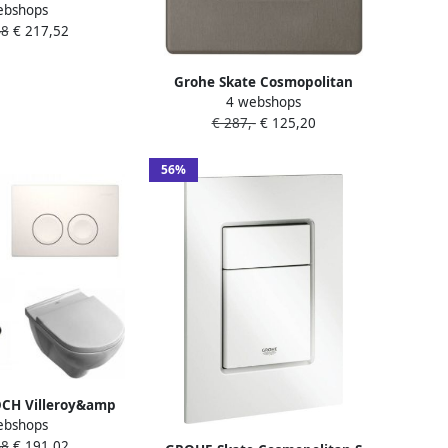
ebshops
niek kleur Nero
48
€ 217,52
art 9240732
Grohe Skate Cosmopolitan
4 webshops
Bedieningspaneel DualFlush
€ 287,-
€ 125,20
Horizontaal Verticaal Kunststof
Geborsteld Hard Graphite
38732AL0
56%
CH Villeroy&amp
ebshops
 Combipack met
48
€ 191,02
d wandcloset