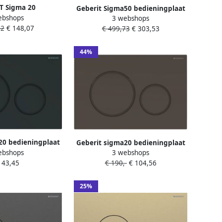
T Sigma 20
Geberit Sigma50 bedieningplaat
ebshops
gspaneel DF
3 webshops
2-toets spoeling frontbediening
42
€ 148,07
 24.6x16.4cm tbv
€ 499,73
€ 303,53
voor toilet 24.6x16.4cm chroom
ir 8 en 12cm mat
look mat 115788GH2
verchr. mat verchr.
44%
883JQ1
20 bedieningplaat
Geberit sigma20 bedieningplaat
ebshops
3 webshops
ing frontbediening
2-toets spoeling frontbediening
143,45
€ 190,-
€ 104,56
24.6x16.4cm mat
voor toilet 24.6x16.4cm plaat
115882161
zwart glans & ring zwart mat
115882DW1
25%