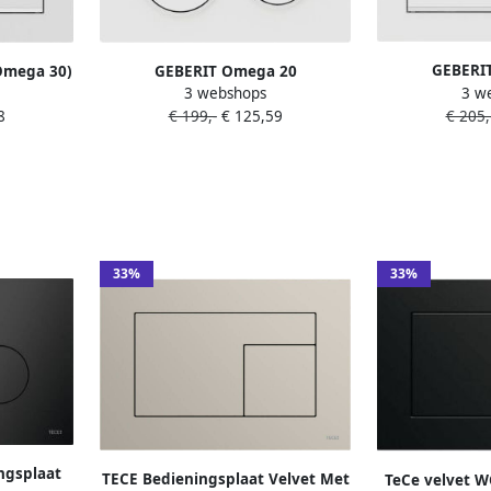
GEBERI
Omega 30)
GEBERIT Omega 20
3 w
3 webshops
bedieningspan
 wit voor
bedieningspaneel DF kunststof
€ 205,
8
€ 199,-
€ 125,59
21.2x14.2cm b
ir 12cm
21.2x14.2cm boven frontbediend
wit mat wit
wit mat wit wit 115085111
33%
33%
ngsplaat
TECE Bedieningsplaat Velvet Met
TeCe velvet W