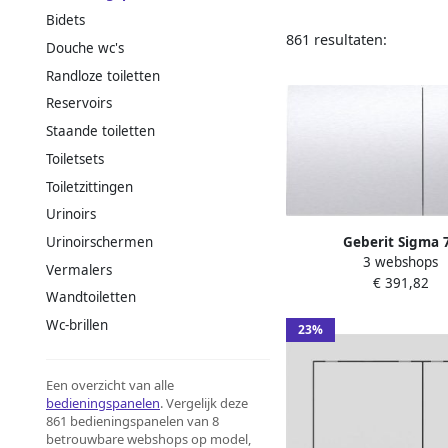
Bidets
861 resultaten:
Douche wc's
Randloze toiletten
Reservoirs
Staande toiletten
Toiletsets
Toiletzittingen
Urinoirs
Geberit Sigma 
Urinoirschermen
3 webshops
bedieningspaneel rvs v
Vermalers
€ 391,82
reservoirs 8cm (UP720
Wandtoiletten
(UP320)
Wc-brillen
23%
Een overzicht van alle
bedieningspanelen
. Vergelijk deze
861 bedieningspanelen van 8
betrouwbare webshops op model,