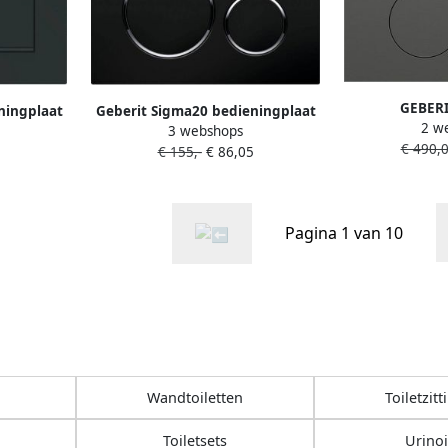
GEBERI
ningplaat
Geberit Sigma20 bedieningplaat
2 w
bedienin
3 webshops
bediening
2-toets spoeling frontbediening
€ 490,
frontbedie
€ 155,-
€ 86,05
4cm mat
voor toilet 24.6x16.4cm zwart
chroom
6.1
chroom 115882KM1
Pagina 1 van 10
Wandtoiletten
Toiletzit
Toiletsets
Urinoi