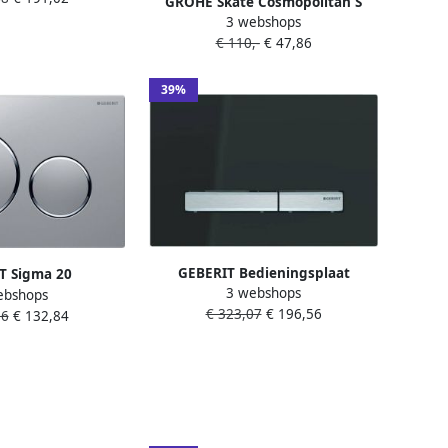
GROHE Skate Cosmopolitan S
met deksel en soft
3 webshops
Bedieningsplaat mechanisch
Release. Kleur wit.
€ 110,-
€ 47,86
tweeknops 172 x 130mm(LxB )
kunststof alpine wit
39%
GEBERIT Bedieningsplaat
T Sigma 20
3 webshops
spoelsysteem Sigma50 2-toets
ebshops
gspaneel DF
€ 323,07
€ 196,56
spoeling 2-knops front easy-to-
06
€ 132,84
 24.6x16.4cm tbv
clean 13x246x164mm (LxBxH)
ir 8 en 12cm mat
zwart
verchr. mat verchr.
882JQ1