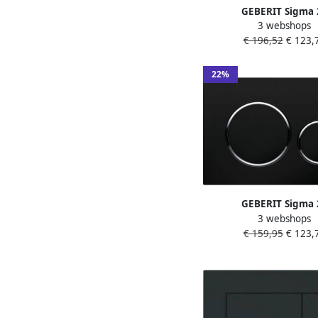
GEBERIT Sigma 
3 webshops
bedieningspanee
€ 196,52
€ 123,
frontbediend 24.6x16.4
inbouwreservoir 8 en
wit glans verchr. m
22%
115882JT1
GEBERIT Sigma 
3 webshops
bedieningspanee
€ 159,95
€ 123,
frontbediend 24.6x16.4
inbouwreservoir 8 en
zwart glans verchr. m
115882141