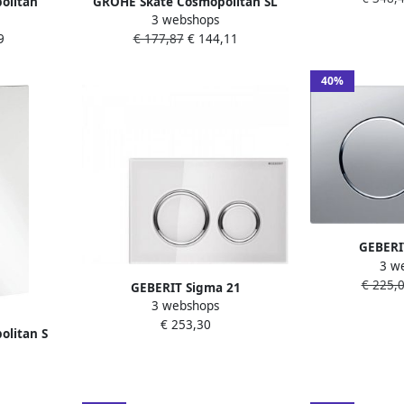
olitan
GROHE Skate Cosmopolitan SL
closetzitting 
3 webshops
alFlush
Bedieningsplaat mechanisch
close en Quick 
9
€ 177,87
€ 144,11
Kunststof
tweeknops 197 x 156mm(LxB )
unset
kunststof cool sunrise geborsteld
40%
GEBERI
3 w
bedienin
€ 225,
frontbediend
GEBERIT Sigma 21
inbouwreservo
3 webshops
bedieningspaneel glas DF
verchr. glans 
€ 253,30
frontbediend 24.6x16.4cm tbv
litan S
115
inbouwreservoir 8 en 12cm wit
hanisch
glans verchr. 115884SI1
mm(LxB )
 wit