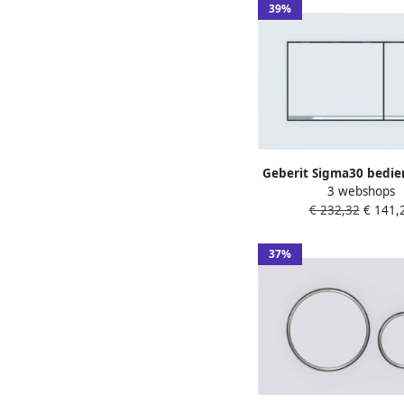
39%
Geberit Sigma30 bedie
3 webshops
2-toets spoeling front
€ 232,32
€ 141,
voor toilet 24.6x16.4c
met glansverchroomd
115.883.JT.1
37%