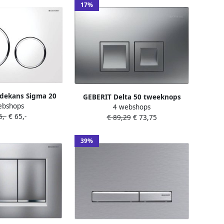
17%
dekans Sigma 20
GEBERIT Delta 50 tweeknops
ebshops
aneel glans wit
4 webshops
mechanische bedieningsplaat
,-
€ 65,-
r Sigma reservoirs
€ 89,29
€ 73,75
spoelsysteem kunststof
en 12cm (UP320)
164x246x25mm matchroom
3362
39%