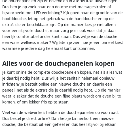
De douchepanelen zijn er bovendien in allerlei luxe uitvoeringen.
Dus ben je op zoek naar een douche met massagestralen of
bijvoorbeeld met LED-verlichting? Kijk goed naar de grootte van de
hoofddouche, let op het gebruik van de handdouche en op de
extra’s die er beschikbaar zijn. Op die manier kies je niet alleen
voor een stijlvolle douche, maar zorg je er ook voor dat je daar
heerlijk comfortabel onder kunt staan. Dus wil je van de douche
een ware wellness maken? Wij laten je zien hoe je een paneel kiest
waarmee je iedere dag helemaal kunt ontspannen.
Alles voor de douchepanelen kopen
Je kunt online de complete douchepanelen kopen, net als alles wat
je daarbij nodig hebt. Dus wil je het sanitair helemaal opnieuw
inrichten? Je bestelt online een nieuwe douche en daarin een
paneel, net als de extra’s die je daarbij nodig hebt. Op die manier
weet je zeker dat de douche een fijne plaats wordt om even bij te
komen, of om lekker fris op te staan.
Veel van de webwinkels hebben de douchepanelen op voorraad.
Dus bestel je direct online? Dan heb je binnenkort een nieuwe
douche, die bestaat uit één geheel en dus heel stijlvol bij elkaar