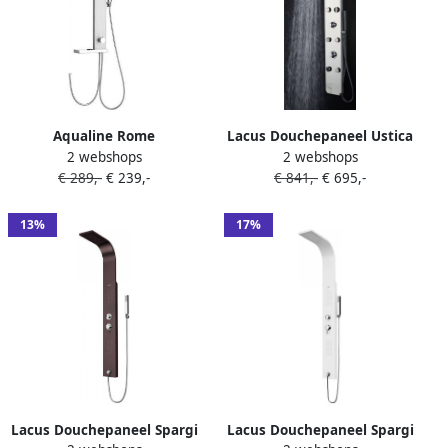
Aqualine Rome
Lacus Douchepaneel Ustica
2 webshops
2 webshops
Douchepaneel zonder
144x20x4 7 cm Glanzend
€ 289,-
€ 239,-
€ 841,-
€ 695,-
mengkraan aluMinium
Chroom
13%
17%
Lacus Douchepaneel Spargi
Lacus Douchepaneel Spargi