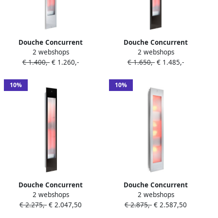
Douche Concurrent
Douche Concurrent
2 webshops
2 webshops
Sunshower Pure White XL
Sunshower Pure Black XL
€ 1.400,-
€ 1.260,-
€ 1.650,-
€ 1.485,-
Infrarood Inbouwapparaat
Infrarood Inbouwapparaat
19.9x123.8x10cm Full Body
19.9x123.8x10cm Full Body
2000watt Aluminium
2000watt Aluminium
10%
10%
Douche Concurrent
Douche Concurrent
2 webshops
2 webshops
Sunshower Solo Black
Sunshower Combi White UV
€ 2.275,-
€ 2.047,50
€ 2.875,-
€ 2.587,50
Infrarood Opbouwapparaat
en Infrarood
20x125x18cm Full Body
Opbouwapparaat