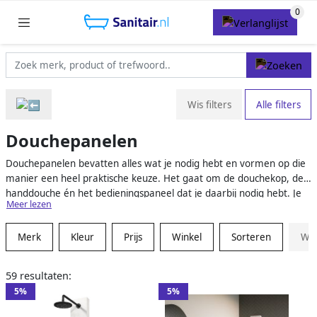
Wis filters
Alle filters
Douchepanelen
Douchepanelen bevatten alles wat je nodig hebt en vormen op die
manier een heel praktische keuze. Het gaat om de douchekop, de
handdouche én het bedieningspaneel dat je daarbij nodig hebt. Je
Meer lezen
hebt altijd alles bij de hand en zorgt bovendien voor een douche in
volledig dezelfde stijl. Ondertussen heb je de keuze uit allerlei
Merk
Kleur
Prijs
Winkel
Sorteren
Wis
verschillende panelen voor de douche. Dus zoek je naar RVS, zwart
of een bepaalde combinatie met chroom of een ander materiaal?
Wij laten je zien wat er allemaal beschikbaar is.
59 resultaten:
5%
5%