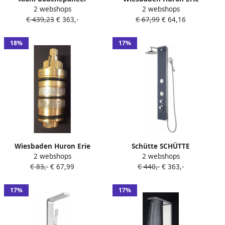
2 webshops
2 webshops
160x46x20cm handdouche
kunstst.thermostatisch
€ 439,23
€ 363,-
€ 67,99
€ 64,16
massagejets uitloopkraan
binnenwerk messing
zwart ZLZ102
douchekolom
18%
17%
Wiesbaden Huron Erie
Schütte SCHÜTTE
2 webshops
2 webshops
messing thermostatisch
Douchepaneel met
€ 83,-
€ 67,99
€ 440,-
€ 363,-
binnenwerk messing
eenknopskraan
douchekolom
GLASDUSCHPANEEL glas
antraciet
17%
17%