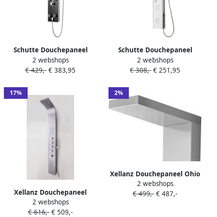
Schutte Douchepaneel
Schutte Douchepaneel
2 webshops
2 webshops
Schütte Lanzarote
Schütte Tahiti met
€ 429,-
€ 383,95
€ 308,-
€ 251,95
Thermostatische
Douchemengkraan en Twee
Douchekraan en Zes
Massagesproeiers RVS
Massagesproeiers Zwart
17%
2%
Xellanz Douchepaneel Ohio
2 webshops
| Opbouw | 158x20 cm |
Xellanz Douchepaneel
€ 499,-
€ 487,-
Thermostaatkraan | 6-
2 webshops
Huron | Opbouw | 165x20
knops | Vierkant |
€ 616,-
€ 509,-
cm | Thermostaatkraan | 5-
Geborsteld staal