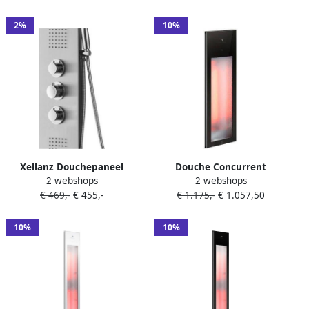
knops | Vierkant |
Geborsteld staal
2%
10%
Xellanz Douchepaneel
Douche Concurrent
2 webshops
2 webshops
Ontario | Opbouw | 150x22
Sunshower Pure Black
€ 469,-
€ 455,-
€ 1.175,-
€ 1.057,50
cm | Thermostaatkraan | 3-
Infrarood Inbouwapparaat
knops | Vierkant |
19.9x61.9x10cm Half Body
Geborsteld staal
1250watt Aluminium
10%
10%