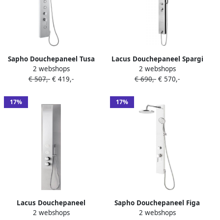
Sapho Douchepaneel Tusa
Lacus Douchepaneel Spargi
2 webshops
2 webshops
140 cm met Mengkraan
160x15x6 cm Geborsteld
€ 507,-
€ 419,-
€ 690,-
€ 570,-
Aluminium
Staal
17%
17%
Lacus Douchepaneel
Sapho Douchepaneel Figa
2 webshops
2 webshops
Gorgona 118x13x7 cm
105x12.5 cm met