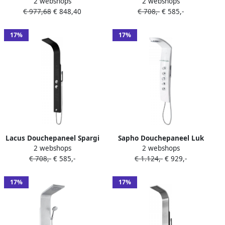
2 webshops
2 webshops
160x15x6 cm Gepolijst Staal
160x15x6 cm Mat Wit
€ 977,68
€ 848,40
€ 708,-
€ 585,-
17%
17%
Lacus Douchepaneel Spargi
Sapho Douchepaneel Luk
2 webshops
2 webshops
160x15x6 cm Mat Zwart
130x25 cm Thermostatisch
€ 708,-
€ 585,-
€ 1.124,-
€ 929,-
Hoekgemonteerd Wit
17%
17%