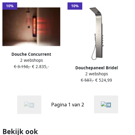
1500watt Aluminium
29x144x22.8cm Full Body
10%
10%
2000watt Aluminium
Douche Concurrent
2 webshops
Sunshower Combi Black UV
€ 3.150,-
€ 2.835,-
en Infrarood
Douchepaneel Bridel
Opbouwapparaat
2 webshops
165x22x6.5cm RVS
29x144x22.8cm Full Body
€ 587,-
€ 524,99
Thermostaatkraan
2000watt Aluminium
Regendouche Massagejets
Waterval
Pagina 1 van 2
Bekijk ook