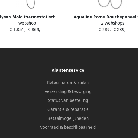
lysan Mola thermostatisch
Aqualine Rome Douchepaneel 
1 webshop
2 webshops
epaneel met muurbevestiging
mengkraan aluMinium
€ 1.051,-
€ 869,-
€ 289,-
€ 239,-
210x1300mm
Klantenservice
Retourneren & ruilen
Verzending & bezorging
Status van bestelling
Garantie & reparatie
Betaalmogelijkheden
Voorraad & beschikbaarheid