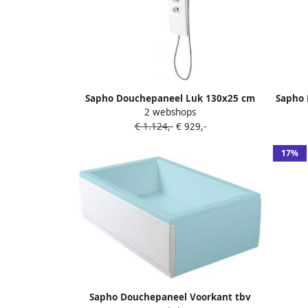
Sapho Douchepaneel Luk 130x25 cm
Sapho 
2 webshops
Thermostatisch Hoekgemonteerd Wit
€ 1.124,-
€ 929,-
17%
Sapho Douchepaneel Voorkant tbv