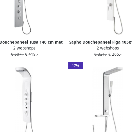
Douchepaneel Tusa 140 cm met
Sapho Douchepaneel Figa 105x
2 webshops
2 webshops
Mengkraan Aluminium
met Mengkraan Wit
€ 507,-
€ 419,-
€ 321,-
€ 265,-
17%