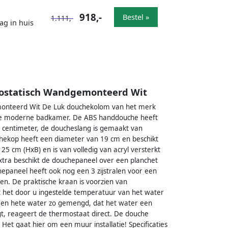
918,-
Bestel »
1.111,-
ag in huis
ostatisch Wandgemonteerd Wit
onteerd Wit De Luk douchekolom van het merk
n de moderne badkamer. De ABS handdouche heeft
0 centimeter, de doucheslang is gemaakt van
uchekop heeft een diameter van 19 cm en beschikt
25 cm (HxB) en is van volledig van acryl versterkt
 extra beschikt de douchepaneel over een planchet
epaneel heeft ook nog een 3 zijstralen voor een
en. De praktische kraan is voorzien van
t het door u ingestelde temperatuur van het water
ude en hete water zo gemengd, dat het water een
t, reageert de thermostaat direct. De douche
Het gaat hier om een muur installatie! Specificaties