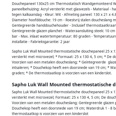
Douchepaneel 130x25 cm Thermostatisch Wandgemonteerd Wit S
paneelbehuizing: Acryl versterkt met glasvezels - Materiaal 
tegen kalkaanslag - Kleur: Wit - Afmeting paneel: 130 x 21 x 4.
Diameter hoofddouche: 19 cm - Roestvrij stalen doucheslang m
Gentegreerde handdouchehouder - Inclusief thermostaatkraan 
Gentegreerde glazen planchet - Wateraansluiting steek: 10 cm
bar - Max. inlaat watertemperatuur: 80 graden - Temperatuurr
installatie - Fabrieksgarantie: 2 jaar
Sapho Luk Wall Mounted thermostatische douchepaneel 25 x 130
versterkt met microvezel; * Formaat: 25 x 130 4, 5 cm; * De d
Voorzien van een metalen doucheslang; * Geïntegreerde glazen 
intsaleren; * Douchekop heeft een doorsnede van 19 cm; * Wat
graden; * De thermostaatkop is voorzien van een kinderslot.
Sapho Luk Wall Mounted thermostatische 
Sapho Luk Wall Mounted thermostatische douchepaneel 25 x 13
versterkt met microvezel; Formaat: 25 x 130 4, 5 cm; De douch
Voorzien van een metalen doucheslang; Gentegreerde glazen pla
Douchekop heeft een doorsnede van 19 cm; Waterdruk 1 - 8 b
thermostaatkop is voorzien van een kinderslot