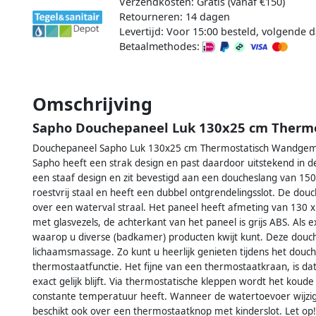
Verzendkosten: Gratis (vanaf €150)
Retourneren: 14 dagen
Levertijd: Voor 15:00 besteld, volgende d
Betaalmethodes:
Omschrijving
Sapho Douchepaneel Luk 130x25 cm Therm
Douchepaneel Sapho Luk 130x25 cm Thermostatisch Wandgem
Sapho heeft een strak design en past daardoor uitstekend i
een staaf design en zit bevestigd aan een doucheslang van 15
roestvrij staal en heeft een dubbel ontgrendelingsslot. De do
over een waterval straal. Het paneel heeft afmeting van 130 x 
met glasvezels, de achterkant van het paneel is grijs ABS. Als
waarop u diverse (badkamer) producten kwijt kunt. Deze douch
lichaamsmassage. Zo kunt u heerlijk genieten tijdens het douch
thermostaatfunctie. Het fijne van een thermostaatkraan, is da
exact gelijk blijft. Via thermostatische kleppen wordt het ko
constante temperatuur heeft. Wanneer de watertoevoer wijzig
beschikt ook over een thermostaatknop met kinderslot. Let op! 