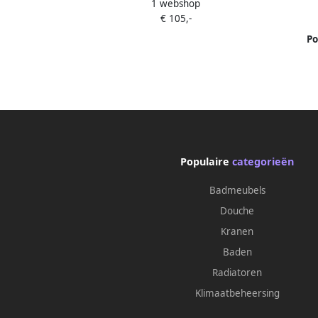
1 webshop
Extra Diepe Douchebak 100x36 cm Wit
€ 105,-
Po
Douch
Populaire
categorieën
Badmeubels
Douche
Kranen
Baden
Radiatoren
Klimaatbeheersing