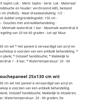
apho Luk: - Merk: Sapho - Serie: Luk - Materiaal
- handdouche en houder: verchroomd ABS, bestand
8 cm (HxBxD) - Maat draadaansluiting: 1/2' -
et dubbel ontgrendelingsslot: 150 cm -
- Douches met anti-kalkbehandeling -
 - Minimale waterdruk 1 bar - Maximale waterdruk 8
egeling van 20 tot 60 graden - Let op! Muur
 cm wit * Het paneel is vervaardigd van acryl en
ouchekop is voorzien van een antikalk behandeling. *
plank; * Inclusief handdouche; * Makkelijk te
erdruk 1 - 8 bar; * Watertemperatuur: 20 - 60
douchepaneel 25x130 cm wit
0 cm wit Het paneel is vervaardigd van acryl en
ekop is voorzien van een antikalk behandeling.
nk; Inclusief handdouche; Makkelijk te intsaleren;
ar; Watertemperatuur: 20 - 60 graden; De