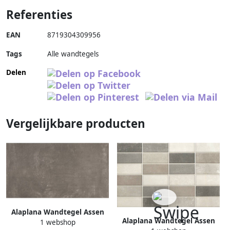
Referenties
EAN
8719304309956
Tags
Alle wandtegels
Delen
Vergelijkbare producten
Alaplana Wandtegel Assen
Alaplana Wandtegel Assen
1 webshop
Mate 25x40 cm Antraciet