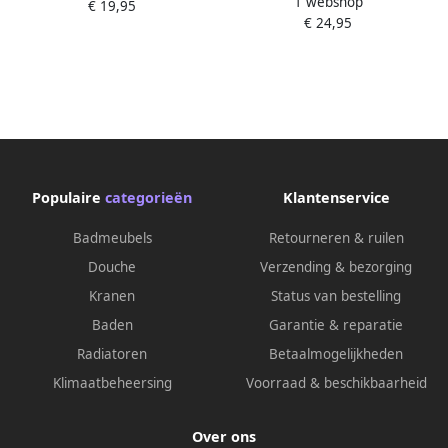
1 webshop
Mosaic 25x40 cm
€ 19,95
€ 24,95
Populaire
categorieën
Klantenservice
Badmeubels
Retourneren & ruilen
Douche
Verzending & bezorging
Kranen
Status van bestelling
Baden
Garantie & reparatie
Radiatoren
Betaalmogelijkheden
Klimaatbeheersing
Voorraad & beschikbaarheid
Over ons