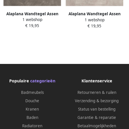
Alaplana Wandtegel Assen
Alaplana Wandtegel Assen
1 webshop
1 webshop
Mate 25x40 cm Antraciet
Mate 25x40 cm Grijs
€ 19,95
€ 19,95
Populaire
categorieën
Klantenservice
Badmeubels
Retourneren & ruilen
Douche
Verzending & bezorging
Kranen
Status van bestelling
Baden
Garantie & reparatie
Radiatoren
Betaalmogelijkheden