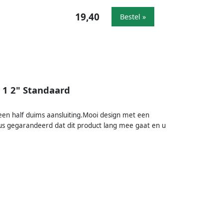
19,40
Bestel »
1 2" Standaard
n half duims aansluiting.Mooi design met een
s gegarandeerd dat dit product lang mee gaat en u