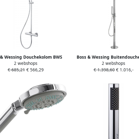
 & Wessing Douchekolom BWS
Boss & Wessing Buitendouch
2 webshops
2 webshops
g Spa Met Opbouw Thermostaat
Inclusief Handdouche RVS 316
€ 685,21
€ 566,29
€ 1.398,60
€ 1.016,-
cm Met Handdouche Chroom