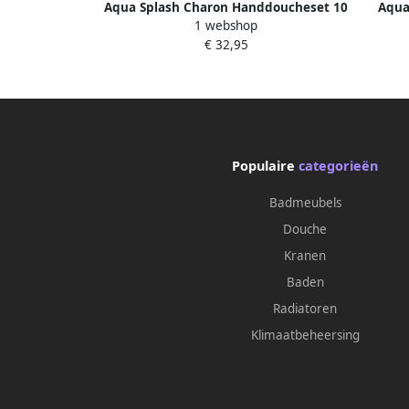
Aqua Splash Charon Handdoucheset 10
Aqua
1 webshop
cm Met Slang En Opgangmateriaal
Ver
€ 32,95
Chroom
Populaire
categorieën
Badmeubels
Douche
Kranen
Baden
Radiatoren
Klimaatbeheersing