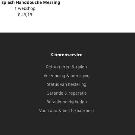
 Splash Handdouche Messing
1 webshop
chroomd Rond 1 2 Standaard
€ 43,15
Klantenservice
Retourneren & ruilen
Verzending & bezorging
Status van bestelling
Garantie & reparatie
Betaalmogelijkheden
Voorraad & beschikbaarheid