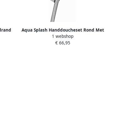
drand
Aqua Splash Handdoucheset Rond Met
1 webshop
room
Slang En Houder Chroom
€ 66,95