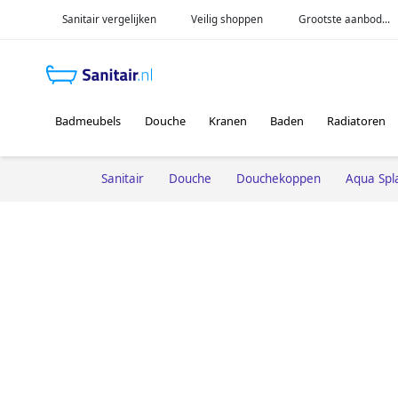
Sanitair vergelijken
Veilig shoppen
Grootste aanbod...
Badmeubels
Douche
Kranen
Baden
Radiatoren
Sanitair
Douche
Douchekoppen
Aqua Spl