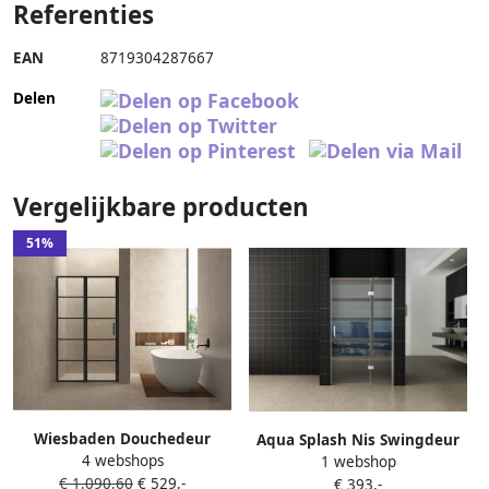
Referenties
EAN
8719304287667
Delen
Vergelijkbare producten
51%
Wiesbaden Douchedeur
Aqua Splash Nis Swingdeur
4 webshops
Nisdeur Horizon Links Rechts
1 webshop
140X200 cm Vast Paneel 8
€ 1.090,60
€ 529,-
met Vaste Wand 140cm
€ 393,-
mm Nano Coating