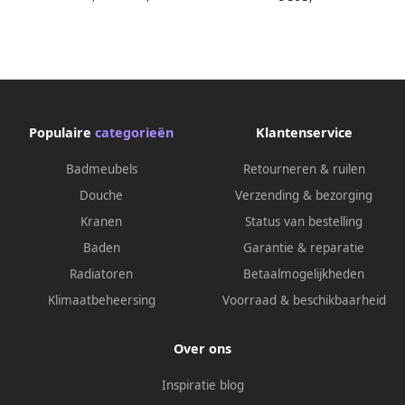
Antikalk Helderglas Mat
Zwart Profiel en 8mm
Veiligheidsglas
Populaire
categorieën
Klantenservice
Badmeubels
Retourneren & ruilen
Douche
Verzending & bezorging
Kranen
Status van bestelling
Baden
Garantie & reparatie
Radiatoren
Betaalmogelijkheden
Klimaatbeheersing
Voorraad & beschikbaarheid
Over ons
Inspiratie blog