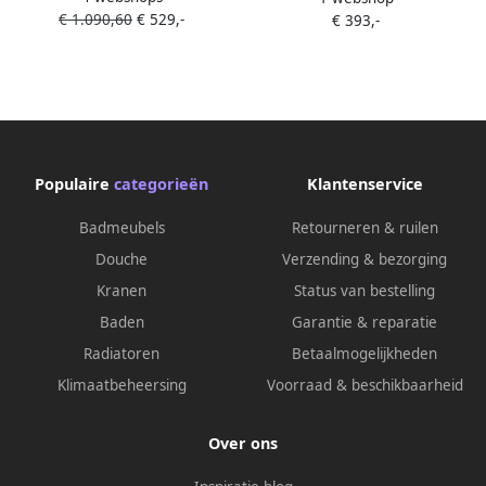
€ 1.090,60
€ 529,-
met Vaste Wand 140cm
€ 393,-
mm Nano Coating
Antikalk Helderglas Mat
Zwart Profiel en 8mm
Veiligheidsglas
Populaire
categorieën
Klantenservice
Badmeubels
Retourneren & ruilen
Douche
Verzending & bezorging
Kranen
Status van bestelling
Baden
Garantie & reparatie
Radiatoren
Betaalmogelijkheden
Klimaatbeheersing
Voorraad & beschikbaarheid
Over ons