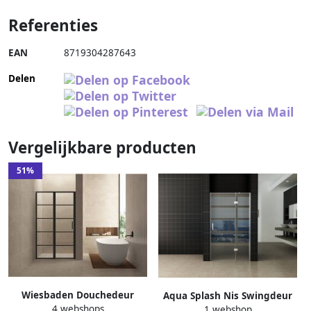
Referenties
EAN
8719304287643
Delen
Vergelijkbare producten
51%
Wiesbaden Douchedeur
Aqua Splash Nis Swingdeur
4 webshops
Nisdeur Horizon Links Rechts
1 webshop
140X200 cm Vast Paneel 8