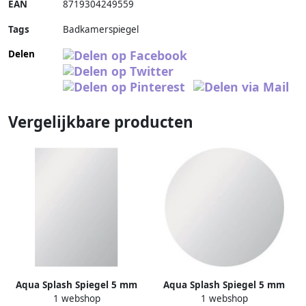
EAN
8719304249559
Tags
Badkamerspiegel
Delen
Vergelijkbare producten
Aqua Splash Spiegel 5 mm
Aqua Splash Spiegel 5 mm
1 webshop
1 webshop
Rechthoek 57X40
Rond 30 cm