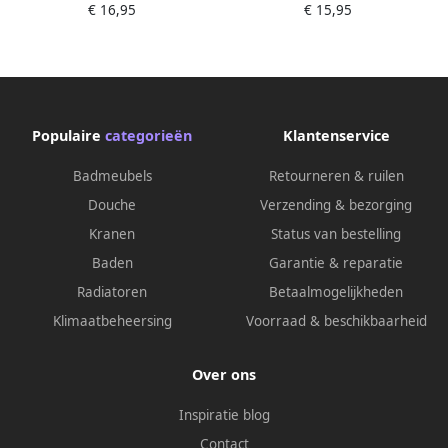
€ 16,95
€ 15,95
Populaire
categorieën
Klantenservice
Badmeubels
Retourneren & ruilen
Douche
Verzending & bezorging
Kranen
Status van bestelling
Baden
Garantie & reparatie
Radiatoren
Betaalmogelijkheden
Klimaatbeheersing
Voorraad & beschikbaarheid
Over ons
Inspiratie blog
Contact