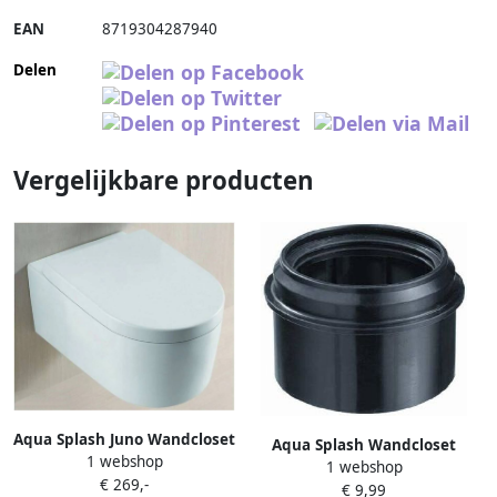
EAN
8719304287940
Delen
Vergelijkbare producten
Aqua Splash Juno Wandcloset
Aqua Splash Wandcloset
1 webshop
Met Diepspoel Zitting Wit
1 webshop
Verloopstuk 90 t m 110 mm
€ 269,-
€ 9,99