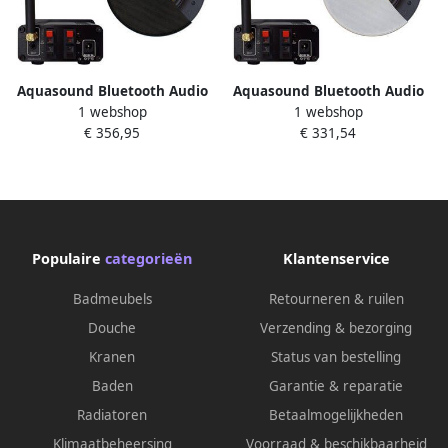
Aquasound Bluetooth Audio
Aquasound Bluetooth Audio
1 webshop
1 webshop
bluetooth audiosysteem (30
bluetooth audiosysteem (30
€ 356,95
€ 331,54
watt bt4.0 auto-aux) met
watt bt4.0 auto-aux) met
rumba speakerset (mat
rumba speakerset (wit) 230v
zwart) 230v 12v bmn30easy-
12v bmn30easy-rw
rz
Populaire
categorieën
Klantenservice
Badmeubels
Retourneren & ruilen
Douche
Verzending & bezorging
Kranen
Status van bestelling
Baden
Garantie & reparatie
Radiatoren
Betaalmogelijkheden
Klimaatbeheersing
Voorraad & beschikbaarheid