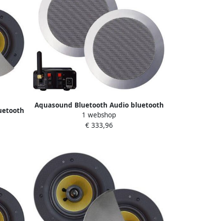
Aquasound Bluetooth Audio bluetooth
uetooth
1 webshop
audiosysteem (35 watt bt4.0 auto-aux
to-aux)
€ 333,96
) met twist speakerset (mat chroom)
hroom)
230v 12v bmn35easy-tc