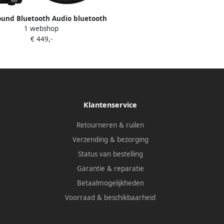
und Bluetooth Audio bluetooth
1 webshop
ysteem (70 watt bt4.0 auto-aux)
€ 449,-
samba speakerset (mat zwart)
230v 24v bmn70easy-zz
Klantenservice
Retourneren & ruilen
Verzending & bezorging
Status van bestelling
Garantie & reparatie
Betaalmogelijkheden
Voorraad & beschikbaarheid