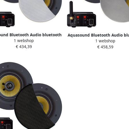
und Bluetooth Audio bluetooth
Aquasound Bluetooth Audio bl
1 webshop
1 webshop
ysteem (50 watt bt4.0 auto-aux)
audiosysteem (50 watt bt4.0 au
€ 434,39
€ 458,59
mba speakerset (wit) 230v 12v
met samba speakerset (mat c
bmn50easy-sw
230v 12v bmn50easy-sc