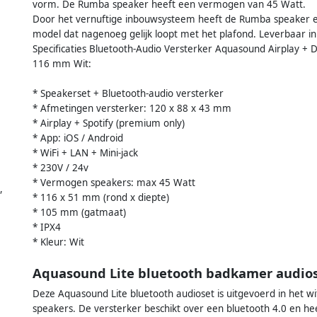
vorm. De Rumba speaker heeft een vermogen van 45 Watt.
Door het vernuftige inbouwsysteem heeft de Rumba speaker een 
model dat nagenoeg gelijk loopt met het plafond. Leverbaar i
Specificaties Bluetooth-Audio Versterker Aquasound Airplay 
116 mm Wit:
* Speakerset + Bluetooth-audio versterker
* Afmetingen versterker: 120 x 88 x 43 mm
* Airplay + Spotify (premium only)
* App: iOS / Android
* WiFi + LAN + Mini-jack
* 230V / 24v
* Vermogen speakers: max 45 Watt
,
* 116 x 51 mm (rond x diepte)
* 105 mm (gatmaat)
* IPX4
* Kleur: Wit
Aquasound Lite bluetooth badkamer audio
Deze Aquasound Lite bluetooth audioset is uitgevoerd in het w
speakers. De versterker beschikt over een bluetooth 4.0 en 