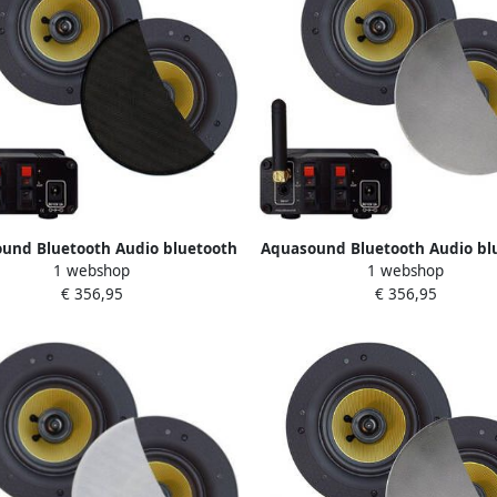
und Bluetooth Audio bluetooth
Aquasound Bluetooth Audio bl
1 webshop
1 webshop
ysteem (30 watt bt4.0 auto-aux)
audiosysteem (30 watt bt4.0 au
€ 356,95
€ 356,95
rumba speakerset (mat zwart)
met rumba speakerset (mat c
230v 12v bmn30easy-rz
230v 12v bmn30easy-rc