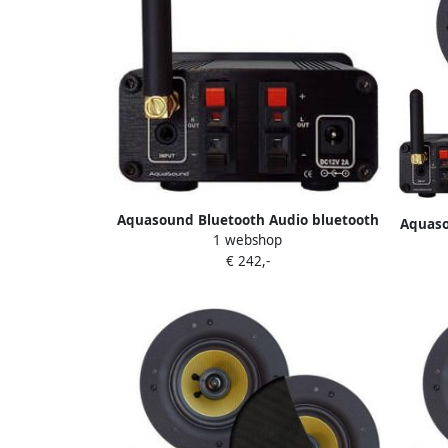
Aquasound Bluetooth Audio bluetooth
Aquaso
1 webshop
audiosysteem (30 watt bt4.0 auto-aux)
audios
€ 242,-
zonder speakerset 230v 12v
met 
bmn30easy