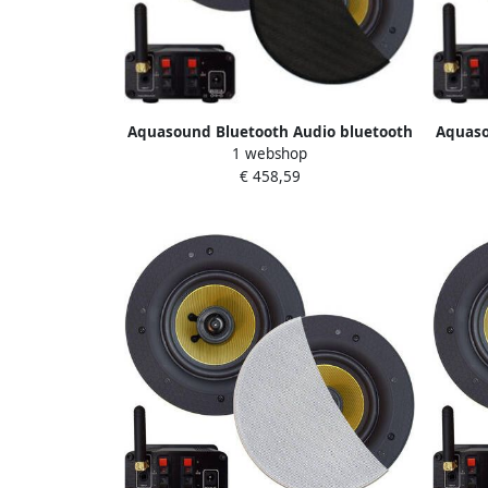
Aquasound Bluetooth Audio bluetooth
Aquaso
1 webshop
audiosysteem (50 watt bt4.0 auto-aux)
audios
€ 458,59
met samba speakerset (mat zwart)
met sa
230v 12v bmn50easy-sz