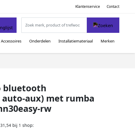
Klantenservice
Contact
Accessoires
Onderdelen
Installatiemateriaal
Merken
 bluetooth
0 auto-aux) met rumba
bmn30easy-rw
bij
shop:
331,54
1