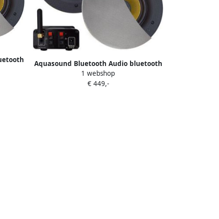
uetooth
Aquasound Bluetooth Audio bluetooth
to-aux)
1 webshop
audiosysteem (70 watt bt4.0 auto-aux)
hroom)
€ 449,-
met samba speakerset (mat chroom)
230v 24v bmn70easy-zc