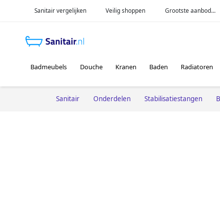
Sanitair vergelijken
Veilig shoppen
Grootste aanbod...
Badmeubels
Douche
Kranen
Baden
Radiatoren
Sanitair
Onderdelen
Stabilisatiestangen
B