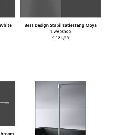
 White
Best Design Stabilisatiestang Moya
1 webshop
t Wit
Dalis 120 cm Horizontaal Gunmetal
€ 184,55
 Chroom