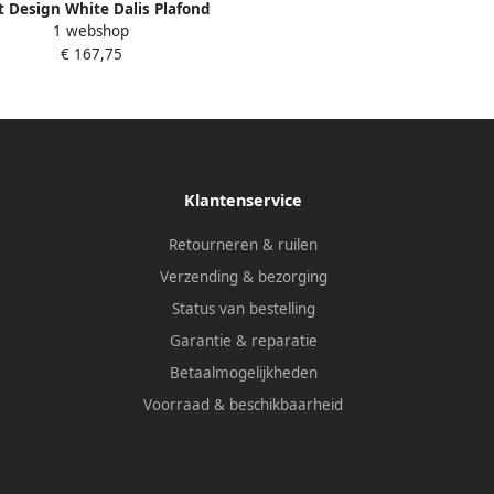
t Design White Dalis Plafond
1 webshop
ilisatiestang 100cm voor 8mm
€ 167,75
lasdikte mat wit 4014020
Klantenservice
Retourneren & ruilen
Verzending & bezorging
Status van bestelling
Garantie & reparatie
Betaalmogelijkheden
Voorraad & beschikbaarheid