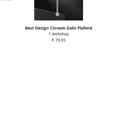
hroom
Best Design Chroom Dalis Plafond
1 webshop
Stabilisatiestang 100cm voor 8mm
€ 79,05
glasdikte Chroom 4014040