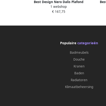
Best Design Nero Dalis Plafond
Bes
1 webshop
Stabilisatiestang 100cm voor 8mm
Stab
€ 167,75
glasdikte mat zwart 4014010
g
Populaire
categorieën
Badmeubels
Douche
Kranen
Baden
Radiatoren
Klimaatbeheersing