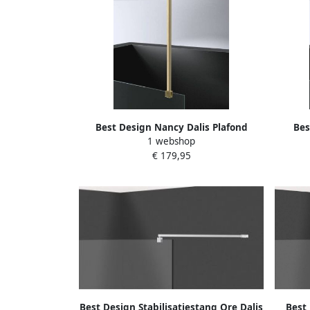
Best Design Nancy Dalis Plafond
Bes
1 webshop
Stabilisatiestang 100cm voor 8mm
Stab
€ 179,95
glasdikte mat goud 4013990
g
Best Design Stabilisatiestang Ore Dalis
Best 