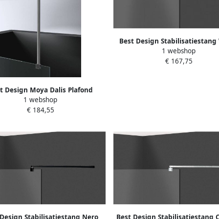
Best Design Stabilisatiestang
1 webshop
Dalis 120 cm Horizontaal Ma
€ 167,75
t Design Moya Dalis Plafond
1 webshop
ilisatiestang 100cm voor 8mm
€ 184,55
lasdikte Gunmetal 4014000
Design Stabilisatiestang Nero
Best Design Stabilisatiestang