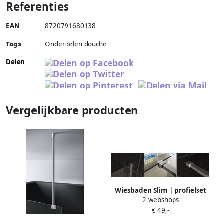
Referenties
EAN
8720791680138
Tags
Onderdelen douche
Delen
Vergelijkbare producten
Wiesbaden Slim | profielset
2 webshops
200 cm + 120 cm
€ 49,-
stabilisatiestang | Incl.Glas-