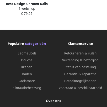
en muurkoppeling |
Best Design Chroom Dalis
Geborsteld staal
1 webshop
Plafond Stabilisatiestang
€ 79,05
100cm voor 8mm glasdikte
Chroom 4014040
Populaire
categorieën
Klantenservice
Badmeubels
Retourneren & ruilen
Douche
Verzending & bezorging
Kranen
Status van bestelling
Baden
Garantie & reparatie
Radiatoren
Betaalmogelijkheden
Klimaatbeheersing
Voorraad & beschikbaarheid
Over ons