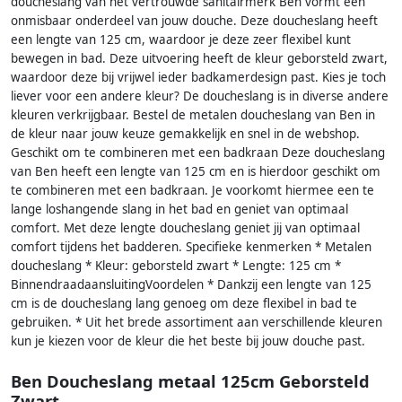
doucheslang van het vertrouwde sanitairmerk Ben vormt een
onmisbaar onderdeel van jouw douche. Deze doucheslang heeft
een lengte van 125 cm, waardoor je deze zeer flexibel kunt
bewegen in bad. Deze uitvoering heeft de kleur geborsteld zwart,
waardoor deze bij vrijwel ieder badkamerdesign past. Kies je toch
liever voor een andere kleur? De doucheslang is in diverse andere
kleuren verkrijgbaar. Bestel de metalen doucheslang van Ben in
de kleur naar jouw keuze gemakkelijk en snel in de webshop.
Geschikt om te combineren met een badkraan Deze doucheslang
van Ben heeft een lengte van 125 cm en is hierdoor geschikt om
te combineren met een badkraan. Je voorkomt hiermee een te
lange loshangende slang in het bad en geniet van optimaal
comfort. Met deze lengte doucheslang geniet jij van optimaal
comfort tijdens het badderen. Specifieke kenmerken * Metalen
doucheslang * Kleur: geborsteld zwart * Lengte: 125 cm *
BinnendraadaansluitingVoordelen * Dankzij een lengte van 125
cm is de doucheslang lang genoeg om deze flexibel in bad te
gebruiken. * Uit het brede assortiment aan verschillende kleuren
kun je kiezen voor de kleur die het beste bij jouw douche past.
Ben Doucheslang metaal 125cm Geborsteld
Zwart