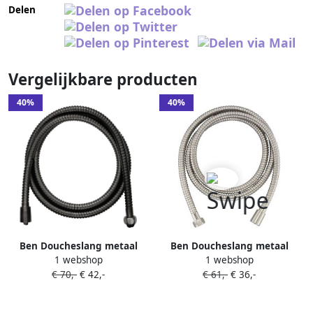
Delen
Vergelijkbare producten
40%
40%
Ben Doucheslang metaal
Ben Doucheslang metaal
1 webshop
1 webshop
175cm Geborsteld Zwart
175cm Geborsteld Nickel
€ 70,-
€ 42,-
€ 61,-
€ 36,-