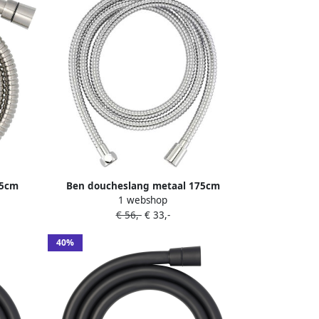
25cm
Ben doucheslang metaal 175cm
1 webshop
chroom
€ 56,-
€ 33,-
40%