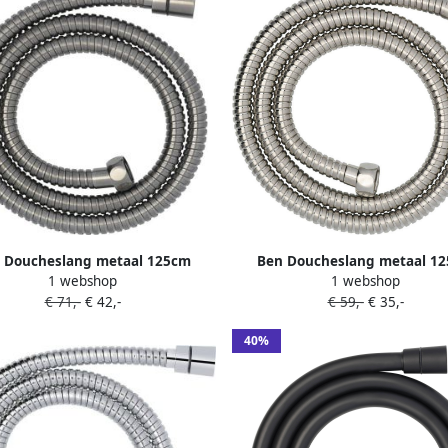
 Doucheslang metaal 125cm
Ben Doucheslang metaal 1
1 webshop
1 webshop
Geborsteld Zwart
Geborsteld Nickel
€ 71,-
€ 42,-
€ 59,-
€ 35,-
40%