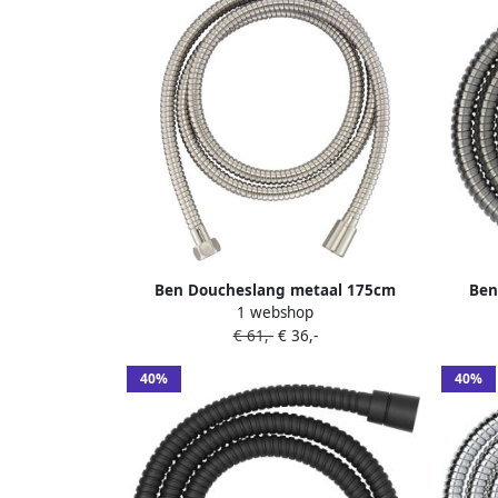
Ben Doucheslang metaal 175cm
Ben
1 webshop
Geborsteld Nickel
€ 61,-
€ 36,-
40%
40%