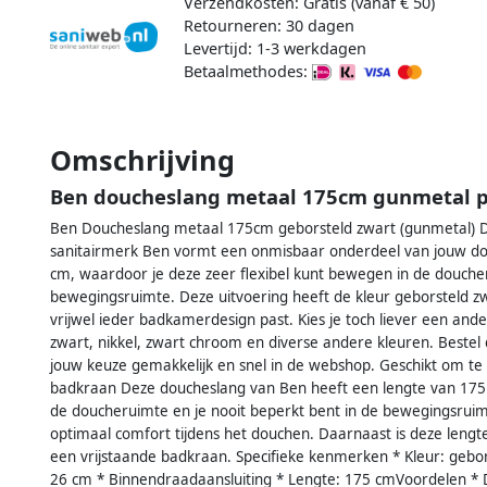
Verzendkosten: Gratis (vanaf € 50)
Retourneren: 30 dagen
Levertijd: 1-3 werkdagen
Betaalmethodes:
Omschrijving
Ben doucheslang metaal 175cm gunmetal 
Ben Doucheslang metaal 175cm geborsteld zwart (gunmetal) 
sanitairmerk Ben vormt een onmisbaar onderdeel van jouw do
cm, waardoor je deze zeer flexibel kunt bewegen in de doucher
bewegingsruimte. Deze uitvoering heeft de kleur geborsteld z
vrijwel ieder badkamerdesign past. Kies je toch liever een and
zwart, nikkel, zwart chroom en diverse andere kleuren. Bestel
jouw keuze gemakkelijk en snel in de webshop. Geschikt om t
badkraan Deze doucheslang van Ben heeft een lengte van 175 
de doucheruimte en je nooit beperkt bent in de bewegingsruimt
optimaal comfort tijdens het douchen. Daarnaast is deze leng
een vrijstaande badkraan. Specifieke kenmerken * Kleur: gebor
26 cm * Binnendraadaansluiting * Lengte: 175 cmVoordelen * D