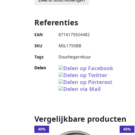
Referenties
EAN
8714175924482
SKU
MSL1750BB
Tags
Douchegarnituur
Delen
Vergelijkbare producten
40%
40%