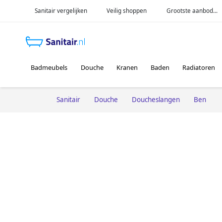
Sanitair vergelijken
Veilig shoppen
Grootste aanbod...
Badmeubels
Douche
Kranen
Baden
Radiatoren
Sanitair
Douche
Doucheslangen
Ben