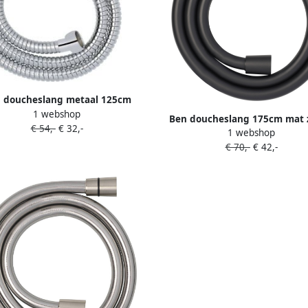
 doucheslang metaal 125cm
1 webshop
chroom
Ben doucheslang 175cm mat 
€ 54,-
€ 32,-
1 webshop
€ 70,-
€ 42,-