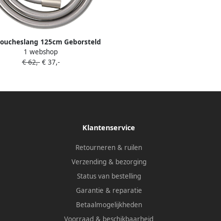
oucheslang 125cm Geborsteld
1 webshop
Nickel
€ 62,-
€ 37,-
Klantenservice
Retourneren & ruilen
Verzending & bezorging
Status van bestelling
Garantie & reparatie
Betaalmogelijkheden
Voorraad & beschikbaarheid