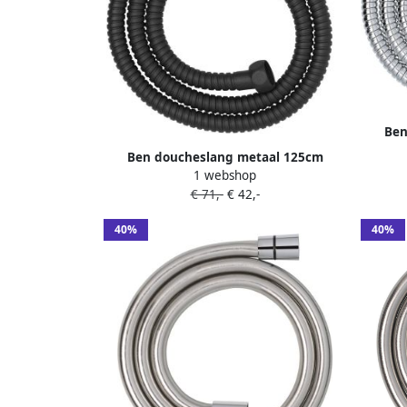
Ben
Ben doucheslang metaal 125cm
1 webshop
gestructureerd zwart
€ 71,-
€ 42,-
40%
40%