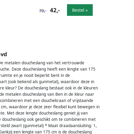
42,-
Bestel »
70,-
pvd
De metalen doucheslang van het vertrouwde
uche. Deze doucheslang heeft een lengte van 175
uimte en je nooit beperkt bent in de
wart (ook bekend als gunmetal), waardoor deze in
ere kleur? De doucheslang bestaat ook in de kleuren
 de metalen doucheslang van Ben in de kleur naar
e combineren met een douchekraan of vrijstaande
cm, waardoor je deze zeer flexibel kunt bewegen in
e. Met deze lengte doucheslang geniet jij van
te doucheslang ook geschikt om te combineren met
steld zwart (gunmetal) * Maat draadaansluiting: 1,
ankzij een lengte van 175 cm is de doucheslang