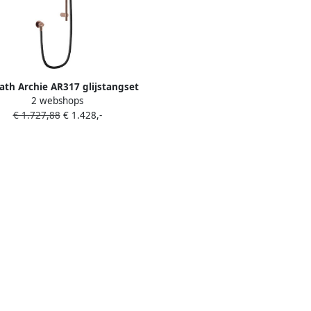
ath Archie AR317 glijstangset
2 webshops
cm met staafhanddouche en
€ 1.727,88
€ 1.428,-
ansluitbocht geborsteld koper
PVD