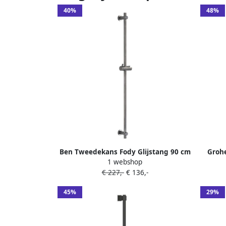
40%
48%
Ben Tweedekans Fody Glijstang 90 cm
Grohe
1 webshop
Geborsteld Zwart 05006
6
€ 227,-
€ 136,-
stra
45%
29%