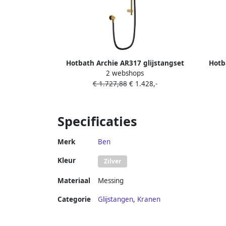
Hotbath Archie AR317 glijstangset
Hotb
2 webshops
90cm met staafhanddouche en
90
€ 1.727,88
€ 1.428,-
wandaansluitbocht geborsteld
wanda
messing PVD
Specificaties
Merk
Ben
Kleur
Zilver
Materiaal
Messing
Categorie
Glijstangen
,
Kranen