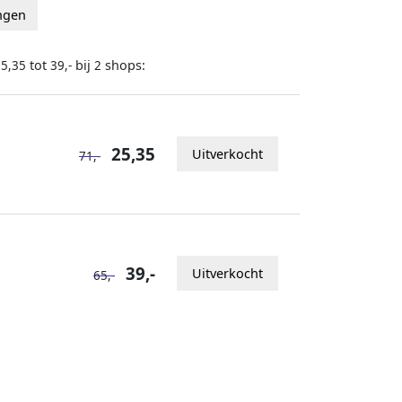
angen
tot
bij
shops:
25,35
39,-
2
25,35
Uitverkocht
71,-
39,-
Uitverkocht
65,-