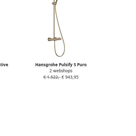
tive
Hansgrohe Pulsify S Puro
2 webshops
 en
Thermostatische Regendoucheset
€ 1.522,-
€ 943,95
l hard
26cm ronde hoofddouche
staafhanddouche brushed bronze
(brons) 24222140