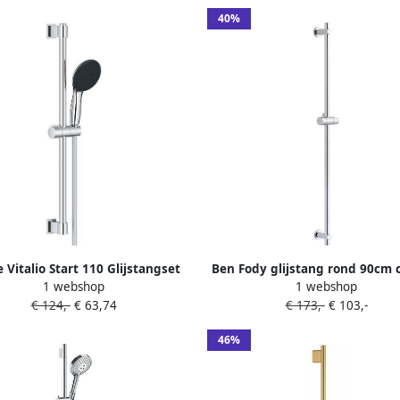
40%
 Vitalio Start 110 Glijstangset
Ben Fody glijstang rond 90cm
1 webshop
1 webshop
0cm ronde handdouche 3
€ 124,-
€ 63,74
€ 173,-
€ 103,-
alsoorten gladde doucheslang
chroom 26032001
46%