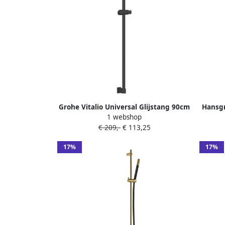
Grohe Vitalio Universal Glijstang 90cm
Hansgr
1 webshop
mat zwart 269612431
Puro
€ 209,-
€ 113,25
handdo
160cm
17%
17%