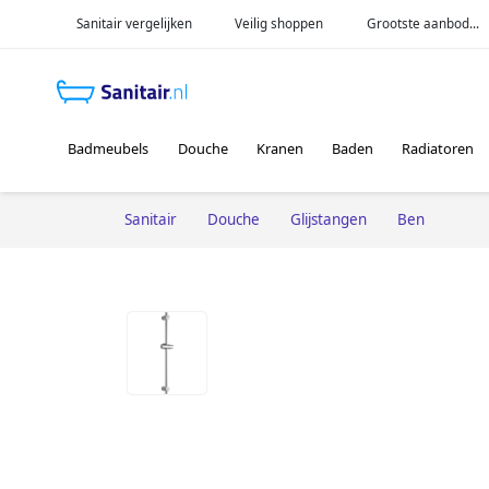
Sanitair vergelijken
Veilig shoppen
Grootste aanbod...
Badmeubels
Douche
Kranen
Baden
Radiatoren
Sanitair
Douche
Glijstangen
Ben