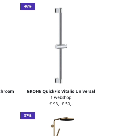
46%
 chroom
GROHE QuickFix Vitalio Universal
1 webshop
glijstang 62cm chroom
€ 93,-
€ 50,-
37%