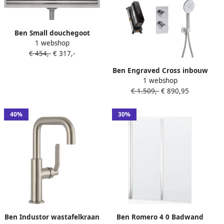
Ben Small douchegoot
1 webshop
inclusief rooster 70cm
€ 454,-
€ 317,-
geborsteld rvs
Ben Engraved Cross inbouw
1 webshop
regendoucheset met 4
€ 1.509,-
€ 890,95
straalsoorten Ø25cm
chroom
40%
30%
Ben Industor wastafelkraan
Ben Romero 4 0 Badwand