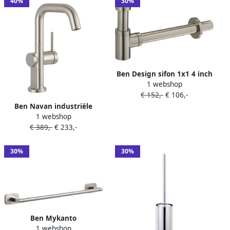
40%
30%
Ben Design sifon 1x1 4 inch
1 webshop
RVS-look
€ 152,-
€ 106,-
Ben Navan industriële
1 webshop
wastafelkraan geborsteld
€ 389,-
€ 233,-
nikkel
30%
30%
Ben Mykanto
1 webshop
handdoekbeugel 45x7x3