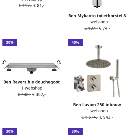
€ 117,-
€ 81,-
9cm geborsteld nikkel
Ben Mykanto toiletborstel 8
1 webshop
9x10x48 2cm chroom
€ 107,-
€ 74,-
30%
40%
Ben Reversible douchegoot
1 webshop
inzetbaar met tegel of
€ 432,-
€ 302,-
meegeleverd rooster 60 cm
rvs
Ben Lavion 250 inbouw
1 webshop
regendoucheset met
€ 1.574,-
€ 943,-
plafondaansluiting Ø25cm
RVS-look
30%
30%