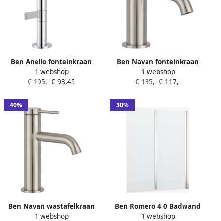
Ben Anello fonteinkraan
Ben Navan fonteinkraan
1 webshop
1 webshop
met hendel links chroom
geborsteld nikkel
€ 195,-
€ 93,45
€ 195,-
€ 117,-
40%
30%
Ben Navan wastafelkraan
Ben Romero 4 0 Badwand
1 webshop
1 webshop
geborsteld nikkel
125x140 cm Chroom