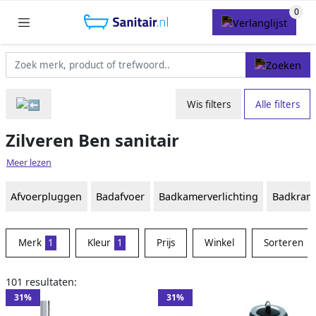
Wis filters
Alle filters
Zilveren Ben sanitair
Meer lezen
Afvoerpluggen
Badafvoer
Badkamerverlichting
Badkran
Merk
1
Kleur
1
Prijs
Winkel
Sorteren
101 resultaten:
31%
31%