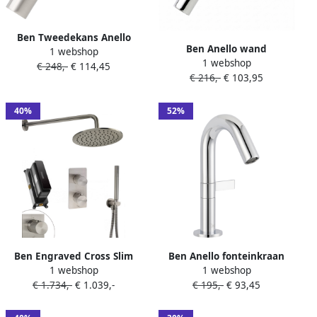
Ben Tweedekans Anello
Ben Anello wand
1 webshop
wand fonteinkraan RVS-look
1 webshop
fonteinkraan chroom
€ 248,-
€ 114,45
2K378-06818
€ 216,-
€ 103,95
40%
52%
Ben Engraved Cross Slim
Ben Anello fonteinkraan
1 webshop
1 webshop
inbouw regendoucheset
met hendel rechts chroom
€ 1.734,-
€ 1.039,-
€ 195,-
€ 93,45
Ø25cm met
muuraansluiting RVS-look