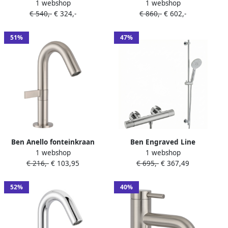
1 webshop
1 webshop
met cold start RVS-look
125x140 cm Chroom
€ 540,-
€ 324,-
€ 860,-
€ 602,-
51%
47%
Ben Anello fonteinkraan
Ben Engraved Line
1 webshop
1 webshop
met hendel links RVS-look
thermostatische doucheset
€ 216,-
€ 103,95
€ 695,-
€ 367,49
15cm met gravering en 3
straalsoorten chroom
52%
40%