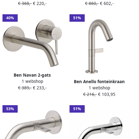
€ 368,-
€ 220,-
€ 860,-
€ 602,-
40%
51%
Ben Navan 2-gats
1 webshop
Ben Anello fonteinkraan
inbouwmengkraan
1 webshop
€ 389,-
€ 233,-
met hendel rechts RVS-look
geborsteld nikkel
€ 216,-
€ 103,95
53%
51%