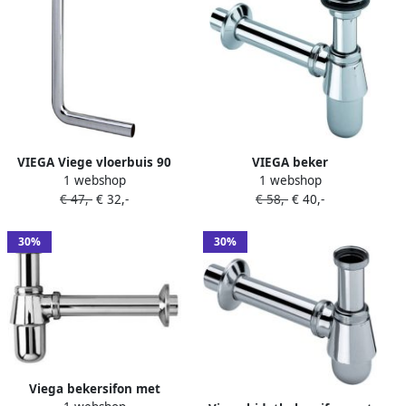
VIEGA Viege vloerbuis 90
VIEGA beker
1 webshop
1 webshop
32x220 680mm messing
plugbekersifon1 1 4x1 1
€ 47,-
€ 32,-
€ 58,-
€ 40,-
verchroomd aansluiting
4met muurbuis en rozet en
buiseind 102654
losseplug chroom 366681
30%
30%
Viega bekersifon met