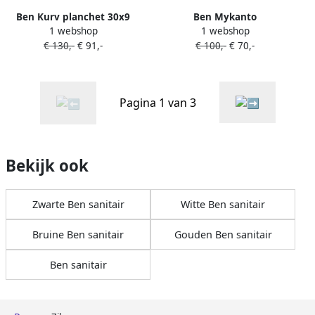
Ben Kurv planchet 30x9
Ben Mykanto
1 webshop
1 webshop
6x8cm geborsteld nikkel
handdoekbeugel 45x7x3
€ 130,-
€ 91,-
€ 100,-
€ 70,-
9cm chroom
Pagina 1 van 3
Bekijk ook
Zwarte Ben sanitair
Witte Ben sanitair
Bruine Ben sanitair
Gouden Ben sanitair
Ben sanitair