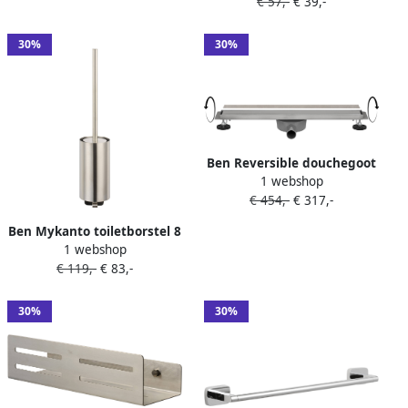
€ 57,-
€ 39,-
8cm chroom
30%
30%
Ben Reversible douchegoot
1 webshop
inzetbaar met tegel of
€ 454,-
€ 317,-
meegeleverd rooster 70cm
rvs
Ben Mykanto toiletborstel 8
1 webshop
9x10x48 2cm geborsteld
€ 119,-
€ 83,-
nikkel
30%
30%