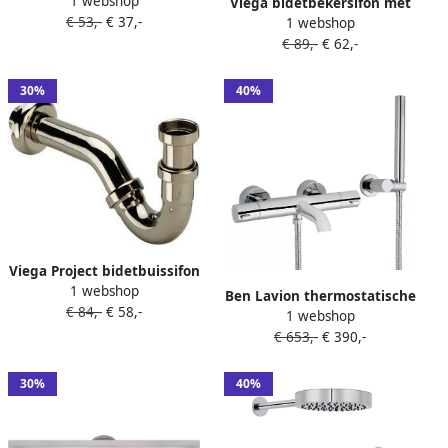
1 webshop
muurbuis 5 4 met rozet
Viega bidetbekersifon met
€ 53,-
€ 37,-
chroom 100674
1 webshop
muurbuis 20cm 5 4 met
€ 89,-
€ 62,-
rozet chroom 114619
30%
40%
Viega Project bidetbuissifon
1 webshop
met muurbuis en roset 1 4
Ben Lavion thermostatische
€ 84,-
€ 58,-
inch Chroom
1 webshop
badkraan met handdouche
€ 653,-
€ 390,-
chroom
30%
40%