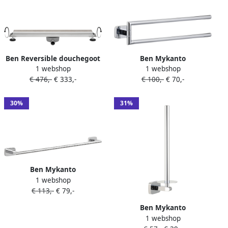
Ben Reversible douchegoot
Ben Mykanto
1 webshop
1 webshop
inzetbaar met tegel of
handdoekhouder chroom
€ 476,-
€ 333,-
€ 100,-
€ 70,-
meegeleverd rooster 80cm
rvs
30%
31%
Ben Mykanto
1 webshop
handdoekbeugel 60x7x3
€ 113,-
€ 79,-
9cm chroom
Ben Mykanto
1 webshop
reserverolhouder 6 9x9x28