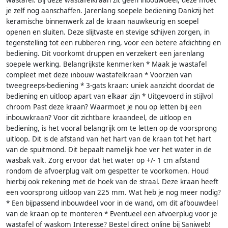
wastafel. Bij deze wastafelkraan zit geen inbouwdeel, deze moet
je zelf nog aanschaffen. Jarenlang soepele bediening Dankzij het
keramische binnenwerk zal de kraan nauwkeurig en soepel
openen en sluiten. Deze slijtvaste en stevige schijven zorgen, in
tegenstelling tot een rubberen ring, voor een betere afdichting en
bediening. Dit voorkomt druppen en verzekert een jarenlang
soepele werking. Belangrijkste kenmerken * Maak je wastafel
compleet met deze inbouw wastafelkraan * Voorzien van
tweegreeps-bediening * 3-gats kraan: uniek aanzicht doordat de
bediening en uitloop apart van elkaar zijn * Uitgevoerd in stijlvol
chroom Past deze kraan? Waarmoet je nou op letten bij een
inbouwkraan? Voor dit zichtbare kraandeel, de uitloop en
bediening, is het vooral belangrijk om te letten op de voorsprong
uitloop. Dit is de afstand van het hart van de kraan tot het hart
van de spuitmond. Dit bepaalt namelijk hoe ver het water in de
wasbak valt. Zorg ervoor dat het water op +/- 1 cm afstand
rondom de afvoerplug valt om gespetter te voorkomen. Houd
hierbij ook rekening met de hoek van de straal. Deze kraan heeft
een voorsprong uitloop van 225 mm. Wat heb je nog meer nodig?
* Een bijpassend inbouwdeel voor in de wand, om dit afbouwdeel
van de kraan op te monteren * Eventueel een afvoerplug voor je
wastafel of waskom Interesse? Bestel direct online bij Saniweb!