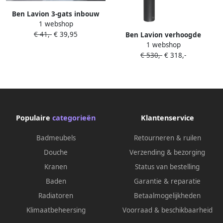
Ben Lavion 3-gats inbouw
1 webshop
wastafelkraan afdekset
€ 41,-
€ 39,95
Geborsteld Nickel
Ben Lavion verhoogde
1 webshop
wastafelkraan mat zwart
€ 530,-
€ 318,-
Populaire
categorieën
Klantenservice
Badmeubels
Retourneren & ruilen
Douche
Verzending & bezorging
Kranen
Status van bestelling
Baden
Garantie & reparatie
Radiatoren
Betaalmogelijkheden
Klimaatbeheersing
Voorraad & beschikbaarheid