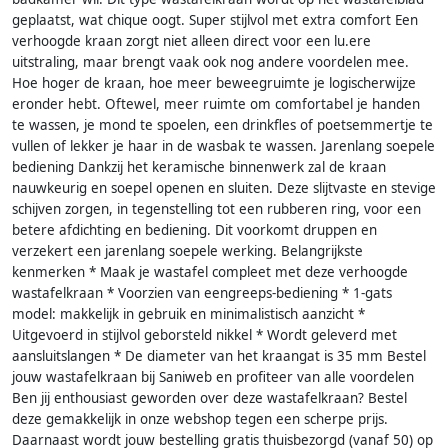
geplaatst, wat chique oogt. Super stijlvol met extra comfort Een
verhoogde kraan zorgt niet alleen direct voor een lu.ere
uitstraling, maar brengt vaak ook nog andere voordelen mee.
Hoe hoger de kraan, hoe meer beweegruimte je logischerwijze
eronder hebt. Oftewel, meer ruimte om comfortabel je handen
te wassen, je mond te spoelen, een drinkfles of poetsemmertje te
vullen of lekker je haar in de wasbak te wassen. Jarenlang soepele
bediening Dankzij het keramische binnenwerk zal de kraan
nauwkeurig en soepel openen en sluiten. Deze slijtvaste en stevige
schijven zorgen, in tegenstelling tot een rubberen ring, voor een
betere afdichting en bediening. Dit voorkomt druppen en
verzekert een jarenlang soepele werking. Belangrijkste
kenmerken * Maak je wastafel compleet met deze verhoogde
wastafelkraan * Voorzien van eengreeps-bediening * 1-gats
model: makkelijk in gebruik en minimalistisch aanzicht *
Uitgevoerd in stijlvol geborsteld nikkel * Wordt geleverd met
aansluitslangen * De diameter van het kraangat is 35 mm Bestel
jouw wastafelkraan bij Saniweb en profiteer van alle voordelen
Ben jij enthousiast geworden over deze wastafelkraan? Bestel
deze gemakkelijk in onze webshop tegen een scherpe prijs.
Daarnaast wordt jouw bestelling gratis thuisbezorgd (vanaf 50) op