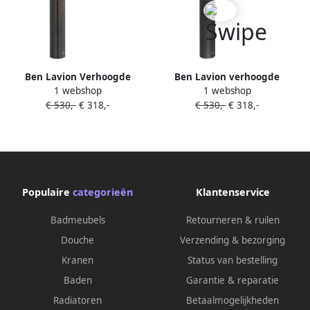
Ben Lavion Verhoogde
Ben Lavion verhoogde
1 webshop
1 webshop
wastafelkraan Geborsteld
wastafelkraan mat zwart
€ 530,-
€ 318,-
€ 530,-
€ 318,-
Zwart
Populaire
categorieën
Klantenservice
Badmeubels
Retourneren & ruilen
Douche
Verzending & bezorging
Kranen
Status van bestelling
Baden
Garantie & reparatie
Radiatoren
Betaalmogelijkheden