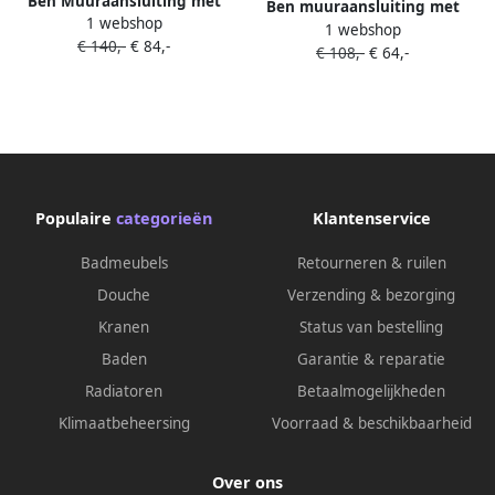
Ben Muuraansluiting met
Ben muuraansluiting met
1 webshop
handdouchehouder
1 webshop
handdouchehouder chroom
€ 140,-
€ 84,-
Geborsteld Zwart
€ 108,-
€ 64,-
Populaire
categorieën
Klantenservice
Badmeubels
Retourneren & ruilen
Douche
Verzending & bezorging
Kranen
Status van bestelling
Baden
Garantie & reparatie
Radiatoren
Betaalmogelijkheden
Klimaatbeheersing
Voorraad & beschikbaarheid
Over ons