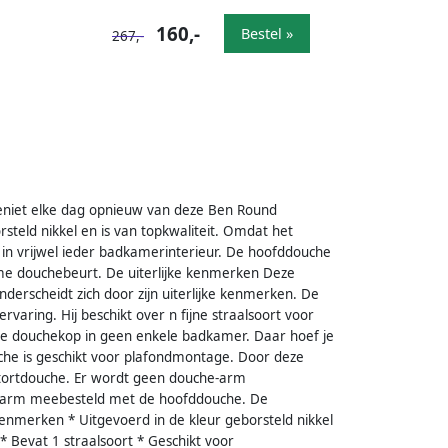
160,-
Bestel »
267,-
eniet elke dag opnieuw van deze Ben Round
steld nikkel en is van topkwaliteit. Omdat het
 in vrijwel ieder badkamerinterieur. De hoofddouche
arme douchebeurt. De uiterlijke kenmerken Deze
derscheidt zich door zijn uiterlijke kenmerken. De
ing. Hij beschikt over n fijne straalsoort voor
e douchekop in geen enkele badkamer. Daar hoef je
he is geschikt voor plafondmontage. Door deze
stortdouche. Er wordt geen douche-arm
he-arm meebesteld met de hoofddouche. De
kenmerken * Uitgevoerd in de kleur geborsteld nikkel
Bevat 1 straalsoort * Geschikt voor