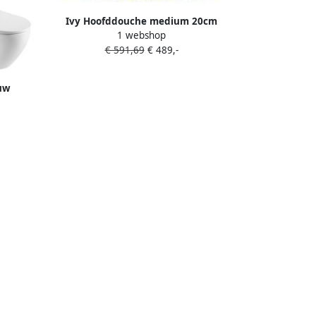
Ivy Hoofddouche medium 20cm
1 webshop
antikalk nozzels RVS316 geborsteld
€ 591,69
€ 489,-
mat goud PVD 6900662
uw
tal |
che met
en