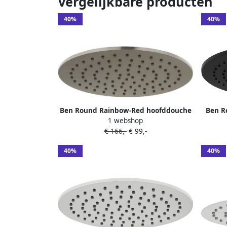
Vergelijkbare producten
40%
40%
Ben Round Rainbow-Red hoofddouche
Ben R
1 webshop
200mm brushed nickel
€ 166,-
€ 99,-
40%
40%