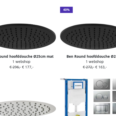
40%
ound hoofddouche Ø25cm mat
Ben Round hoofddouche Ø
1 webshop
1 webshop
zwart
gestructureerd zwart
€ 296,-
€ 177,-
€ 272,-
€ 163,-