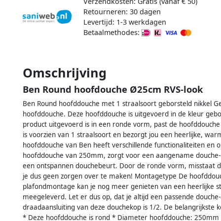
Verzendkosten: Gratis (vanaf € 50)
Retourneren: 30 dagen
Levertijd: 1-3 werkdagen
Betaalmethodes:
Omschrijving
Ben Round hoofdouche Ø25cm RVS-look
Ben Round hoofddouche met 1 straalsoort geborsteld nikkel G
hoofddouche. Deze hoofddouche is uitgevoerd in de kleur gebor
product uitgevoerd is in een ronde vorm, past de hoofddouche
is voorzien van 1 straalsoort en bezorgt jou een heerlijke, w
hoofddouche van Ben heeft verschillende functionaliteiten en on
hoofddouche van 250mm, zorgt voor een aangename douche-ervar
een ontspannen douchebeurt. Door de ronde vorm, misstaat d
je dus geen zorgen over te maken! Montagetype De hoofddouc
plafondmontage kan je nog meer genieten van een heerlijke 
meegeleverd. Let er dus op, dat je altijd een passende douc
draadaansluiting van deze douchekop is 1/2. De belangrijkste 
* Deze hoofddouche is rond * Diameter hoofddouche: 250mm * 