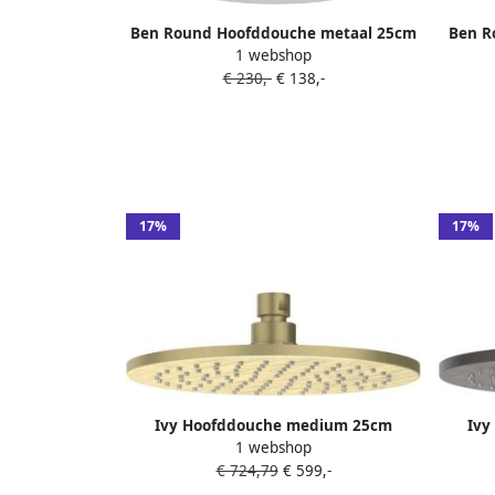
Ben Round Hoofddouche metaal 25cm
Ben R
1 webshop
Chroom
€ 230,-
€ 138,-
17%
17%
Ivy Hoofddouche medium 25cm
Ivy
1 webshop
antikalk nozzels RVS316 geborsteld
antik
€ 724,79
€ 599,-
mat goud PVD 6900712