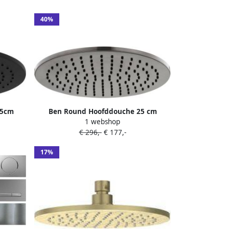
40%
25cm
Ben Round Hoofddouche 25 cm
1 webshop
Geborsteld Zwart
€ 296,-
€ 177,-
17%