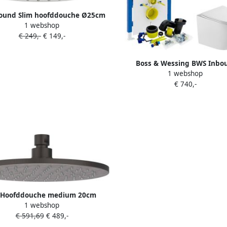
ound Slim hoofddouche Ø25cm
1 webshop
chroom
€ 249,-
€ 149,-
Boss & Wessing BWS Inbo
1 webshop
Regendouche | Sensa | Gunme
€ 740,-
Wanduitloop | 30cm Hoofddou
Handdouche | Drukknopp
 Hoofddouche medium 20cm
1 webshop
alk nozzels RVS316 geborsteld
€ 591,69
€ 489,-
carbon black PVD 6900664