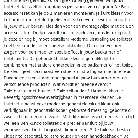
consumentengebruik. Zo kan jij extra lang genieten van jouw
toiletset! Kies zelf de montagewijze: schroeven of lijmen De Ben
accessoireset kan je op 2 manieren monteren. Je kunt kiezen voor
het monteren met de bijgeleverde schroeven. Liever geen gaten
in jouw muur boren? Kies dan voor een montagewijze met de Ben
accessoirelijm. De lijm wordt niet meegeleverd, dus let er op dat
je deze er nog bij moet bestellen! Moderne uitstraling De toiletset
heeft een moderne en speelse uitstraling. De ronde vormen
zorgen voor een mooi en speels effect in jouw badkamer of
toiletruimte. De geborsteld nikkel kleur is gemakkelijk te
combineren met andere onderdelen in de badkamer of het toilet.
De kleur geeft daarnaast een stoere uitstraling aan het interieur.
Bovendien creer je een mooi geheel in jouw badkamer met de
verschillende producten. Wat wordt er meegeleverd: *
Toiletborstel met houder * Toiletrolhouder * Handdoekhaak *
BevestigingsschroevenVerkrijgbaar in meerdere kleuren De
toiletset is naast deze moderne geborsteld nikkel kleur ook
verkrijgbaar in geborsteld koper, geborsteld messing, geborsteld
zwart, chroom en mat zwart. Met dit ruime assortiment is er altijd
wel een Ben Rundo toiletset die precies aansluit bij jouw
woonwensen! De belangrijkste kenmerken: * De toiletset bestaat
uit een toiletborstel, toiletrolhouder en een handdoekhaak * De