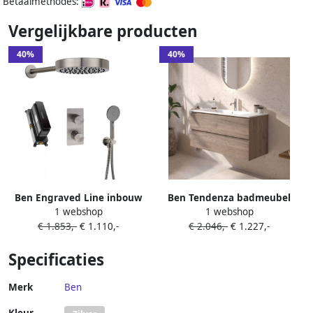
Betaalmethodes:
Vergelijkbare producten
40%
40%
Ben Engraved Line inbouw
Ben Tendenza badmeubel
1 webshop
1 webshop
regendoucheset met 4
incl. keramische wastafel
€ 1.853,-
€ 1.110,-
€ 2.046,-
€ 1.227,-
straalsoorten Ø25cm
100x46x52cm congo bruin
geborsteld zwart pvd-
Specificaties
coating
Merk
Ben