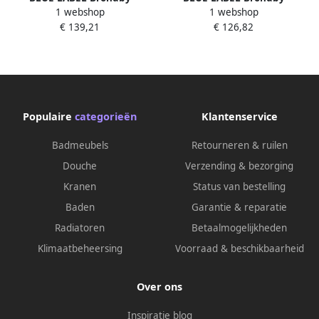
1 webshop
1 webshop
fonteinkraan XL geborsteld
fonteinkraan geborsteld
€ 139,21
€ 126,82
nikkel FK-0320XL-BN
goud FK-0320-BB
Populaire
categorieën
Klantenservice
Badmeubels
Retourneren & ruilen
Douche
Verzending & bezorging
Kranen
Status van bestelling
Baden
Garantie & reparatie
Radiatoren
Betaalmogelijkheden
Klimaatbeheersing
Voorraad & beschikbaarheid
Over ons
Inspiratie blog