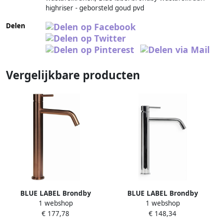
highriser - geborsteld goud pvd
Delen
Vergelijkbare producten
BLUE LABEL Brondby
BLUE LABEL Brondby
1 webshop
1 webshop
wastafelkraan high rise cold
wastafelkraan high rise cold
€ 177,78
€ 148,34
start geborsteld brons FK-
start chroom FK-0326-CH