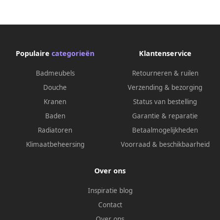
0326-BR
Populaire
categorieën
Klantenservice
Badmeubels
Retourneren & ruilen
Douche
Verzending & bezorging
Kranen
Status van bestelling
Baden
Garantie & reparatie
Radiatoren
Betaalmogelijkheden
Klimaatbeheersing
Voorraad & beschikbaarheid
Over ons
Inspiratie blog
Contact
Over ons