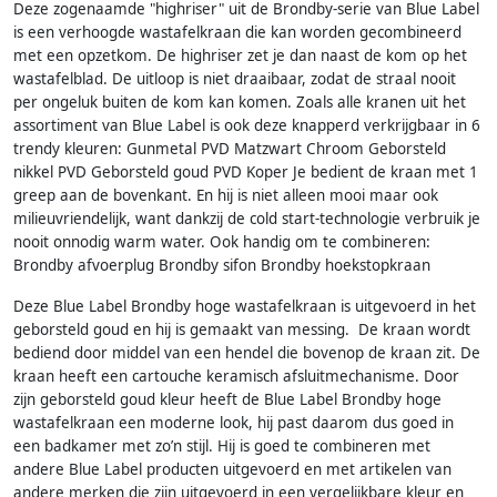
Deze zogenaamde "highriser" uit de Brondby-serie van Blue Label
is een verhoogde wastafelkraan die kan worden gecombineerd
met een opzetkom. De highriser zet je dan naast de kom op het
wastafelblad. De uitloop is niet draaibaar, zodat de straal nooit
per ongeluk buiten de kom kan komen. Zoals alle kranen uit het
assortiment van Blue Label is ook deze knapperd verkrijgbaar in 6
trendy kleuren: Gunmetal PVD Matzwart Chroom Geborsteld
nikkel PVD Geborsteld goud PVD Koper Je bedient de kraan met 1
greep aan de bovenkant. En hij is niet alleen mooi maar ook
milieuvriendelijk, want dankzij de cold start-technologie verbruik je
nooit onnodig warm water. Ook handig om te combineren:
Brondby afvoerplug Brondby sifon Brondby hoekstopkraan
Deze Blue Label Brondby hoge wastafelkraan is uitgevoerd in het
geborsteld goud en hij is gemaakt van messing. De kraan wordt
bediend door middel van een hendel die bovenop de kraan zit. De
kraan heeft een cartouche keramisch afsluitmechanisme. Door
zijn geborsteld goud kleur heeft de Blue Label Brondby hoge
wastafelkraan een moderne look, hij past daarom dus goed in
een badkamer met zo’n stijl. Hij is goed te combineren met
andere Blue Label producten uitgevoerd en met artikelen van
andere merken die zijn uitgevoerd in een vergelijkbare kleur en