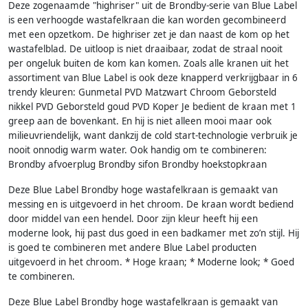
Deze zogenaamde "highriser" uit de Brondby-serie van Blue Label
is een verhoogde wastafelkraan die kan worden gecombineerd
met een opzetkom. De highriser zet je dan naast de kom op het
wastafelblad. De uitloop is niet draaibaar, zodat de straal nooit
per ongeluk buiten de kom kan komen. Zoals alle kranen uit het
assortiment van Blue Label is ook deze knapperd verkrijgbaar in 6
trendy kleuren: Gunmetal PVD Matzwart Chroom Geborsteld
nikkel PVD Geborsteld goud PVD Koper Je bedient de kraan met 1
greep aan de bovenkant. En hij is niet alleen mooi maar ook
milieuvriendelijk, want dankzij de cold start-technologie verbruik je
nooit onnodig warm water. Ook handig om te combineren:
Brondby afvoerplug Brondby sifon Brondby hoekstopkraan
Deze Blue Label Brondby hoge wastafelkraan is gemaakt van
messing en is uitgevoerd in het chroom. De kraan wordt bediend
door middel van een hendel. Door zijn kleur heeft hij een
moderne look, hij past dus goed in een badkamer met zo’n stijl. Hij
is goed te combineren met andere Blue Label producten
uitgevoerd in het chroom. * Hoge kraan; * Moderne look; * Goed
te combineren.
Deze Blue Label Brondby hoge wastafelkraan is gemaakt van