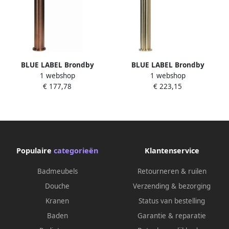
BLUE LABEL Brondby
BLUE LABEL Brondby
1 webshop
1 webshop
wastafelkraan high rise cold
wastafelkraan high rise cold
€ 177,78
€ 223,15
start geborsteld brons FK-
start geborsteld goud FK-
0326-BR
0326-BB
Populaire
categorieën
Klantenservice
Badmeubels
Retourneren & ruilen
Douche
Verzending & bezorging
Kranen
Status van bestelling
Baden
Garantie & reparatie