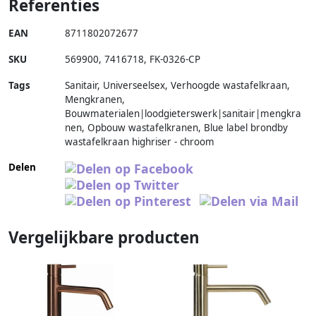
Referenties
EAN
8711802072677
SKU
569900
,
7416718
,
FK-0326-CP
Tags
Sanitair, Universeelsex, Verhoogde wastafelkraan,
Mengkranen,
Bouwmaterialen|loodgieterswerk|sanitair|mengkra
nen, Opbouw wastafelkranen, Blue label brondby
wastafelkraan highriser - chroom
Delen
Vergelijkbare producten