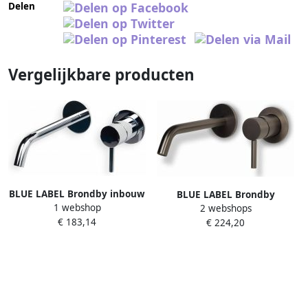
Delen
Vergelijkbare producten
BLUE LABEL Brondby inbouw
BLUE LABEL Brondby
1 webshop
wastafelkraan 18cm cold
2 webshops
wastafelkraan wand 18cm
€ 183,14
start incl. inbouwdeel
€ 224,20
cold start incl. inbouwdeel
chroom FK-0322-CH
gun metal FK-0322-GM